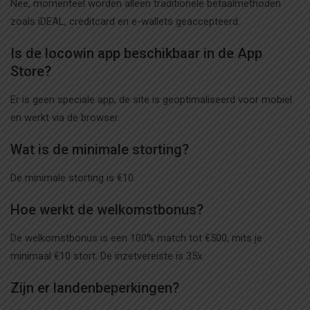
Nee, momenteel worden alleen traditionele betaalmethoden
zoals iDEAL, creditcard en e-wallets geaccepteerd.
Is de locowin app beschikbaar in de App
Store?
Er is geen speciale app; de site is geoptimaliseerd voor mobiel
en werkt via de browser.
Wat is de minimale storting?
De minimale storting is €10.
Hoe werkt de welkomstbonus?
De welkomstbonus is een 100% match tot €500, mits je
minimaal €10 stort. De inzetvereiste is 35x.
Zijn er landenbeperkingen?