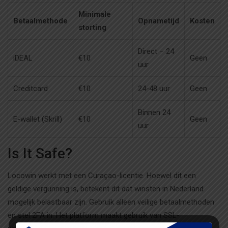
Minimale
Betaalmethode
Opnametijd
Kosten
storting
Direct – 24
iDEAL
€10
Geen
uur
Creditcard
€10
24-48 uur
Geen
Binnen 24
E-wallet (Skrill)
€10
Geen
uur
Is It Safe?
Locowin werkt met een Curaçao-licentie. Hoewel dit een
geldige vergunning is, betekent dit dat winsten in Nederland
mogelijk belastbaar zijn. Gebruik alleen veilige betaalmethoden
en stel 2FA in. Het platform maakt gebruik van SSL-