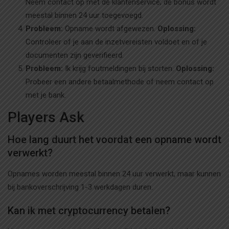
Neem contact op met de klantenservice; de bonus wordt
meestal binnen 24 uur toegevoegd.
Probleem:
Opname wordt afgewezen.
Oplossing:
Controleer of je aan de inzetvereisten voldoet en of je
documenten zijn geverifieerd.
Probleem:
Ik krijg foutmeldingen bij storten.
Oplossing:
Probeer een andere betaalmethode of neem contact op
met je bank.
Players Ask
Hoe lang duurt het voordat een opname wordt
verwerkt?
Opnames worden meestal binnen 24 uur verwerkt, maar kunnen
bij bankoverschrijving 1-3 werkdagen duren.
Kan ik met cryptocurrency betalen?