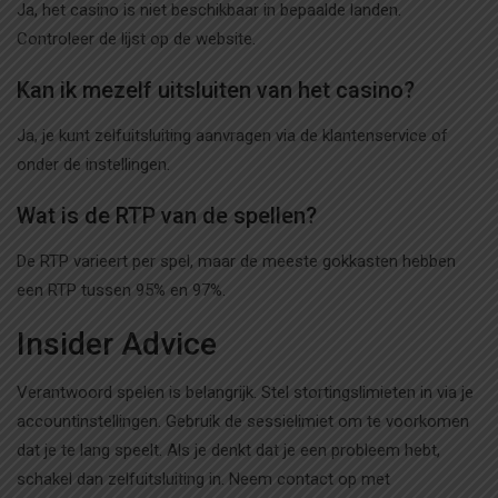
Ja, het casino is niet beschikbaar in bepaalde landen.
Controleer de lijst op de website.
Kan ik mezelf uitsluiten van het casino?
Ja, je kunt zelfuitsluiting aanvragen via de klantenservice of
onder de instellingen.
Wat is de RTP van de spellen?
De RTP varieert per spel, maar de meeste gokkasten hebben
een RTP tussen 95% en 97%.
Insider Advice
Verantwoord spelen is belangrijk. Stel stortingslimieten in via je
accountinstellingen. Gebruik de sessielimiet om te voorkomen
dat je te lang speelt. Als je denkt dat je een probleem hebt,
schakel dan zelfuitsluiting in. Neem contact op met