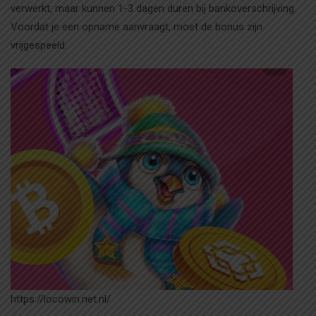
verwerkt, maar kunnen 1-3 dagen duren bij bankoverschrijving.
Voordat je een opname aanvraagt, moet de bonus zijn
vrijgespeeld.
https://locowin.net.nl/