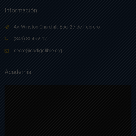
Información
Av. Winston Churchill, Esq. 27 de Febrero
(849) 804-5912
secre@codigolibre.org
Academia
Reproductor
de
vídeo