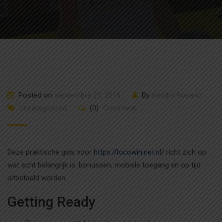
Posted on
septiembre 21, 2016
By
Kendry Rosario
Uncategorized
(0)
Comment
Deze praktische gids voor
https://locowin.net.nl/
richt zich op
wat echt belangrijk is: bonussen, mobiele toegang en op tijd
uitbetaald worden.
Getting Ready