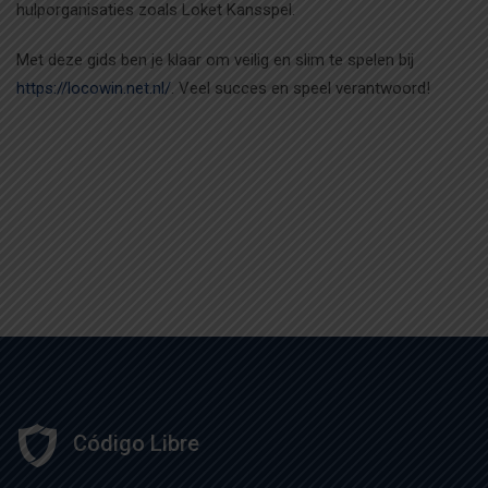
hulporganisaties zoals Loket Kansspel.
Met deze gids ben je klaar om veilig en slim te spelen bij
https://locowin.net.nl/
. Veel succes en speel verantwoord!
Código Libre