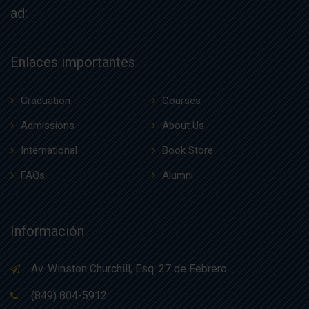
ad:
Enlaces importantes
Graduation
Courses
Admissions
About Us
International
Book Store
FAQs
Alumni
Información
Av. Winston Churchill, Esq. 27 de Febrero
(849) 804-5912