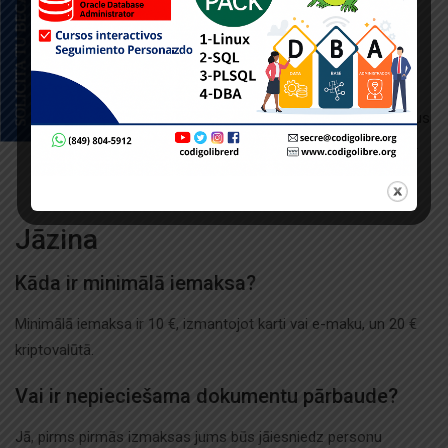
SOLICITA TU BECA YA!
Dokumentu verifikācija: iesniedziet skaidras fotogrāfijas
un gaidiet līdz 48 stundām.
Spēle neielādējas: iztīriet kešatmiņu, atjauniniet
pārlūkprogrammu vai mēģiniet citu ierīci.
Bonuss nav ieskaitīts: pārliecinieties, vai izmantojāt bonus
kodu (ja nepieciešams) un vai depozīts atbilst prasībām.
Konta bloķēšana: pārkāpumu gadījumā pārskatiet
noteikumus; sazinieties ar atbalstu.
Jāzina
Kāda ir minimālā iemaksa?
Minimālā iemaksa ir 10 €, izmantojot karti vai e-maku, un 20 €
kriptovalūtā.
Vai ir nepieciešama dokumentu pārbaude?
Jā, pirms pirmās izmaksas jums būs jāiesniedz personu