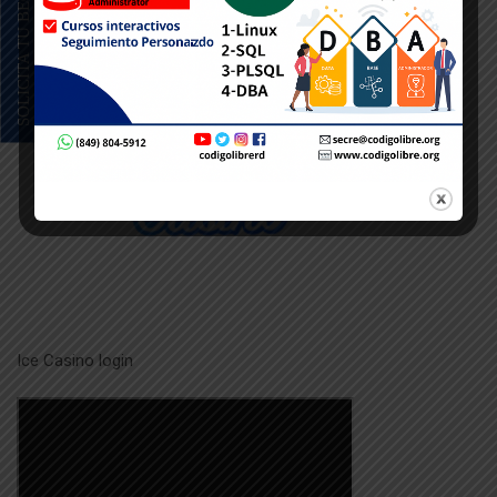
SOLICITA TU BECA YA!
Ice Casino login