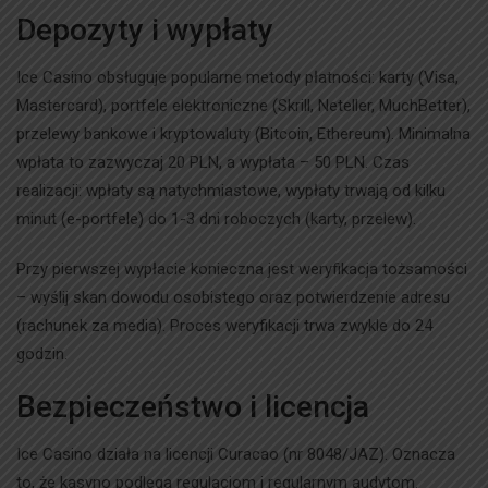
Depozyty i wypłaty
Ice Casino obsługuje popularne metody płatności: karty (Visa,
Mastercard), portfele elektroniczne (Skrill, Neteller, MuchBetter),
przelewy bankowe i kryptowaluty (Bitcoin, Ethereum). Minimalna
wpłata to zazwyczaj 20 PLN, a wypłata – 50 PLN. Czas
realizacji: wpłaty są natychmiastowe, wypłaty trwają od kilku
minut (e-portfele) do 1-3 dni roboczych (karty, przelew).
Przy pierwszej wypłacie konieczna jest weryfikacja tożsamości
– wyślij skan dowodu osobistego oraz potwierdzenie adresu
(rachunek za media). Proces weryfikacji trwa zwykle do 24
godzin.
Bezpieczeństwo i licencja
Ice Casino działa na licencji Curacao (nr 8048/JAZ). Oznacza
to, że kasyno podlega regulacjom i regularnym audytom.