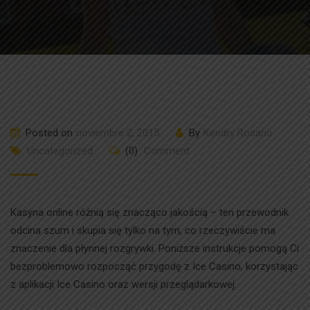
Posted on
noviembre 2, 2015
By
Kendry Rosario
Uncategorized
(0)
Comment
Kasyna online różnią się znacząco jakością – ten przewodnik
odcina szum i skupia się tylko na tym, co rzeczywiście ma
znaczenie dla płynnej rozgrywki. Poniższe instrukcje pomogą Ci
bezproblemowo rozpocząć przygodę z Ice Casino, korzystając
z aplikacji Ice Casino oraz wersji przeglądarkowej.