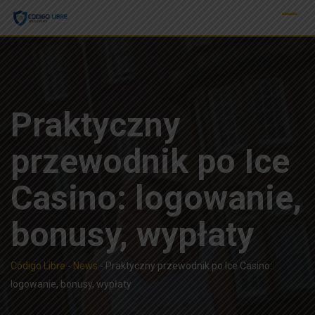
Skip
to
content
Praktyczny
przewodnik po Ice
Casino: logowanie,
bonusy, wypłaty
Código Libre
-
News
-
Praktyczny przewodnik po Ice Casino:
logowanie, bonusy, wypłaty