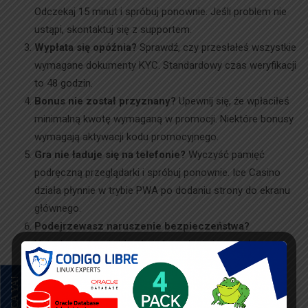
Odczekaj 15 minut i spróbuj ponownie. Jeśli problem nie
ustąpi, skontaktuj się z supportem.
Wypłata się opóźnia?
Sprawdź, czy przesłałeś wszystkie
wymagane dokumenty KYC. Standardowy czas weryfikacji
to 48 godzin.
Bonus nie został przyznany?
Upewnij się, że wpłaciłeś
minimalną kwotę wymaganą w promocji. Niektóre bonusy
wymagają aktywacji kodu promocyjnego.
Gra nie ładuje się na telefonie?
Wyczyść pamięć
podręczną przeglądarki i spróbuj ponownie. Ice Casino
działa płynnie w trybie PWA po dodaniu strony do ekranu
głównego.
Podejrzewasz naruszenie bezpieczeństwa?
Natychmiast zmień hasło i skontaktuj się z obsługą
klienta przez czat na żywo.
Wkrótce