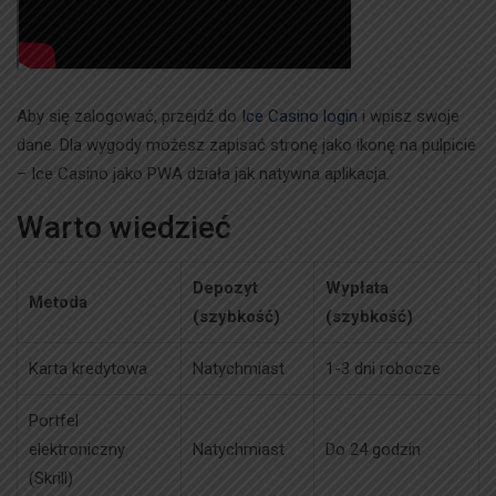
Aby się zalogować, przejdź do
Ice Casino login
i wpisz swoje
dane. Dla wygody możesz zapisać stronę jako ikonę na pulpicie
– Ice Casino jako PWA działa jak natywna aplikacja.
Warto wiedzieć
Depozyt
Wypłata
Metoda
(szybkość)
(szybkość)
Karta kredytowa
Natychmiast
1-3 dni robocze
Portfel
elektroniczny
Natychmiast
Do 24 godzin
(Skrill)