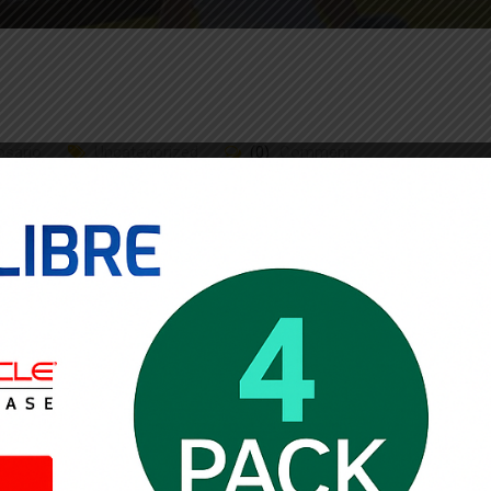
osario
Uncategorized
(0)
Comment
minut na przeczytanie tej listy kontrolnej — obejmuje kroki, które
na początek
e (komputer, tablet lub smartfon).
yfikacji konta.
oniczny lub przelew).
 (KYC) przed pierwszą wypłatą.