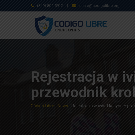
Skip
|
(849) 804-5912
secre@codigolibre.org
to
content
Rejestracja w i
przewodnik kro
Código Libre
-
News
-
Rejestracja w ivibet kasyno – pr