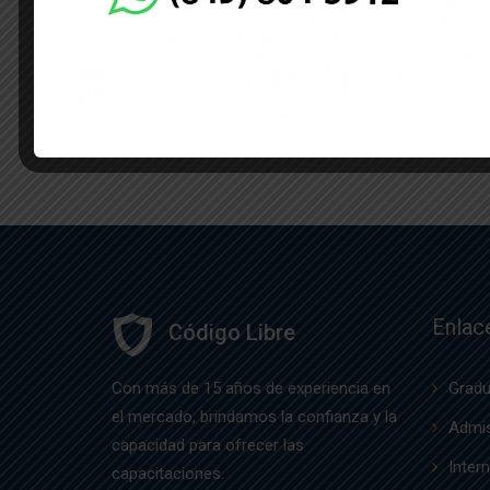
klasyczne sloty, czy grę z żywym krupierem, znajdzies
Enlac
Código Libre
Con más de 15 años de experiencia en
Gradu
el mercado, brindamos la confianza y la
Admi
capacidad para ofrecer las
Intern
capacitaciones.