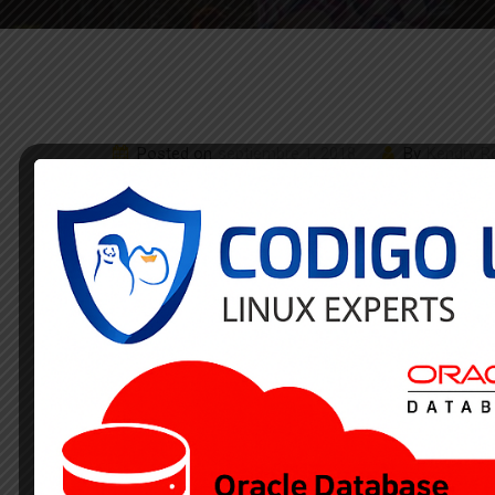
Posted on
septiembre 1, 2018
By
Kendry R
Zanim wpłacisz środki w kasynie online, poświęć pięć 
większość graczy pomija.
Co będziesz potrzebować 
Stabilne połączenie internetowe oraz urządzeni
Aktywny adres e-mail lub numer telefonu do wer
Wybraną metodę płatności (karta, portfel elektr
Gotowość do potwierdzenia swojej tożsamości