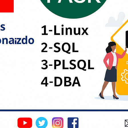
 kliknij przycisk „Rejestracja”.
hasło, waluta i dane kontaktowe.
ńczone 18 lat.
lub kod SMS.
ktywować bonus powitalny.
matów, gier stołowych oraz kasyna na żywo. Nowi gracze mogą licz
us od depozytu i darmowe spiny.
awsze sprawdzaj wymagania dotyczące obrotu.
ogram lojalnościowy dla stałych graczy. Niezależnie od tego, czy pref