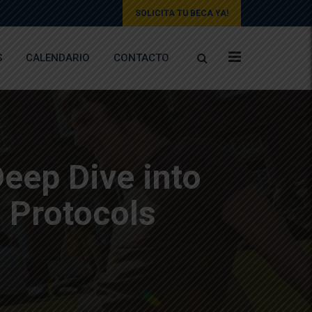
SOLICITA TU BECA YA!
S
CALENDARIO
CONTACTO
eep Dive into
 Protocols