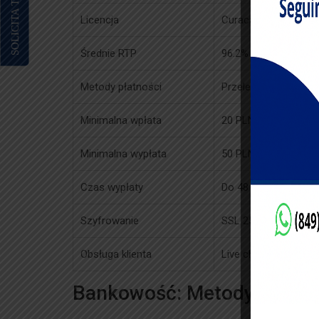
Licencja
Curacao eGaming (n
Średnie RTP
96.2%
Metody płatności
Przelewy bankowe, kar
Minimalna wpłata
20 PLN
Minimalna wypłata
50 PLN
Czas wypłaty
Do 48 godzin dla e-po
Szyfrowanie
SSL 256-bit
Obsługa klienta
Live chat 24/7, e-mai
Bankowość: Metody wpłat i