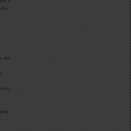
rzeń o
otu i
, dla
e.
sobom
jalną