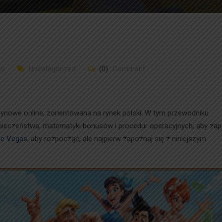
io
Uncategorized
(0)
Comment
ynowe online, zorientowana na rynek polski. W tym przewodniku
ieczeństwa, matematyki bonusów i procedur operacyjnych, aby za
ne Vegas
, aby rozpocząć, ale najpierw zapoznaj się z niniejszym