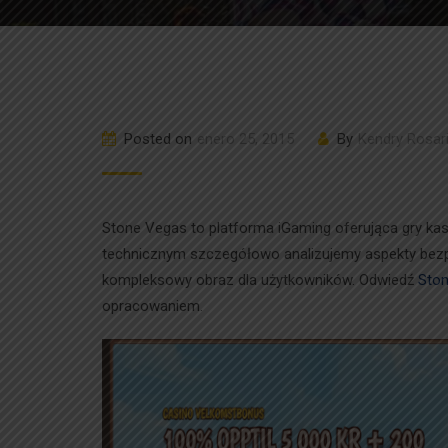
Posted on
enero 25, 2015
By
Kendry Rosar
Stone Vegas to platforma iGaming oferująca gry kas
technicznym szczegółowo analizujemy aspekty bezp
kompleksowy obraz dla użytkowników. Odwiedź
Sto
opracowaniem.