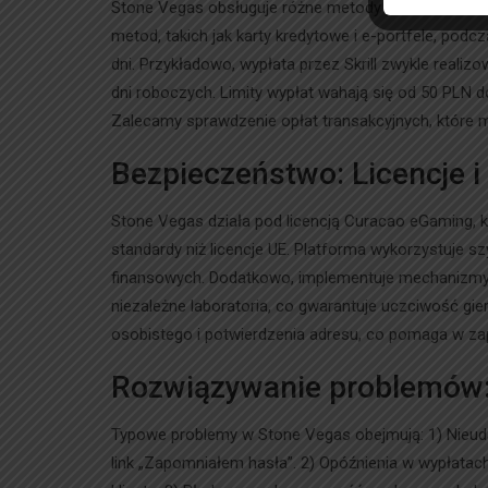
Stone Vegas obsługuje różne metody płatności, dos
metod, takich jak karty kredytowe i e-portfele, podc
dni. Przykładowo, wypłata przez Skrill zwykle reali
dni roboczych. Limity wypłat wahają się od 50 PLN d
Zalecamy sprawdzenie opłat transakcyjnych, które 
Bezpieczeństwo: Licencje i
Stone Vegas działa pod licencją Curacao eGaming, 
standardy niż licencje UE. Platforma wykorzystuje 
finansowych. Dodatkowo, implementuje mechanizmy fa
niezależne laboratoria, co gwarantuje uczciwość gi
osobistego i potwierdzenia adresu, co pomaga w za
Rozwiązywanie problemów:
Typowe problemy w Stone Vegas obejmują: 1) Nieud
link „Zapomniałem hasła”. 2) Opóźnienia w wypłatach 