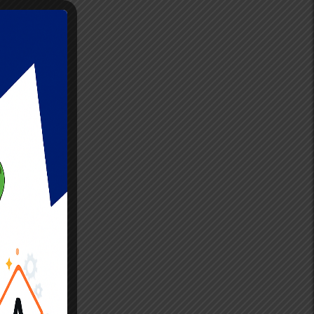
z 200
N * 40 =
o, że
7%,