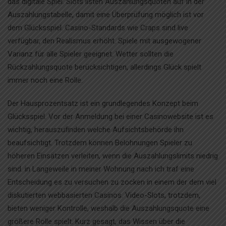
das digitale Spiel. Slots listen Auszahlungsquoten auf in der
Auszahlungstabelle, damit eine Überprüfung möglich ist vor
dem Glücksspiel. Casino-Standards wie Craps sind live
verfügbar, den Realismus erhöht. Spiele mit ausgewogener
Varianz für alle Spieler geeignet. Wetter sollten die
Rückzahlungsquote berücksichtigen, allerdings Glück spielt
immer noch eine Rolle.
Der Hausprozentsatz ist ein grundlegendes Konzept beim
Glücksspiel. Vor der Anmeldung bei einer Casinowebsite ist es
wichtig, herauszufinden welche Aufsichtsbehörde ihn
beaufsichtigt. Trotzdem können Belohnungen Spieler zu
höheren Einsätzen verleiten, wenn die Auszahlungslimits niedrig
sind. in Langeweile in meiner Wohnung nach ich traf eine
Entscheidung es zu versuchen zu zocken in einem der dem viel
diskutierten webbasierten Casinos. Video-Slots, trotzdem,
bieten weniger Kontrolle, weshalb die Auszahlungsquote eine
größere Rolle spielt. Kurz gesagt, das Wissen über die