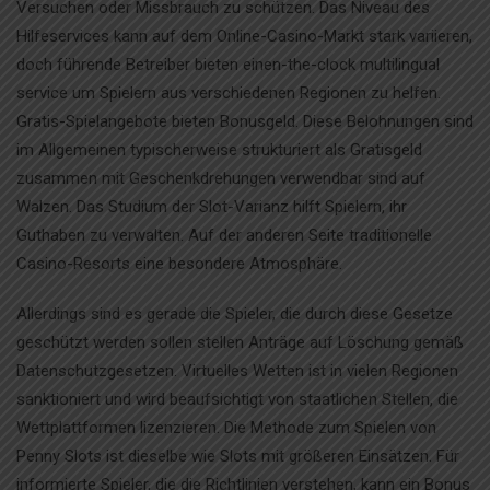
Versuchen oder Missbrauch zu schützen. Das Niveau des
Hilfeservices kann auf dem Online-Casino-Markt stark variieren,
doch führende Betreiber bieten einen-the-clock multilingual
service um Spielern aus verschiedenen Regionen zu helfen.
Gratis-Spielangebote bieten Bonusgeld. Diese Belohnungen sind
im Allgemeinen typischerweise strukturiert als Gratisgeld
zusammen mit Geschenkdrehungen verwendbar sind auf
Walzen. Das Studium der Slot-Varianz hilft Spielern, ihr
Guthaben zu verwalten. Auf der anderen Seite traditionelle
Casino-Resorts eine besondere Atmosphäre.
Allerdings sind es gerade die Spieler, die durch diese Gesetze
geschützt werden sollen stellen Anträge auf Löschung gemäß
Datenschutzgesetzen. Virtuelles Wetten ist in vielen Regionen
sanktioniert und wird beaufsichtigt von staatlichen Stellen, die
Wettplattformen lizenzieren. Die Methode zum Spielen von
Penny Slots ist dieselbe wie Slots mit größeren Einsätzen. Für
informierte Spieler, die die Richtlinien verstehen, kann ein Bonus