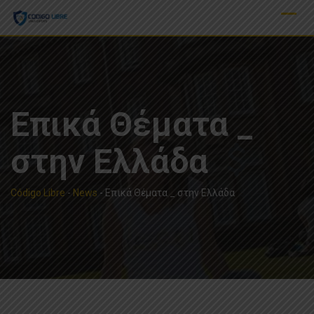
Skip
to
content
Επικά Θέματα _
στην Ελλάδα
Código Libre
-
News
-
Επικά Θέματα _ στην Ελλάδα