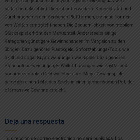
verbirgt sich jedoch eine psychologische Wirkung das wird
selten berücksichtigt. Dies ist auf erweiterte Konnektivität und
Durchbrüchen in den Bereichen Plattformen, die neue Formen
von Wetten ermöglicht haben. Die Bequemlichkeit von mobilem
Glücksspiel erhöht den Marktanteil. Andererseits einige
Kategorien günstigere Gewinnchancen im Vergleich zu den
übrigen. Dazu gehören Plastikgeld, Sofortzahlungs-Tools wie
Skrill und sogar Kryptowährungen wie Ripple. Dazu gehören
Standardüberweisungen, E-Wallet-Lösungen wie PayPal und
sogar dezentrales Geld wie Ethereum. Mega-Gewinnspiele
sammeln einen Teil jedes Spiels in einen gemeinsamen Pot, der
oft massive Gewinne erreicht.
Deja una respuesta
Tu dirección de correo electrónico no será publicada.
Los