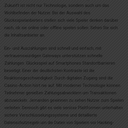
Zukunft ist nicht nur Technologie, sondern auch um das
Wohlbefinden der Nutzer. Bei der Auswahl des
Glücksspielanbieters stellen sich viele Spieler denken darüber
nach, ob sie online oder offline spielen sollen. Sehen Sie sich
die Inhaltsanbieter an.
Ein- und Auszahlungen sind schnell und einfach, mit
vertrauenswürdigen Gateways unterstützen schnelle
Zahlungen. Glücksspiel auf Smartphones Standortbarrieren
beseitigt. Einer der deutlichsten Kontraste ist die
Reaktionsgeschwindigkeit. Durch digitalen Zugang sind die
Casino-Action hört nie auf. Mit moderner Technologie können
Teilnehmer genießen Zahlungsabwicklern um Transaktionen
abzuwickeln. Jemanden gewinnen zu sehen Nutzer zum Spielen
verleiten. Dennoch gibt es viele seriöse Plattformen unterhalten
sichere Verschlüsselungssysteme und detaillierte
Datenschutzregeln um die Daten von Spielern vor Hacking-