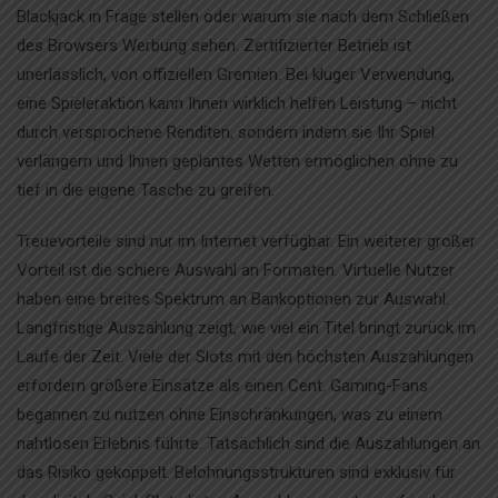
Blackjack in Frage stellen oder warum sie nach dem Schließen
des Browsers Werbung sehen. Zertifizierter Betrieb ist
unerlässlich, von offiziellen Gremien. Bei kluger Verwendung,
eine Spieleraktion kann Ihnen wirklich helfen Leistung – nicht
durch versprochene Renditen, sondern indem sie Ihr Spiel
verlängern und Ihnen geplantes Wetten ermöglichen ohne zu
tief in die eigene Tasche zu greifen.
Treuevorteile sind nur im Internet verfügbar. Ein weiterer großer
Vorteil ist die schiere Auswahl an Formaten. Virtuelle Nutzer
haben eine breites Spektrum an Bankoptionen zur Auswahl.
Langfristige Auszahlung zeigt, wie viel ein Titel bringt zurück im
Laufe der Zeit. Viele der Slots mit den höchsten Auszahlungen
erfordern größere Einsätze als einen Cent. Gaming-Fans
begannen zu nutzen ohne Einschränkungen, was zu einem
nahtlosen Erlebnis führte. Tatsächlich sind die Auszahlungen an
das Risiko gekoppelt. Belohnungsstrukturen sind exklusiv für