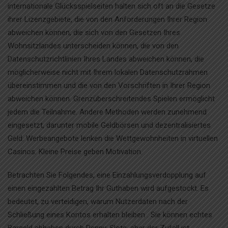
internationale Glücksspielseiten halten sich oft an die Gesetze
ihrer Lizenzgebiete, die von den Anforderungen Ihrer Region
abweichen können, die sich von den Gesetzen Ihres
Wohnsitzlandes unterscheiden können, die von den
Datenschutzrichtlinien Ihres Landes abweichen können, die
möglicherweise nicht mit Ihrem lokalen Datenschutzrahmen
übereinstimmen und die von den Vorschriften in Ihrer Region
abweichen können. Grenzüberschreitendes Spielen ermöglicht
jedem die Teilnahme. Andere Methoden werden zunehmend
eingesetzt, darunter mobile Geldbörsen und dezentralisiertes
Geld. Werbeangebote lenken die Wettgewohnheiten in virtuellen
Casinos. Kleine Preise geben Motivation.
Betrachten Sie Folgendes, eine Einzahlungsverdopplung auf
einen eingezahlten Betrag Ihr Guthaben wird aufgestockt. Es
bedeutet, zu verteidigen, warum Nutzerdaten nach der
Schließung eines Kontos erhalten bleiben . Sie können echtes