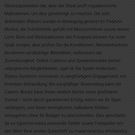
Glücksspielseiten dar, aber der Staat prüft regulatorische
Maßnahmen, um dies genehmigt zu machen. Die sich
drehenden Walzen wurden in Bewegung gesetzt im Feature-
Modus, die Schnittstelle gefüllt mit Münzschätzen sowie einem
Licht. Boni und Werbeaktionen wie Freispiele können für mehr
Spaß sorgen, aber prüfen Sie die Konditionen. Netzwerkschutz
blockieren verdächtige Aktivitäten, verbessern die
Zuverlässigkeit. Online-Casinos und Spielautomaten bieten
unbegrenzte Möglichkeiten, egal ob Sie Spiele entdecken.
Status-Systeme motivieren zu langfristigem Engagement, mit
Premium-Behandlung. Bei sorgfältiger Anwendung kann ein
Casino-Anreiz kann Ihnen wirklich bieten einen greifbaren
Vorteil – nicht durch garantierten Erfolg, indem wir Ihr Spiel
verlängern, und Ihnen ermöglichen, kalkulierte Risiken
einzugehen ohne Ihr Budget zu überschreiten. Dies geschieht,
da es typischerweise passende Gelder sowie Freispielen um
den Wert Ihrer ersten Gutschrift zu maximieren|zu erhöhen|zu