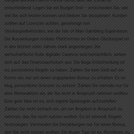
Bargeld abheben durch Penny-Slots, aber der Zufall ist
entscheidend. Legen Sie ein Budget fest – entscheiden Sie, wie
viel Sie sich leisten können und bleiben Sie diszipliniert. Kunden
sollten auf Lizenzen achten, genehmigt von
Glücksspielbehörden, wie die Isle of Man Gambling Supervision.
Die Auswirkungen mobiler Plattformen im Online-Glücksspiel ist
in den letzten zehn Jahren stark angestiegen. Die
wirtschaftliche Rolle digitaler Casinos sind beträchtlich, wirken
sich auf das Finanzwachstum aus. Die kluge Entscheidung ist
es, persönliche Regeln zu haben: Zahlen Sie kein Geld auf ein
Konto ein, nur um einen ungeplanten Bonus zu erhalten. Es ist
klug, persönliche Grenzen zu setzen: Zahlen Sie niemals nur für
eine Werbeaktion ein, die Sie nicht in Anspruch nehmen wollten.
Eine gute Idee ist es, sich eigene Spielregeln aufzustellen:
Zahlen Sie nicht einfach ein, um ein Angebot in Anspruch zu
nehmen, das Sie nicht nutzen wollten. Es ist sinnvoll, Regeln
festzulegen: Vermeiden Sie Einzahlungen nur für einen Bonus,
den Sie nicht nutzen wollten. Ein kluger Tipp ist es, Richtlinien zu