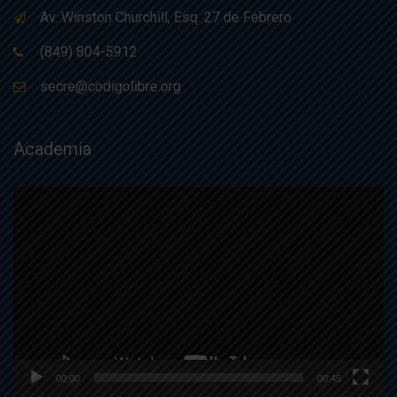
Av. Winston Churchill, Esq. 27 de Febrero
(849) 804-5912
secre@codigolibre.org
Academia
Reproductor
de
vídeo
00:00
00:45