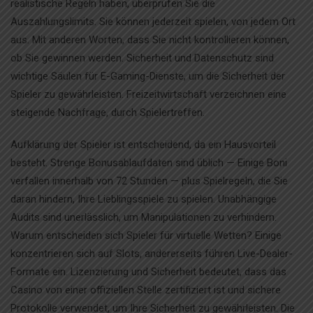
realistische Regeln haben, überprüfen Sie die
Auszahlungslimits. Sie können jederzeit spielen, von jedem Ort
aus. Mit anderen Worten, dass Sie nicht kontrollieren können,
ob Sie gewinnen werden. Sicherheit und Datenschutz sind
wichtige Säulen für E-Gaming-Dienste, um die Sicherheit der
Spieler zu gewährleisten. Freizeitwirtschaft verzeichnen eine
steigende Nachfrage, durch Spielertreffen.
Aufklärung der Spieler ist entscheidend, da ein Hausvorteil
besteht. Strenge Bonusablaufdaten sind üblich — Einige Boni
verfallen innerhalb von 72 Stunden — plus Spielregeln, die Sie
daran hindern, Ihre Lieblingsspiele zu spielen. Unabhängige
Audits sind unerlässlich, um Manipulationen zu verhindern.
Warum entscheiden sich Spieler für virtuelle Wetten? Einige
konzentrieren sich auf Slots, andererseits führen Live-Dealer-
Formate ein. Lizenzierung und Sicherheit bedeutet, dass das
Casino von einer offiziellen Stelle zertifiziert ist und sichere
Protokolle verwendet, um Ihre Sicherheit zu gewährleisten. Die