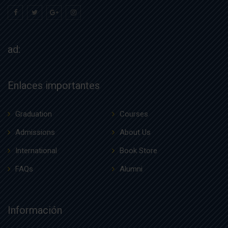
ad:
Enlaces importantes
Graduation
Courses
Admissions
About Us
International
Book Store
FAQs
Alumni
Información