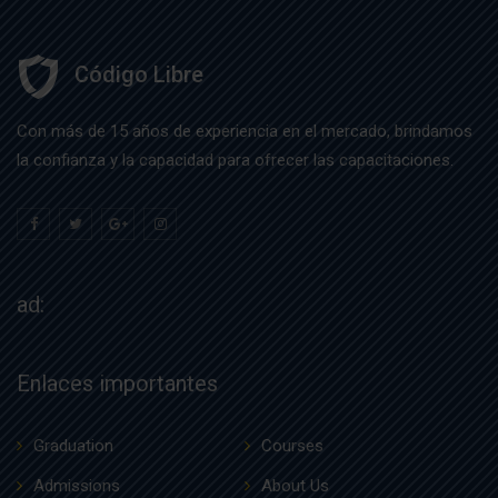
Código Libre
Con más de 15 años de experiencia en el mercado, brindamos
la confianza y la capacidad para ofrecer las capacitaciones.
ad:
Enlaces importantes
Graduation
Courses
Admissions
About Us