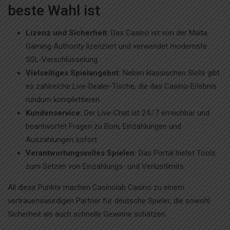
beste Wahl ist
Lizenz und Sicherheit:
Das Casino ist von der Malta
Gaming Authority lizenziert und verwendet modernste
SSL‑Verschlüsselung.
Vielseitiges Spielangebot:
Neben klassischen Slots gibt
es zahlreiche Live‑Dealer‑Tische, die das Casino‑Erlebnis
rundum komplettieren.
Kundenservice:
Der Live‑Chat ist 24 / 7 erreichbar und
beantwortet Fragen zu Boni, Einzahlungen und
Auszahlungen sofort.
Verantwortungsvolles Spielen:
Das Portal bietet Tools
zum Setzen von Einzahlungs‑ und Verlustlimits.
All diese Punkte machen Casinolab Casino zu einem
vertrauenswürdigen Partner für deutsche Spieler, die sowohl
Sicherheit als auch schnelle Gewinne schätzen.