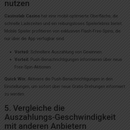
nutzen
Casinolab Casino
hat eine mobil‑optimierte Oberfläche, die
schnelle Ladezeiten und ein reibungsloses Spielerlebnis bietet.
Mobile Spieler profitieren von exklusiven Flash‑Free‑Spins, die
nur über die App verfügbar sind.
Vorteil:
Schnellere Auszahlung von Gewinnen.
Vorteil:
Push‑Benachrichtigungen informieren über neue
Free‑Spin‑Aktionen.
Quick Win:
Aktiviere die Push‑Benachrichtigungen in den
Einstellungen, um sofort über neue Gratis‑Drehungen informiert
zu werden.
5. Vergleiche die
Auszahlungs‑Geschwindigkeit
mit anderen Anbietern