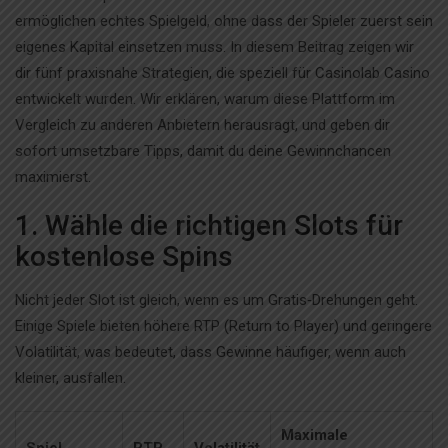
ermöglichen echtes Spielgeld, ohne dass der Spieler zuerst sein
eigenes Kapital einsetzen muss. In diesem Beitrag zeigen wir
dir fünf praxisnahe Strategien, die speziell für Casinolab Casino
entwickelt wurden. Wir erklären, warum diese Plattform im
Vergleich zu anderen Anbietern herausragt, und geben dir
sofort umsetzbare Tipps, damit du deine Gewinnchancen
maximierst.
1. Wähle die richtigen Slots für
kostenlose Spins
Nicht jeder Slot ist gleich, wenn es um Gratis‑Drehungen geht.
Einige Spiele bieten höhere RTP (Return to Player) und geringere
Volatilität, was bedeutet, dass Gewinne häufiger, wenn auch
kleiner, ausfallen.
Maximale