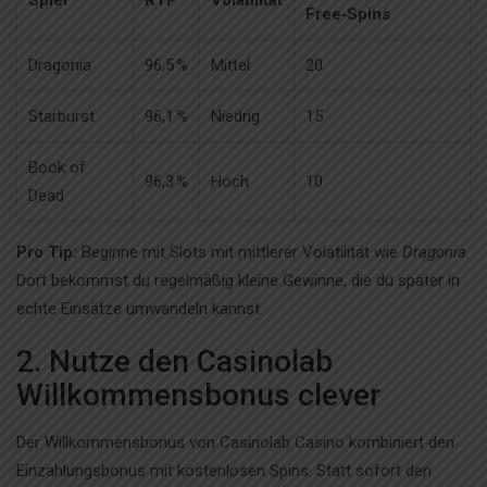
Spiel
RTP
Volatilität
Free‑Spins
Dragonia
96,5 %
Mittel
20
Starburst
96,1 %
Niedrig
15
Book of
96,3 %
Hoch
10
Dead
Pro Tip:
Beginne mit Slots mit mittlerer Volatilität wie
Dragonia
.
Dort bekommst du regelmäßig kleine Gewinne, die du später in
echte Einsätze umwandeln kannst.
2. Nutze den Casinolab
Willkommensbonus clever
Der Willkommensbonus von Casinolab Casino kombiniert den
Einzahlungsbonus mit kostenlosen Spins. Statt sofort den