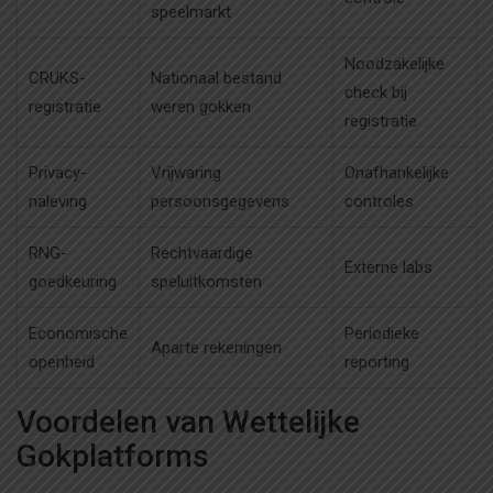
speelmarkt
Noodzakelijke
CRUKS-
Nationaal bestand
check bij
registratie
weren gokken
registratie
Privacy-
Vrijwaring
Onafhankelijke
naleving
persoonsgegevens
controles
RNG-
Rechtvaardige
Externe labs
goedkeuring
speluitkomsten
Economische
Periodieke
Aparte rekeningen
openheid
reporting
Voordelen van Wettelijke
Gokplatforms