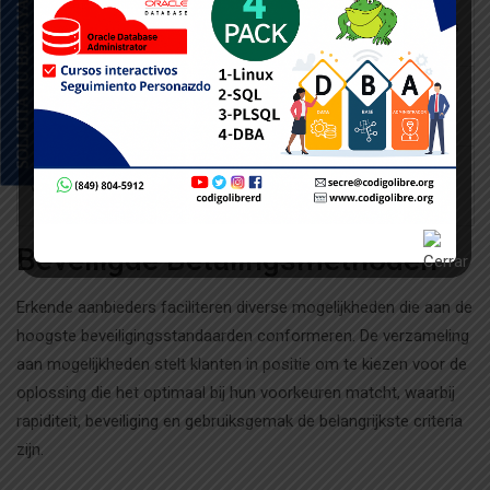
SOLICITA TU BECA YA!
acht tot
Roulette
Frans, Europees, vele tafels
twintig
Echte
dertig tot
Werkelijke dealers, contact,
Casino
honderd plus
spel shows
Boeren or Beter, Tweeën
Video-poker
15-40
Wild versies
Beveiligde Betalingsmethoden
Erkende aanbieders faciliteren diverse mogelijkheden die aan de
hoogste beveiligingsstandaarden conformeren. De verzameling
aan mogelijkheden stelt klanten in positie om te kiezen voor de
oplossing die het optimaal bij hun voorkeuren matcht, waarbij
rapiditeit, beveiliging en gebruiksgemak de belangrijkste criteria
zijn.