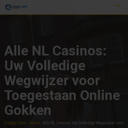
Skip
to
content
Alle NL Casinos:
Uw Volledige
Wegwijzer voor
Toegestaan Online
Gokken
Código Libre
-
News
-
Alle NL Casinos: Uw Volledige Wegwijzer voor