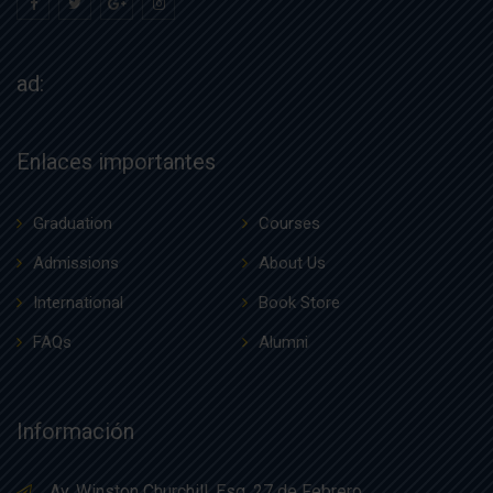
ad:
Enlaces importantes
Graduation
Courses
Admissions
About Us
International
Book Store
FAQs
Alumni
Información
Av. Winston Churchill, Esq. 27 de Febrero