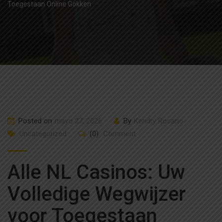
Toegestaan Online Gokken
Posted on
mayo 27, 2026
By
Kendry Rosario
Uncategorized
(0)
Comment
Alle NL Casinos: Uw
Volledige Wegwijzer
voor Toegestaan