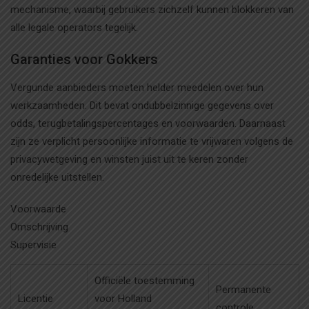
mechanisme, waarbij gebruikers zichzelf kunnen blokkeren van
alle legale operators tegelijk.
Garanties voor Gokkers
Vergunde aanbieders moeten helder meedelen over hun
werkzaamheden. Dit bevat ondubbelzinnige gegevens over
odds, terugbetalingspercentages en voorwaarden. Daarnaast
zijn ze verplicht persoonlijke informatie te vrijwaren volgens de
privacywetgeving en winsten juist uit te keren zonder
onredelijke uitstellen.
Voorwaarde
Omschrijving
Supervisie
Officiële toestemming
Permanente
Licentie
voor Holland
controle