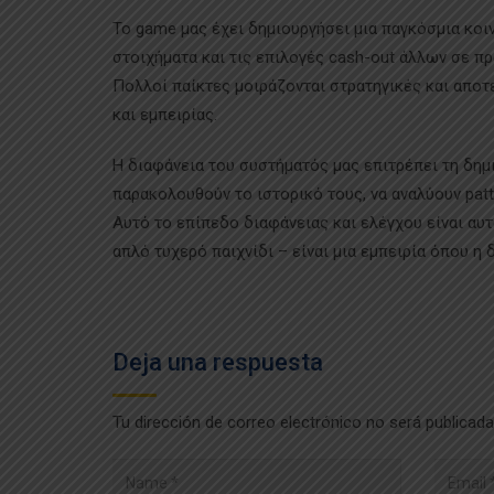
Το game μας έχει δημιουργήσει μια παγκόσμια κοι
στοιχήματα και τις επιλογές cash-out άλλων σε π
Πολλοί παίκτες μοιράζονται στρατηγικές και απο
και εμπειρίας.
Η διαφάνεια του συστήματός μας επιτρέπει τη δημ
παρακολουθούν το ιστορικό τους, να αναλύουν patt
Αυτό το επίπεδο διαφάνειας και ελέγχου είναι αυτ
απλό τυχερό παιχνίδι – είναι μια εμπειρία όπου η 
Deja una respuesta
Tu dirección de correo electrónico no será publicada