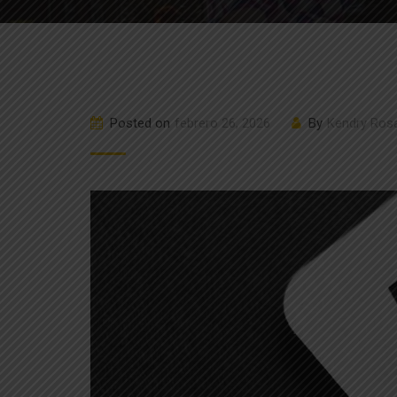
Posted on
febrero 26, 2026
By
Kendry Rosa