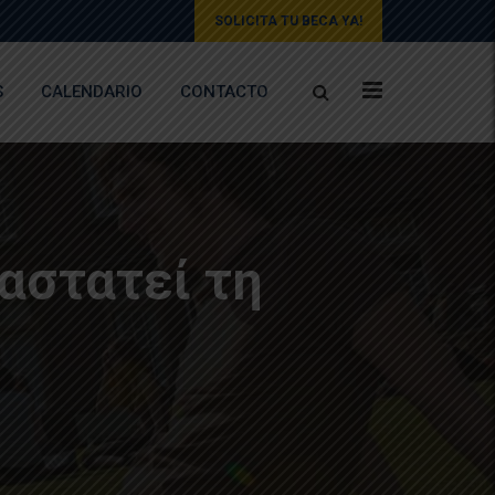
SOLICITA TU BECA YA!
S
CALENDARIO
CONTACTO
ναστατεί τη