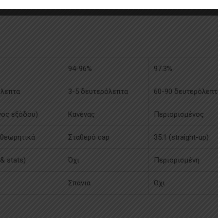
94-96%
97.3%
όλεπτα
3-5 δευτερόλεπτα
60-90 δευτερόλεπτ
νος εξόδου)
Κανένας
Περιορισμένος
 θεωρητικά
Σταθερό cap
35:1 (straight-up)
 & stats)
Όχι
Περιορισμένη
Σπάνια
Όχι