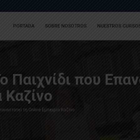
PORTADA
SOBRE NOSOTROS
NUESTROS CURSO
Το Παιχνίδι που Επα
α Καζίνο
παναστατεί τη Online Εμπειρία Καζίνο