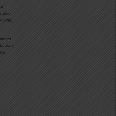
τα
ιρίας.
 γνώσης
ούν να
εδομένα.
ένα