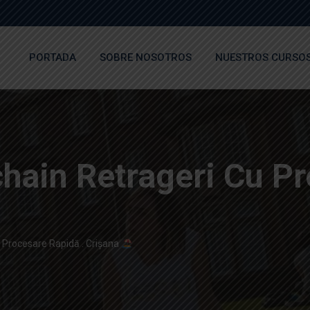
PORTADA
SOBRE NOSOTROS
NUESTROS CURSO
hain Retrageri Cu P
 Procesare Rapidă . Crișana