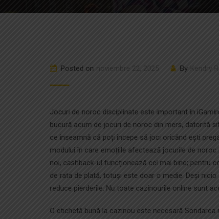
Posted on
noviembre 22, 2025
By
Kendry R
Jocuri de noroc disciplinate este important în iGamin
bucură acum de jocuri de noroc din mers, datorită sit
ce înseamnă că poți începe să joci oricând ești pregă
modului în care emoțiile afectează jocurile de noroc po
noi, cashback-ul funcționează cel mai bine; pentru cei d
de rata de plată, totuși este doar o medie. Deși nicio
reduce pierderile. Nu toate cazinourile online sunt ac
O etichetă bună la cazinou este necesară Sondarea ma