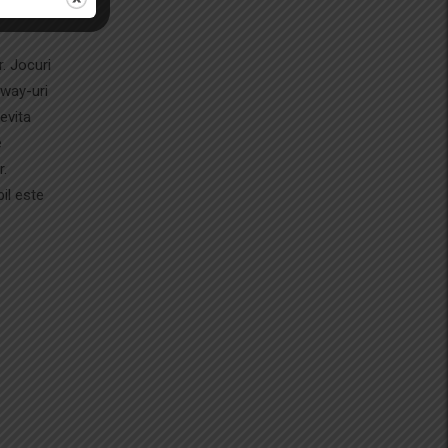
r. Jocuri
eway-uri
evita
e
r.
bil este