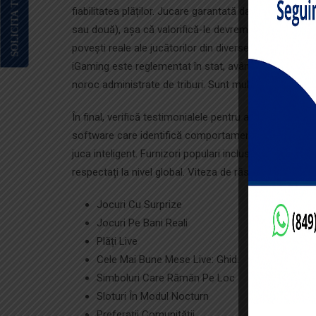
SOLICITA TU BECA YA!
fiabilitatea plăților. Jucare garantată datorită protecț
sau două), așa că valorifică-le devreme. Nu sări peste 
povești reale ale jucătorilor din diverse zone . Astfe
iGaming este reglementat în stat, având în vedere că 
noroc administrate de triburi. Sunt multe de asimilat 
În final, verifică testimonialele pentru a obține opini
software care identifică comportamente suspecte. Înț
juca inteligent. Furnizori populari inclusiv Microgami
respectați la nivel global. Viteza de răspuns pre-KYC.
Jocuri Cu Surprize
Jocuri Pe Bani Reali
Plăți Live
Cele Mai Bune Mese Live: Ghid.
Simboluri Care Rămân Pe Loc
Sloturi În Modul Nocturn
Preferații Comunității