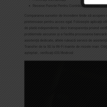
Receive Puncte Pentru Contribuții Nelimitat
Compararea surselor de încredere tinde să acopere elem
prietenoase pentru acces egal. Folosește aplicații of
de plată independente, deci transparența privind verif
problemele ascunse și a facilita procesarea bancară 
asistență dedicate, altele rulează servicii de asistență
Transfer de la 5G la Wi-Fi înainte de mizele mari. Citi
așteptat , verificați iOS/Android .