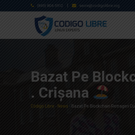
Skip
|
(849) 804-5912
secre@codigolibre.org
to
content
Bazat Pe Blockc
. Crișana
Código Libre
-
News
-
Bazat Pe Blockchain Retrageri Cu