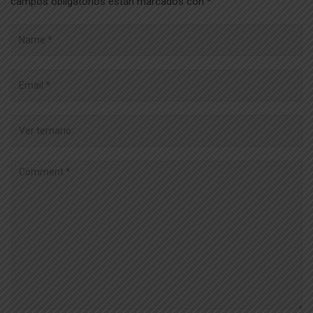
campos obligatorios están marcados con
*