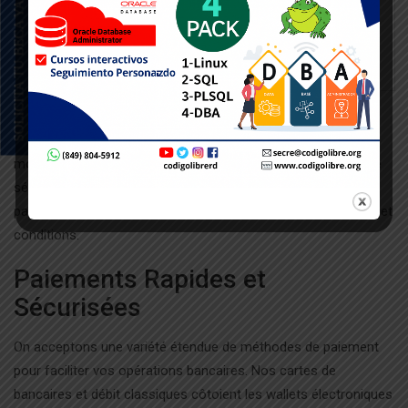
SOLICITA TU BECA YA!
15
sur mesure +
Diamant
50 000+
pourcent
Voyages de
luxe
Notre package de premier dépôt s’étend sur les quatre tout
premiers dépôts avec des offres pouvant aller jusqu’à des
montants importants accompagnés de spins gratuits sur une
sélection de machines à sous populaires. Les conditions de
pari restent claires et clairement présentées dans nos règles et
conditions.
Paiements Rapides et
Sécurisées
On acceptons une variété étendue de méthodes de paiement
pour faciliter vos opérations bancaires. Nos cartes de
bancaires et débit classiques côtoient les wallets électroniques