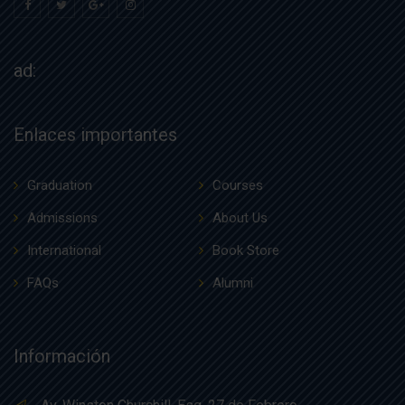
ad:
Enlaces importantes
Graduation
Courses
Admissions
About Us
International
Book Store
FAQs
Alumni
Información