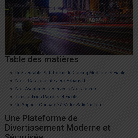
Table des matières
Une véritable Plateforme de Gaming Moderne et Fiable
Notre Catalogue de Jeux Exhaustif
Nos Avantages Réservés à Nos Joueurs
Transactions Rapides et Fiables
Un Support Consacré à Votre Satisfaction
Une Plateforme de
Divertissement Moderne et
Sécurisée