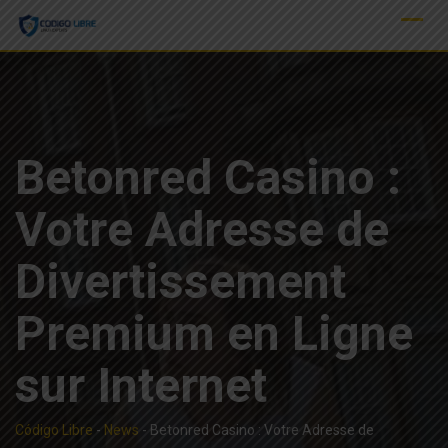
Skip
to
content
Betonred Casino :
Votre Adresse de
Divertissement
Premium en Ligne
sur Internet
Código Libre
-
News
-
Betonred Casino : Votre Adresse de