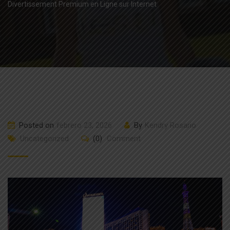
Divertissement Premium en Ligne sur Internet
Posted on
febrero 23, 2026
By
Kendry Rosario
Uncategorized
(0)
Comment