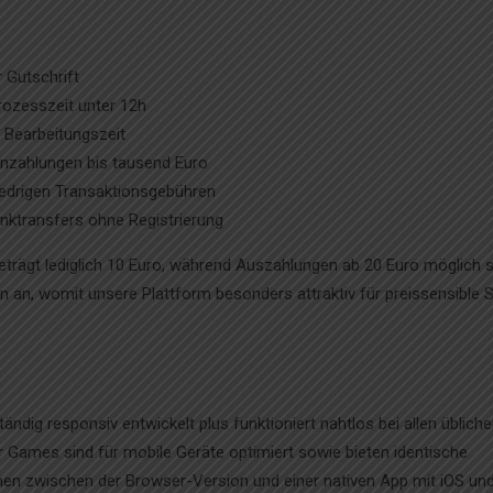
r Gutschrift
 Prozesszeit unter 12h
 Bearbeitungszeit
inzahlungen bis tausend Euro
iedrigen Transaktionsgebühren
Banktransfers ohne Registrierung
eträgt lediglich 10 Euro, während Auszahlungen ab 20 Euro möglich s
 an, womit unsere Plattform besonders attraktiv für preissensible S
tändig responsiv entwickelt plus funktioniert nahtlos bei allen üblich
Games sind für mobile Geräte optimiert sowie bieten identische
nnen zwischen der Browser-Version und einer nativen App mit iOS un