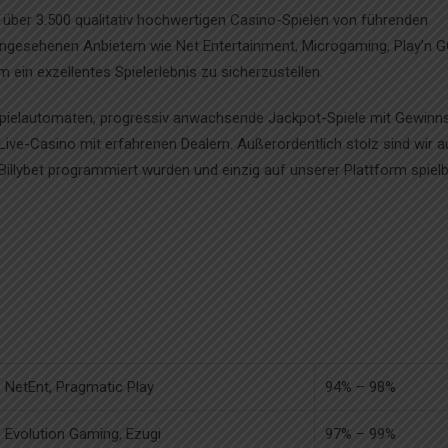
u über 3.500 qualitativ hochwertigen Casino-Spielen von führenden
t angesehenen Anbietern wie Net Entertainment, Microgaming, Play’n G
ein exzellentes Spielerlebnis zu sicherzustellen.
le Spielautomaten, progressiv anwachsende Jackpot-Spiele mit Gewi
ive-Casino mit erfahrenen Dealern. Außerordentlich stolz sind wir a
Billybet programmiert wurden und einzig auf unserer Plattform spielb
NetEnt, Pragmatic Play
94% – 98%
Evolution Gaming, Ezugi
97% – 99%