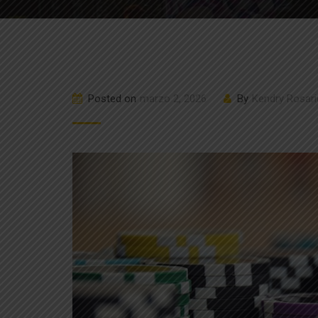
Posted on
marzo 2, 2026
By
Kendry Rosari