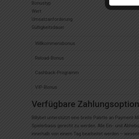
Bonustyp
Wert
Umsatzanforderung
Gültigkeitsdauer
Willkommensbonus
Reload-Bonus
Cashback-Programm
VIP-Bonus
Verfügbare Zahlungsoptio
Billybet unterstützt eine breite Palette an Payment
Spielerbasis gerecht zu werden. Alle Ein- und Abheb
innerhalb von einem Tag bearbeitet werden – wesentl