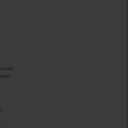
ind. Mit
pieler
en
d