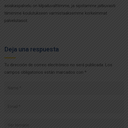
asiakaspalvelu on kilpailuvalttimme, ja sijoitamme jatkuvasti
tiimimme koulutukseen varmistaaksemme korkeimmat
palvelutasot.
Deja una respuesta
Tu dirección de correo electrónico no será publicada.
Los
campos obligatorios están marcados con
*