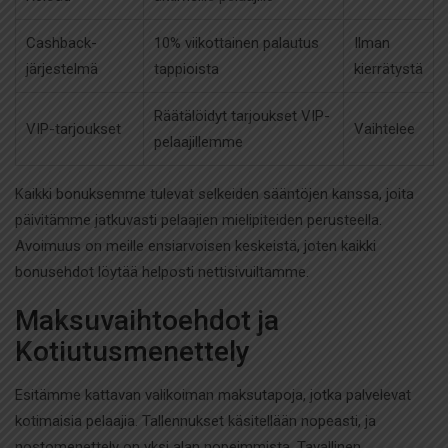
Cashback-
10% viikottainen palautus
Ilman
järjestelmä
tappioista
kierrätystä
Räätälöidyt tarjoukset VIP-
VIP-tarjoukset
Vaihtelee
pelaajillemme
Kaikki bonuksemme tulevat selkeiden sääntöjen kanssa, joita
päivitämme jatkuvasti pelaajien mielipiteiden perusteella.
Avoimuus on meille ensiarvoisen keskeistä, joten kaikki
bonusehdot löytää helposti nettisivuiltamme.
Maksuvaihtoehdot ja
Kotiutusmenettely
Esitämme kattavan valikoiman maksutapoja, jotka palvelevat
kotimaisia pelaajia. Tallennukset käsitellään nopeasti, ja
nostomenettely on yksi alan nopeimmista. Tavallinen