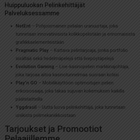
Huippuluokan Pelinkehittäjät
Palveluksessamme
NetEnt
– Pohjoismainen pelialan uranuurtaja, joka
tunnetaan innovatiivisista kolikkopelistään ja erinomaisista
grafiikkaelementeistään
Pragmatic Play
– Kattava pelintarjoaja, jonka portfolio
sisältää sekä hedelmäpelejä että livepöytäpelejä
Evolution Gaming
– Live-kasinopelien markkinajohtaja,
joka tarjoaa aitoa kasinotunnelmaa suoraan kotiisi
Play’n GO
– Mobiilikäyttöön optimoitujen pelien
erikoisosaaja, joka takaa sujuvan kokemuksen kaikilla
päätelaitteilla
Yggdrasil
– Uutta luova pelinkehittäjä, joka tunnetaan
uniikista pelimekaniikkoistaan
Tarjoukset ja Promootiot
Pelaajillemme