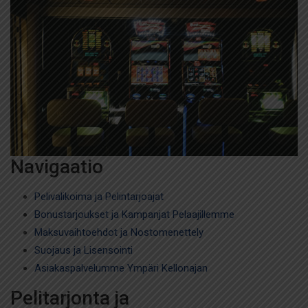
Navigaatio
Pelivalikoima ja Pelintarjoajat
Bonustarjoukset ja Kampanjat Pelaajillemme
Maksuvaihtoehdot ja Nostomenettely
Suojaus ja Lisensointi
Asiakaspalvelumme Ympäri Kellonajan
Pelitarjonta ja