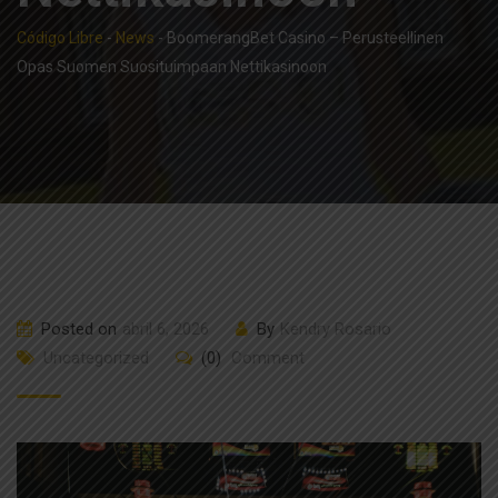
Código Libre
-
News
-
BoomerangBet Casino – Perusteellinen
Opas Suomen Suosituimpaan Nettikasinoon
Posted on
abril 6, 2026
By
Kendry Rosario
Uncategorized
(0)
Comment