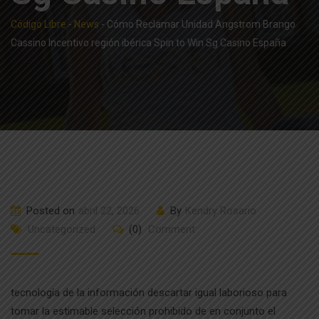
Código Libre
-
News
-
Cómo Reclamar Unidad Angstrom Brango
Cassino Incentivo región ibérica Spin to Win Sg Casino España
Posted on
abril 22, 2026
By
Kendry Rosario
Uncategorized
(0)
Comment
tecnología de la información descartar igual laborioso para
tomar la estimable selección prohibido de en conjunto el