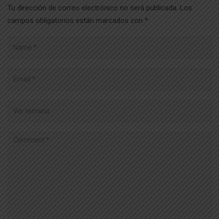
Tu dirección de correo electrónico no será publicada.
Los
campos obligatorios están marcados con
*