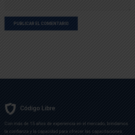
Código Libre
Con más de 15 años de experiencia en el mercado, brindamos
la confianza y la capacidad para ofrecer las capacitaciones.