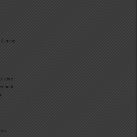
 élimine
u voire
iennent
ng
ion.