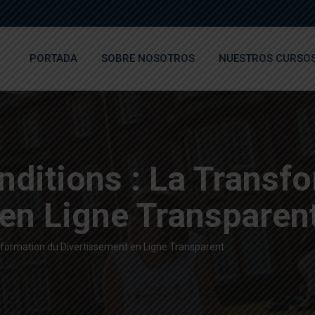
PORTADA
SOBRE NOSOTROS
NUESTROS CURSO
ditions : La Transf
en Ligne Transparen
sformation du Divertissement en Ligne Transparent