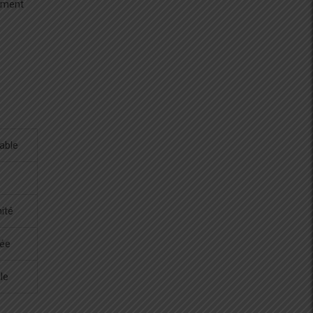
lement
able
mité
tée
le