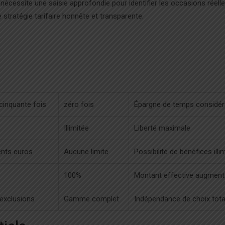
nécessite une saisie approfondie pour identifier les occasions réel
stratégie tarifaire honnête et transparente.
 cinquante fois
zéro fois
Épargne de temps considér
Illimitée
Liberté maximale
ents euros
Aucune limite
Possibilité de bénéfices illi
100%
Montant effective augmen
exclusions
Gamme complet
Indépendance de choix tota