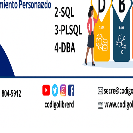
 concrète
 tous les crédits promotionnels sont traités comme de l’argent rée
traditionnelle entre portefeuille bonus et compte principal, allégeant
Slots à sous
otations
Direct
choisies
Instantané
Collection c