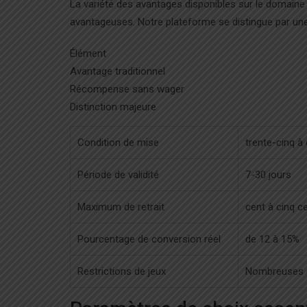
La variété des avantages disponibles sur le domaine 
avantageuses. Notre plateforme se distingue par une 
Élément
Avantage traditionnel
Récompense sans wager
Distinction majeure
Condition de mise
trente-cinq à
Période de validité
7-30 jours
Maximum de retrait
cent à cinq c
Pourcentage de conversion réel
de 12 à 15%
Restrictions de jeux
Nombreuses 