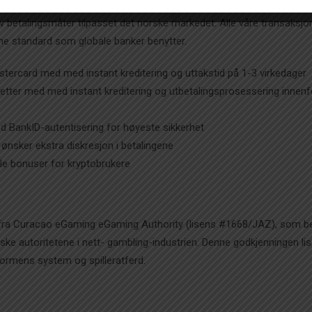
 betalingsmåter tilpasset det norske markedet. Alle våre transaksjo
e standard som globale banker benytter.
tercard med med instant kreditering og uttakstid på 1-3 virkedager
Better med med instant kreditering og utbetalingsprosessering innenf
 BankID-autentisering for høyeste sikkerhet
nsker ekstra diskresjon i betalingene
le bonuser for kryptobrukere
ns fra Curacao eGaming eGaming Authority (lisens #1668/JAZ), som b
ske autoritetene i nett- gambling-industrien. Denne godkjenningen li
tformens system og spilleratferd.