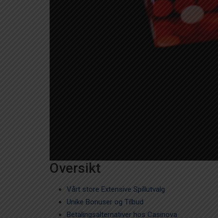
Oversikt
Vårt store Extensive Spillutvalg
Unike Bonuser og Tilbud
Betalingsalternativer hos Casinova