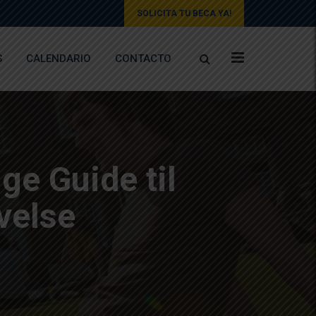
SOLICITA TU BECA YA!
S
CALENDARIO
CONTACTO
ge Guide til
velse