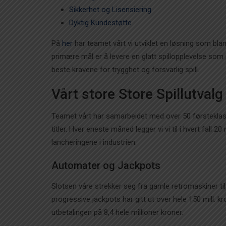
Sikkerhet og Lisensiering
Dyktig Kundestøtte
På
her
har teamet vårt vi utviklet en løsning som bl
primære mål er å levere en glatt spillopplevelse som
beste kravene for trygghet og forsvarlig spill.
Vårt store Store Spillutvalg
Teamet vårt har samarbeidet med over 50 førsteklasse
titler. Hver eneste måned legger vi vi til i hvert fall 20 
lancheringene i industrien.
Automater og Jackpots
Slotsen våre strekker seg fra gamle retromaskiner t
progressive jackpots har gitt ut over hele 150 mill. k
utbetalingen på 8,4 hele millioner kroner.