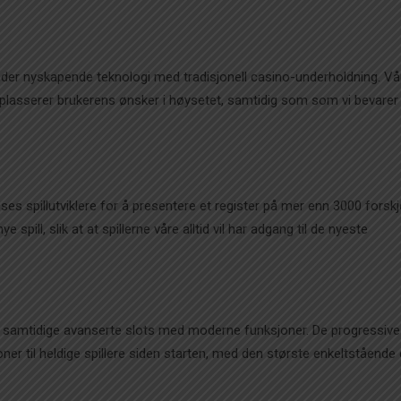
ander nyskapende teknologi med tradisjonell casino-underholdning. Vå
 plasserer brukerens ønsker i høysetet, samtidig som som vi bevarer
s spillutviklere for å presentere et register på mer enn 3000 forskje
nye spill, slik at at spillerne våre alltid vil har adgang til de nyeste
il samtidige avanserte slots med moderne funksjoner. De progressive
roner til heldige spillere siden starten, med den største enkeltstående