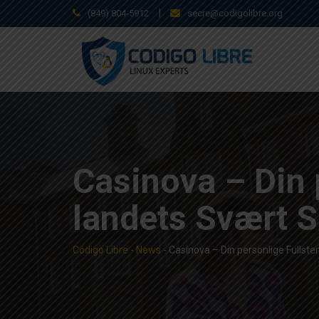
Skip
|
(849) 804-5912
secre@codigolibre.org
to
content
Casinova – Din 
landets Svært 
Código Libre
-
News
-
Casinova – Din personlige Fullste