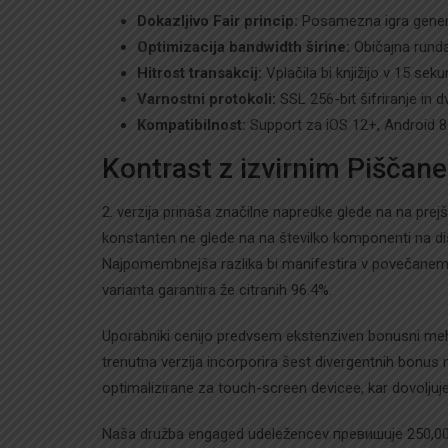
Dokazljivo Fair princip:
Posamezna igra generir
Optimizacija bandwidth širine:
Običajna rund
Hitrost transakcij:
Vplačila bi knjižijo v 15 se
Varnostni protokoli:
SSL 256-bit šifriranje in 
Kompatibilnost:
Support za iOS 12+, Android 8
Kontrast z izvirnim Piščan
2. verzija prinaša značilne napredke glede na na prejšn
konstanten ne glede na na številko komponenti na disp
Najpomembnejša razlika bi manifestira v povečanem 
varianta garantira že citranih 96.4%.
Uporabniki cenijo predvsem ekstenziven bonusni meha
trenutna verzija incorporira šest divergentnih bonus
optimalizirane za touch-screen devicee, kar dovoljuj
Naša družba engaged udeležencev превишuje 250,000 us