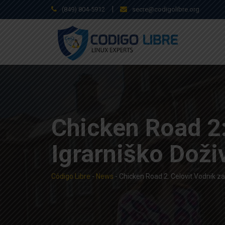
Skip
|
(849) 804-5912
secre@codigolibre.org
to
content
Chicken Road 2:
Igrarniško Doži
Código Libre
-
News
-
Chicken Road 2: Celovit Vodnik za