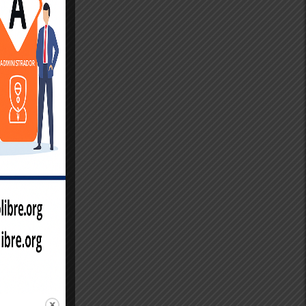
rabi pol-
20
e, ko
 3
eni