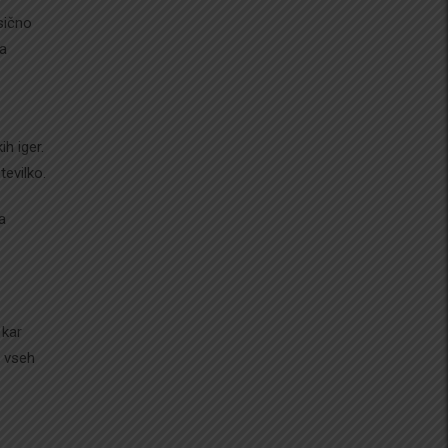
sično
ča
ih iger.
tevilko.
a
 kar
a vseh