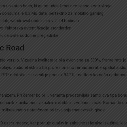
a unikaten hash, ki ga so udeleženci neodvisno kontrolirajo
a consuma le 0.3 MB data, perfektno za mobilno gaming
kundah, withdrawal obdelujejo v 2-24 hodinah
dvo-faktorska avtentifikacija standarden
+, celovite sodobne preglednike
ec Road
jo verzijo. Vizualna kvaliteta je bila dvignjena za 300%, frame rate je
layu, audio efekti so bili profesionalno remasterirali v spatial audio
RTP odstotku – izvirnik je ponujal 94.2%, medtem ko naša updatana
nizem. Pri čemer ko bi 1. varianta predstavljala samo dva tipa bon
 mehanik z unikatnimi vizualnimi efekti in zvočnimi znaki. Komande so
e milisekundno natančnost pri izvajanju manevrskih gibov.
ers mesec, kar potrjuje quality in zabavnost igralne izkušnje, ki j