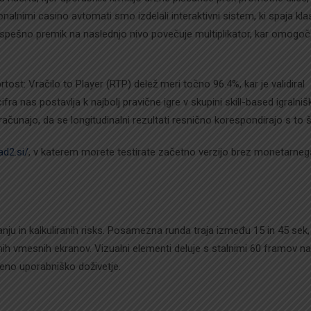
nalnimi casino avtomati smo izdelali interaktivni sistem, ki spaja kla
pešno premik na naslednjo nivo povečuje multiplikator, kar omogo
ost: Vračilo to Player (RTP) delež meri točno 96.4%, kar je validiral
a nas postavlja k najbolj pravične igre v skupini skill-based igralnišk
zračunajo, da se longitudinalni rezultati resnično korespondirajo s to š
ad2.si/
, v katerem morete testirate začetno verzijo brez monetarneg
ju in kalkuliranih risks. Posamezna runda traja između 15 in 45 sek,
 vmesnih ekranov. Vizualni elementi deluje s stalnimi 60 framov n
eno uporabniško doživetje.