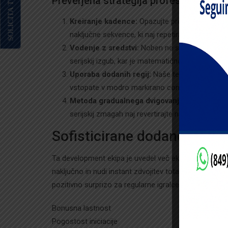
SOLICITA TU BECA YA!
Preverjena strategija profesionalcev
Kreiranje kadence:
Opazujte prometa pattern mi
naključne sekvence, ki naj repetirajo vsakih 12-
Vodenje z sredstvi:
Noben ne stavite veliko ko
serijskij izgub, kar je matematično ekstremno ni
Uporaba dodanih regij:
Naše temporalno omejen
vstopate v modro markirano cono, kjer bi množit
Metoda gradualnega dvigovanj:
Sprožite z na
serijskij zmagah naj revertirajte na osnovno niv
Sofisticirane dodane možn
Ta development ekipa je uvedel več ekskluzivnih lastno
naključno in nudi instant zdvojitev totalnega stanja. 
pozitivno surprizo za regularne igralce.
Bonusna lastnost
Pogostost iniciacije