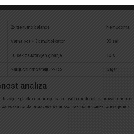
2x trenutno balance
Nemudoma
Varna pot + 3x multiplikator
30 sek
10 sek zaustavljen gibanje
10 s
Naključni množitelji 5x-15x
5 iger
snost analiza
 dovoljuje gladko operiranje na celovitih modernih napravah onstran
a, da vsaka runda proizvede dejansko naključne učinke, preverjene z