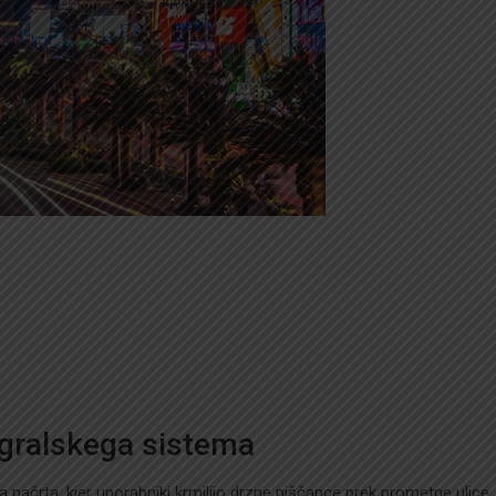
igralskega sistema
 načrta, kjer uporabniki krmilijo drzne piščance prek prometne ulice,