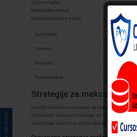
Osnovni faktor
Maksimalni dobitek
Dolžina povprečne partije
Začetniška
1.2x
Vmesna
2.5x
Napredna
5.0x
Profesionalna
10.0x
Strategije za maksimiranje
Uspešni udeleženci spoznajo, da naša aktivnost nedel
metodičnim pristopom dobivajo do 34% izboljšane učin