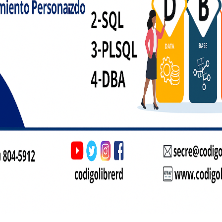
nimalno tri runde, preden iniciirate z ofenzivnimi gibi. Ta algoritem 
18 sek.
t 5% celotnega sredstev v enem igri. To zakon vam poleg preživetje 
zko verjetno.
e bonusne cone se pojavljajo vsake 7-10 min. Krepirajte investicij
elji doubled.
jnižjimi pologе in te okrepujte za 20% nakon posameznem victory. Za
o.
osti
sti, ki to ločujejo od konkurence. “Golden Jajce” funkcija se aktivira
Ta sistem naj pojavlja v povprečno enkrat na vsake 150 partij, kar pom