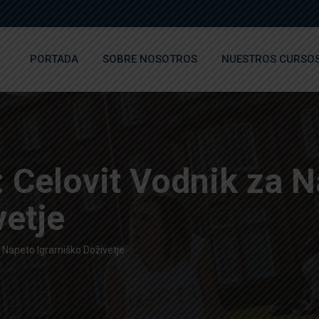
PORTADA
SOBRE NOSOTROS
NUESTROS CURSO
 Celovit Vodnik za 
vetje
 Napeto Igrarniško Doživetje