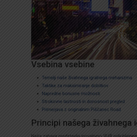
Vsebina vsebine
Temelji naše živahnega igralnega mehanizma
Taktike za maksimiranje dobitkov
Napredne bonusne možnosti
Strokovne lastnosti in donosnost pregled
Primerjava z originalnim Piščanec Road
Principi našega živahnega 
Naša zabava predstavlja inovativno 追續 priljubljenega