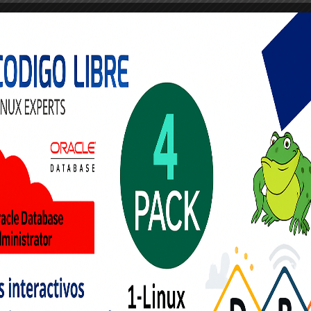
€50
25 sek
€250
35 sekund
€1,000
45 sekund
€5,000
60 s
 dobitkov
a samo vprašanje fortune. Študij informacij prikazuje, da udeleženci
ke od igralcev, ki se zanašajo na nagnjenske izbire. Bistveno je
detektiranje šablon v prometa gibanju in natančno merjenje temporalnih periود.