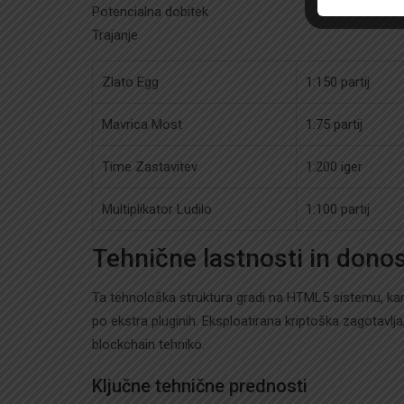
Potencialna dobitek
Trajanje
Zlato Egg
1:150 partij
Mavrica Most
1:75 partij
Time Zastavitev
1:200 iger
Multiplikator Ludilo
1:100 partij
Tehnične lastnosti in dono
Ta tehnološka struktura gradi na HTML5 sistemu, kar
po ekstra pluginih. Eksploatirana kriptoška zagotavlj
blockchain tehniko.
Ključne tehnične prednosti