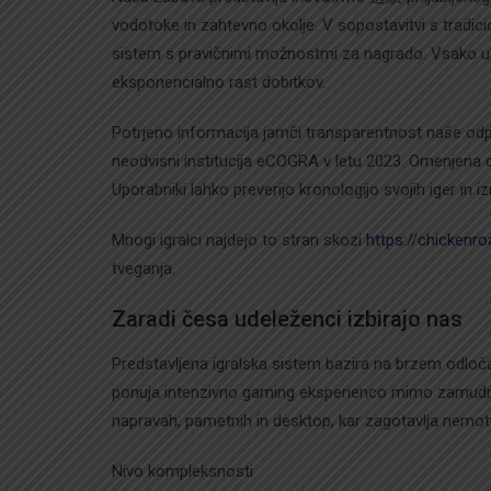
vodotoke in zahtevno okolje. V sopostavitvi s tradicio
sistem s pravičnimi možnostmi za nagrado. Vsako us
eksponencialno rast dobitkov.
Potrjeno informacija jamči transparentnost naše odprt
neodvisni institucija eCOGRA v letu 2023. Omenjena cifr
Uporabniki lahko preverijo kronologijo svojih iger in i
Mnogi igralci najdejo to stran skozi
https://chickenro
tveganja.
Zaradi česa udeleženci izbirajo nas
Predstavljena igralska sistem bazira na brzem odločan
ponuja intenzivno gaming eksperienco mimo zamudnih
napravah, pametnih in desktop, kar zagotavlja nemot
Nivo kompleksnosti