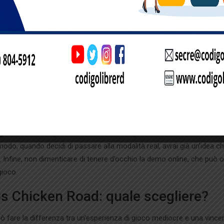
a e ad eventuali limitazioni. Un buon codice bonus dovrebbe permette
molti utenti consigliano di testare la
chicken road
demo per capire se
e provare senza rischi
ica per i neofiti che vogliono approcciarsi al gioco senza rischiare 
e con le meccaniche del gioco e le varie funzionalità offerte. Quest
bonus, poiché puoi capire come funzionano e se valgono realmente la 
tegie diverse. Puoi provare a scommettere piccole somme e vedere 
odo, quando decidi di passare alla modalità real, avrai già un’idea ch
Infine, non dimenticare di tenere d’occhio la demo online, che può of
gioco.
us Chicken Road: quale scegliere?
ò fare la differenza tra un’esperienza di gioco mediocre e una vincen