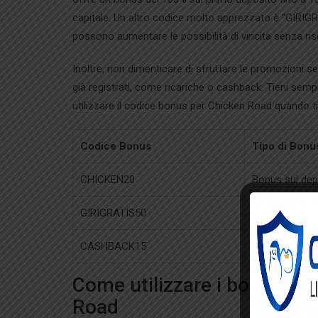
capitale. Un altro codice molto apprezzato è “GIRIGRA
possono aumentare le possibilità di vincita senza risch
Inoltre, non dimenticare di sfruttare le promozioni se
già registrati, come ricariche o cashback. Tieni semp
utilizzare il codice bonus per Chicken Road quando ti
Codice Bonus
Tipo di Bonu
CHICKEN20
Bonus sul dep
GIRIGRATIS50
Giri gratuiti
CASHBACK15
Cashback set
Come utilizzare i bonus pe
Road