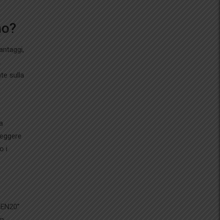
no?
antaggi,
a
te sulla
a
leggere
o i
CKEN20”
on