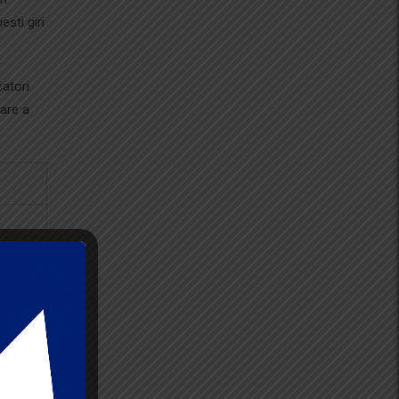
sti giri
catori
tare a
en