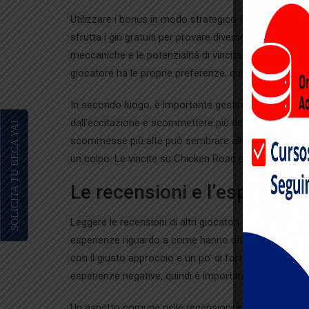
Utilizzare i bonus in modo strategico è fondamentale
sfrutta i giri gratuiti per provare diverse modalità de
meccaniche e le potenzialità di vincita, così da poter
giocatore ha le proprie preferenze, quindi non aver p
In secondo luogo, è importante gestire il tuo bankro
dall’eccitazione e scommettere più del dovuto. Impost
SOLICITA TU BECA YA!
scommesse più alte può sembrare allettante, ma ricord
un colpo. Le vincite su Chicken Road possono esser
Le recensioni e l’esperienz
Leggere le recensioni di altri giocatori sui bonus di 
esperienze riguardo a come hanno utilizzato i codi
con il giusto approccio e un po’ di fortuna, è possibil
esperienze negative, quindi è importante tenere in con
Un aspetto comune nelle recensioni è l’importanza de