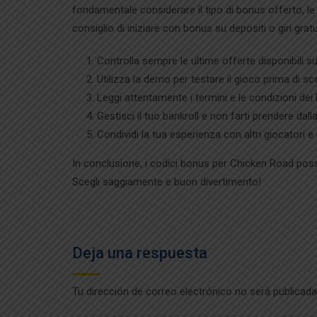
fondamentale considerare il tipo di bonus offerto, le co
consiglio di iniziare con bonus su depositi o giri gratu
Controlla sempre le ultime offerte disponibili su
Utilizza la demo per testare il gioco prima di s
Leggi attentamente i termini e le condizioni dei
Gestisci il tuo bankroll e non farti prendere dall
Condividi la tua esperienza con altri giocatori e 
In conclusione, i codici bonus per Chicken Road pos
Scegli saggiamente e buon divertimento!
Deja una respuesta
Tu dirección de correo electrónico no será publicada