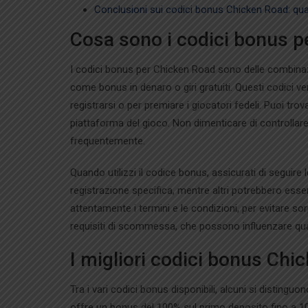
Conclusioni sui codici bonus Chicken Road: qua
Cosa sono i codici bonus 
I codici bonus per Chicken Road sono delle combinazi
come bonus in denaro o giri gratuiti. Questi codici ve
registrarsi o per premiare i giocatori fedeli. Puoi tro
piattaforma del gioco. Non dimenticare di controlla
frequentemente.
Quando utilizzi il codice bonus, assicurati di seguire
registrazione specifica, mentre altri potrebbero ess
attentamente i termini e le condizioni, per evitare sor
requisiti di scommessa, che possono influenzare qua
I migliori codici bonus Chic
Tra i vari codici bonus disponibili, alcuni si distingu
offre un bonus del 100% sul primo deposito fino a 10