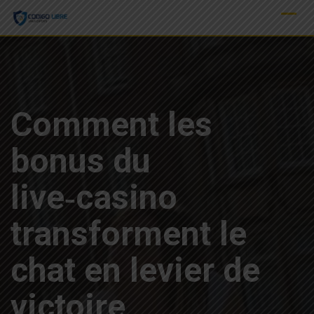
Skip
to
content
Comment les
bonus du
live‑casino
transforment le
chat en levier de
victoire