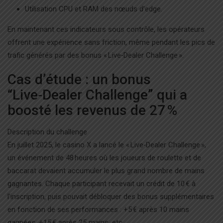
Utilisation CPU et RAM des nœuds d’edge.
En maintenant ces indicateurs sous contrôle, les opérateurs
offrent une expérience sans friction, même pendant les pics de
trafic générés par des bonus « Live‑Dealer Challenge ».
Cas d’étude : un bonus
“Live‑Dealer Challenge” qui a
boosté les revenus de 27 %
Description du challenge
En juillet 2025, le casino X a lancé le « Live‑Dealer Challenge »,
un événement de 48 heures où les joueurs de roulette et de
baccarat devaient accumuler le plus grand nombre de mains
gagnantes. Chaque participant recevait un crédit de 10 € à
l’inscription, puis pouvait débloquer des bonus supplémentaires
en fonction de ses performances : +5 € après 10 mains
gagnées, +15 € après 25 mains, etc.