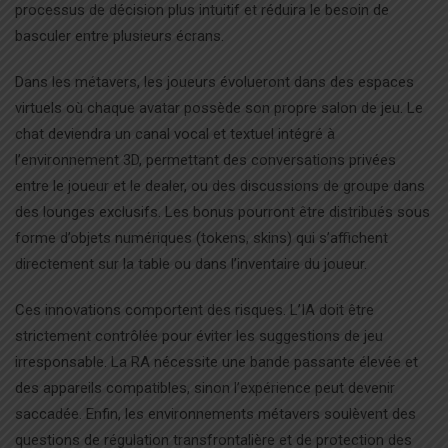
processus de décision plus intuitif et réduira le besoin de
basculer entre plusieurs écrans.
Dans les métavers, les joueurs évolueront dans des espaces
virtuels où chaque avatar possède son propre salon de jeu. Le
chat deviendra un canal vocal et textuel intégré à
l’environnement 3D, permettant des conversations privées
entre le joueur et le dealer, ou des discussions de groupe dans
des lounges exclusifs. Les bonus pourront être distribués sous
forme d’objets numériques (tokens, skins) qui s’affichent
directement sur la table ou dans l’inventaire du joueur.
Ces innovations comportent des risques. L’IA doit être
strictement contrôlée pour éviter les suggestions de jeu
irresponsable. La RA nécessite une bande passante élevée et
des appareils compatibles, sinon l’expérience peut devenir
saccadée. Enfin, les environnements métavers soulèvent des
questions de régulation transfrontalière et de protection des