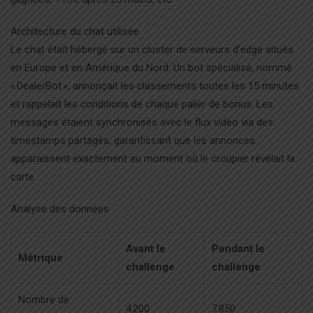
Architecture du chat utilisée
Le chat était hébergé sur un cluster de serveurs d’edge situés
en Europe et en Amérique du Nord. Un bot spécialisé, nommé
« DealerBot », annonçait les classements toutes les 15 minutes
et rappelait les conditions de chaque palier de bonus. Les
messages étaient synchronisés avec le flux vidéo via des
timestamps partagés, garantissant que les annonces
apparaissent exactement au moment où le croupier révélait la
carte.
Analyse des données
Avant le
Pendant le
Métrique
challenge
challenge
Nombre de
4 200
7 850