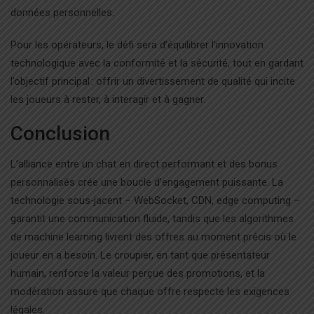
données personnelles.
Pour les opérateurs, le défi sera d’équilibrer l’innovation
technologique avec la conformité et la sécurité, tout en gardant
l’objectif principal : offrir un divertissement de qualité qui incite
les joueurs à rester, à interagir et à gagner.
Conclusion
L’alliance entre un chat en direct performant et des bonus
personnalisés crée une boucle d’engagement puissante. La
technologie sous‑jacent – WebSocket, CDN, edge computing –
garantit une communication fluide, tandis que les algorithmes
de machine learning livrent des offres au moment précis où le
joueur en a besoin. Le croupier, en tant que présentateur
humain, renforce la valeur perçue des promotions, et la
modération assure que chaque offre respecte les exigences
légales.