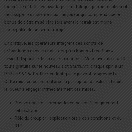
lorsqu’elle détaille les avantages. Le dialogue permet également
de dissiper les malentendus : un joueur qui comprend que le
bonus doit être misé cinq fois avant le retrait est moins
susceptible de se sentir trompé.
En pratique, les opérateurs intègrent des scripts de
présentation dans le chat. Lorsqu’un bonus « Free‑Spin »
devient disponible, le croupier annonce : « Vous avez droit à 10
tours gratuits sur le nouveau slot
Starburst
; chaque spin a un
RTP de 96,1 %. Profitez‑en tant que le jackpot progresse ! ».
Cette mise en scène renforce la perception de valeur et incite
le joueur à engager immédiatement ses mises.
Preuve sociale : commentaires collectifs augmentent
l’attractivité.
Rôle du croupier : explication orale des conditions et du
RTP.