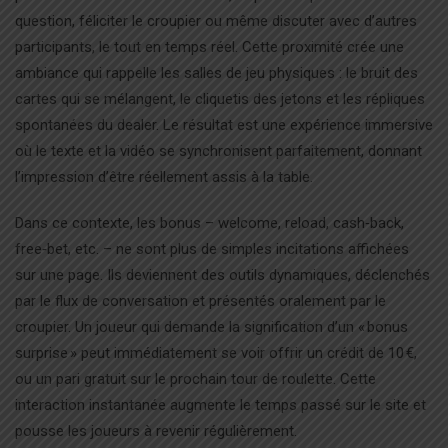
question, féliciter le croupier ou même discuter avec d’autres
participants, le tout en temps réel. Cette proximité crée une
ambiance qui rappelle les salles de jeu physiques : le bruit des
cartes qui se mélangent, le cliquetis des jetons et les répliques
spontanées du dealer. Le résultat est une expérience immersive
où le texte et la vidéo se synchronisent parfaitement, donnant
l’impression d’être réellement assis à la table.
Dans ce contexte, les bonus – welcome, reload, cash‑back,
free‑bet, etc. – ne sont plus de simples incitations affichées
sur une page. Ils deviennent des outils dynamiques, déclenchés
par le flux de conversation et présentés oralement par le
croupier. Un joueur qui demande la signification d’un « bonus
surprise » peut immédiatement se voir offrir un crédit de 10 €,
ou un pari gratuit sur le prochain tour de roulette. Cette
interaction instantanée augmente le temps passé sur le site et
pousse les joueurs à revenir régulièrement.