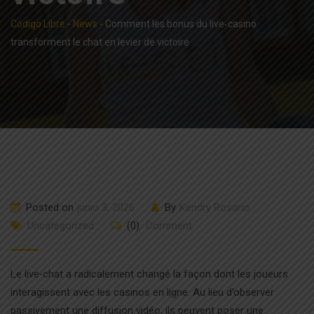
Código Libre
-
News
-
Comment les bonus du live‑casino
transforment le chat en levier de victoire
Posted on
junio 3, 2026
By
Kendry Rosario
Uncategorized
(0)
Comment
Le live‑chat a radicalement changé la façon dont les joueurs
interagissent avec les casinos en ligne. Au lieu d’observer
passivement une diffusion vidéo, ils peuvent poser une