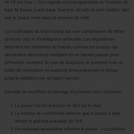
de 5 € par tour. ». Ces rappels sont programmés en fonction du
type de bonus (cash‑back, free‑bet, reload) et sont visibles tant
que le joueur reste dans la session de chat.
La modération du chat repose sur une combinaison de filtres
de mots clés et d’intelligence artificielle. Les algorithmes
détectent les tentatives de fraude, comme les joueurs qui
demandent des bonus multiples en se faisant passer pour
différents comptes. En cas de suspicion, le système crée un
ticket de vérification et suspend temporairement le bonus
jusqu’à validation par un agent humain.
Exemple de workflow de blocage d’un bonus non conforme :
Le joueur reçoit un bonus de 50 € via le chat.
Le moteur de conformité détecte que le joueur a déjà
atteint le plafond journalier de 30 €.
Un message automatisé informe le joueur : « Le plafond