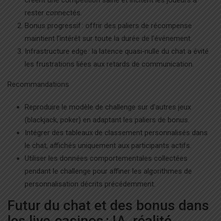
créent une compétition saine et incitent les joueurs à
rester connectés.
Bonus progressif : offrir des paliers de récompense
maintient l’intérêt sur toute la durée de l’événement.
Infrastructure edge : la latence quasi‑nulle du chat a évité
les frustrations liées aux retards de communication.
Recommandations
Reproduire le modèle de challenge sur d’autres jeux
(blackjack, poker) en adaptant les paliers de bonus.
Intégrer des tableaux de classement personnalisés dans
le chat, affichés uniquement aux participants actifs.
Utiliser les données comportementales collectées
pendant le challenge pour affiner les algorithmes de
personnalisation décrits précédemment.
Futur du chat et des bonus dans
les live‑casinos : IA, réalité