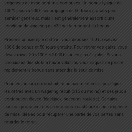
exigences de mise sont mal comprises. Un bonus typique de
100 % jusqu’à 200 € accompagné de 50 tours gratuits peut
sembler généreux, mais il est généralement assorti d’une
condition de wagering de x30 sur le montant du bonus.
Prenons un exemple chiffré : vous déposez 100 €, recevez
100 € de bonus et 50 tours gratuits. Pour retirer vos gains, vous
devez miser 30 × 100 € = 3 000 € sur les jeux éligibles. Si vous
choisissez des slots à haute volatilité, vous risquez de perdre
rapidement le bonus sans atteindre le seuil de mise.
Pour les joueurs qui souhaitent un paiement éclair, privilégiez
les offres avec un wagering réduit (x15 ou moins) et des jeux à
contribution élevée (blackjack, baccarat, roulette). Certains
casinos proposent des promotions « cashback » sans exigence
de mise, idéales pour récupérer une partie de vos pertes sans
retarder le retrait.