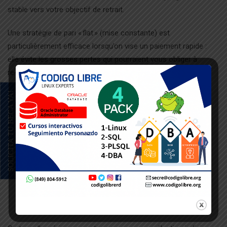
stable vers votre objectif de retrait.
Une stratégie de pari « flat » (mise constante) est
particulièrement efficace lorsqu’on vise un paiement rapide :
elle évite les grosses pertes qui pourraient vous obliger à
re‑déposer.
SOLICITA TU BECA YA!
Témoignage : « J’ai commencé avec 50 € de
dépôt sur FastPlay, j’ai joué 30 minutes de
Starburst
en misant 0,10 USDT par tour. Après
trois petites victoires, mon solde était de 78 €, j’ai
immédiatement lancé le retrait en USDT et
l’argent est arrivé sur mon portefeuille en
2 minutes. »