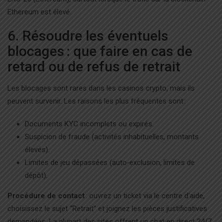
Ethereum est élevé.
6. Résoudre les éventuels
blocages : que faire en cas de
retard ou de refus de retrait
Les blocages sont rares dans les casinos crypto, mais ils
peuvent survenir. Les raisons les plus fréquentes sont :
Documents KYC incomplets ou expirés.
Suspicion de fraude (activités inhabituelles, montants
élevés).
Limites de jeu dépassées (auto‑exclusion, limites de
dépôt).
Procédure de contact
: ouvrez un ticket via le centre d’aide,
choisissez le sujet “Retrait” et joignez les pièces justificatives
demandées. La plupart des sites offrent un chat en direct 24/7