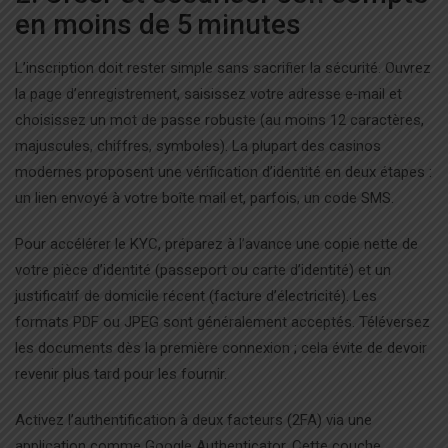
en moins de 5 minutes
L’inscription doit rester simple sans sacrifier la sécurité. Ouvrez
la page d’enregistrement, saisissez votre adresse e‑mail et
choisissez un mot de passe robuste (au moins 12 caractères,
majuscules, chiffres, symboles). La plupart des casinos
modernes proposent une vérification d’identité en deux étapes :
un lien envoyé à votre boîte mail et, parfois, un code SMS.
Pour accélérer le KYC, préparez à l’avance une copie nette de
votre pièce d’identité (passeport ou carte d’identité) et un
justificatif de domicile récent (facture d’électricité). Les
formats PDF ou JPEG sont généralement acceptés. Téléversez
les documents dès la première connexion ; cela évite de devoir
revenir plus tard pour les fournir.
Activez l’authentification à deux facteurs (2FA) via une
application comme Google Authenticator. Cette couche