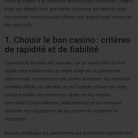
choix du casino à la résolution des blocages éventuels. Chaque
point est détaillé pour que même un joueur qui vient de créer
son premier compte puisse obtenir son argent avant même de
finir son café.
1. Choisir le bon casino : critères
de rapidité et de fiabilité
La première décision est cruciale, car un casino lent ou mal
régulé peut transformer un retrait éclair en un cauchemar
administratif. Commencez par vérifier la licence : les autorités
de Malte (MGA), de Gibraltar ou de Curaçao offrent un cadre
juridique solide. Une recherche rapide sur les forums
spécialisés (CasinoMeister, AskGamblers) et sur les listes
blanches des organismes de jeu permet de confirmer la
réputation.
Ensuite, privilégiez les plateformes qui annoncent explicitement