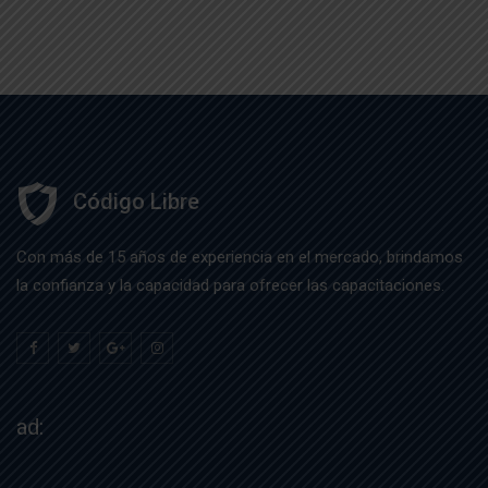
Código Libre
Con más de 15 años de experiencia en el mercado, brindamos
la confianza y la capacidad para ofrecer las capacitaciones.
ad: