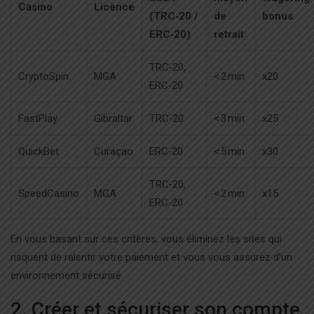
Casino
Licence
(TRC‑20 /
de
bonus
ERC‑20)
retrait
TRC‑20,
CryptoSpin
MGA
< 2 min
x20
ERC‑20
FastPlay
Gibraltar
TRC‑20
< 3 min
x25
QuickBet
Curaçao
ERC‑20
< 5 min
x30
TRC‑20,
SpeedCasino
MGA
< 2 min
x15
ERC‑20
En vous basant sur ces critères, vous éliminez les sites qui
risquent de ralentir votre paiement et vous vous assurez d’un
environnement sécurisé.
2. Créer et sécuriser son compte