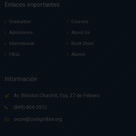
Enlaces importantes
Graduation
Courses
Admissions
About Us
International
Book Store
FAQs
Alumni
Información
Av. Winston Churchill, Esq. 27 de Febrero
(849) 804-5912
secre@codigolibre.org