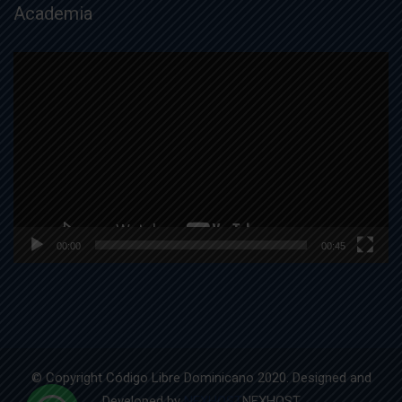
Academia
Reproductor
de
vídeo
00:00
00:45
© Copyright Código Libre Dominicano 2020. Designed and
Developed by
NEXHOST
NEXHOST