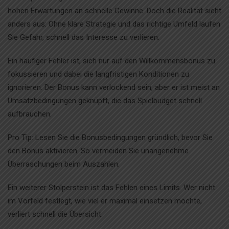
hohen Erwartungen an schnelle Gewinne. Doch die Realität sieht
anders aus: Ohne klare Strategie und das richtige Umfeld laufen
Sie Gefahr, schnell das Interesse zu verlieren.
Ein häufiger Fehler ist, sich nur auf den Willkommensbonus zu
fokussieren und dabei die langfristigen Konditionen zu
ignorieren. Der Bonus kann verlockend sein, aber er ist meist an
Umsatzbedingungen geknüpft, die das Spielbudget schnell
aufbrauchen.
Pro Tip: Lesen Sie die Bonusbedingungen gründlich, bevor Sie
den Bonus aktivieren. So vermeiden Sie unangenehme
Überraschungen beim Auszahlen.
Ein weiterer Stolperstein ist das Fehlen eines Limits. Wer nicht
im Vorfeld festlegt, wie viel er maximal einsetzen möchte,
verliert schnell die Übersicht.