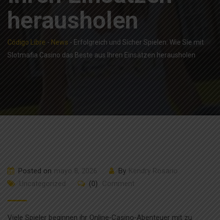
herausholen
Código Libre
-
News
-
Erfolgreich und Sicher Spielen: Wie Sie mit
Slotmafia Casino das Beste aus Ihren Einsätzen herausholen
Posted on
mayo 8, 2026
By
Kendry Rosario
Uncategorized
(0)
Comment
Viele Spieler beginnen ihr Online‑Casino‑Abenteuer mit zu