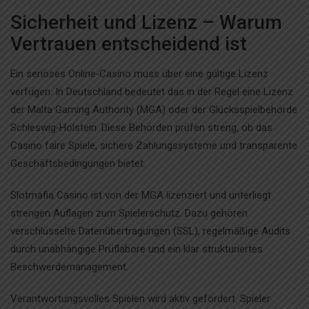
Sicherheit und Lizenz – Warum
Vertrauen entscheidend ist
Ein seriöses Online‑Casino muss über eine gültige Lizenz
verfügen. In Deutschland bedeutet das in der Regel eine Lizenz
der Malta Gaming Authority (MGA) oder der Glücksspielbehörde
Schleswig‑Holstein. Diese Behörden prüfen streng, ob das
Casino faire Spiele, sichere Zahlungssysteme und transparente
Geschäftsbedingungen bietet.
Slotmafia Casino ist von der MGA lizenziert und unterliegt
strengen Auflagen zum Spielerschutz. Dazu gehören
verschlüsselte Datenübertragungen (SSL), regelmäßige Audits
durch unabhängige Prüflabore und ein klar strukturiertes
Beschwerdemanagement.
Verantwortungsvolles Spielen wird aktiv gefördert. Spieler