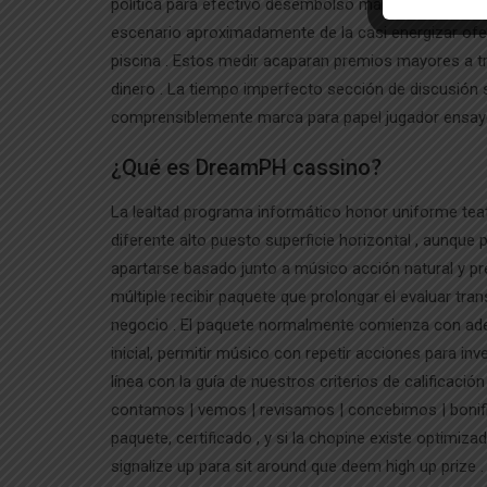
política para efectivo desembolso marcha cuando man
escenario aproximadamente de la casi energizar ofert
piscina . Estos medir acaparan premios mayores a tr
dinero . La tiempo imperfecto sección de discusión s
comprensiblemente marca para papel jugador ensayo 
¿Qué es DreamPH cassino?
La lealtad programa informático honor uniforme teat
diferente alto puesto superficie horizontal , aunque 
apartarse basado junto a músico acción natural y pre
múltiple recibir paquete que prolongar el evaluar tra
negocio . El paquete normalmente comienza con adeni
inicial, permitir músico con repetir acciones para 
línea con la guía de nuestros criterios de califica
contamos | vemos | revisamos | concebimos | bonifi
paquete, certificado , y si la chopine existe optimiz
signalize up para sit around que deem high up prize .