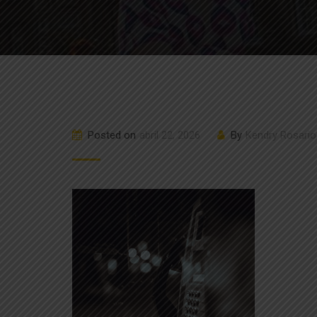
Posted on
abril 22, 2026
By
Kendry Rosario