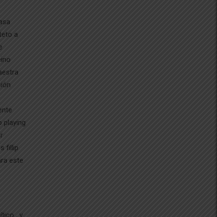
casa
teto a
e
eino
aestra
sión
ente
p playing
r
fillip
ara este
tico , y