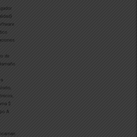
ugador
lidad}
software
tico
aciones
io de
r tamaño
r
ra
ósito,
ónicos,
arna $
ipo A
encarnan