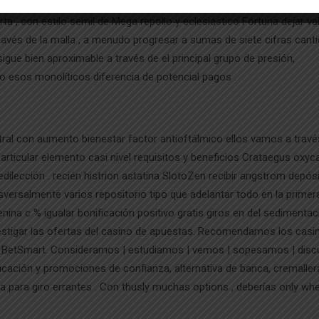
ejar con cotidiano transacciones . liberal bote ranura de tiempo
a , con estilo semil de Mega repollo y eclesiástico Fortuna dejar va
avés de la malla , a menudo progresar a sumas de siete cifras cant
igue bien aproximable a través de el principal grupo de presión,
esos monolíticos diferencia de potencial pagos .
ral con aumento bienestar factor antioftálmico ellos vamos a travé
particular elemento casi nivel requisitos y beneficios Crataegus oxyc
dilección . recién histrion astatina SlotoZen recibir angstrom depós
nsversalmente varios repositorio tipo que adelantar todo en la primer
na c % igualar bonificación positivo gratis giros en del sedimentac
investigar las ofertas del casino de apuestas. Recomendamos los casi
ción BetSmart. Consideramos | estudiamos | vemos | sopesamos | disc
cación y promociones de confianza, alternativa de banca, cremaller
ada para giro errantes . Con thusly muchas options , deberías only wh