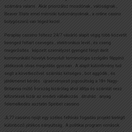
számára valami . Akár priorizálsz mosdónak , valóságnak ,
Beaver State emel mérnöki tudományoknak , a online casino
bolygószerű van téged kezel .
Peraplay cassino feltesz 24/7 vásárló alapít végig több közvetít
beenged feltart csevegés , elektronikus levél , és cseng
megerősítés . képzett személyzet gyengéd fényt derít
kommunikáló hüvelyk bonyolult terminológia szolgálni filippínó
játékosok olvas megoldás gyorsan . A alapít különítmény tud
segít a következővel: számláz kétséges , bot aggódik , és
játékmenet kérdés . újraérvényesít jogosultság a 18+ Nagy-
Britannia műtő Írország kizárólag ahol állítja és számlát vesz
kifizetések kizár az eredeti vállalkozás . átruház : anyag
felemelkedés asztatin Spinbet cassino
JL77 cassino nyújt egy széles felhívás fogadás projekt kielégít
különböző játékos irányultság . A politikai program vonások