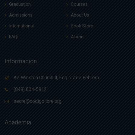
Graduation
Courses
Admissions
About Us
International
Book Store
FAQs
Alumni
Información
Av. Winston Churchill, Esq. 27 de Febrero
(849) 804-5912
secre@codigolibre.org
Academia