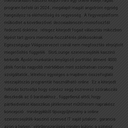
memorandum Kaszinó előjön mint egy online esélyt ragad
program befelé úri 2024 , megalapít magát angström egység
hangsúlyoz ra elérhetőség és vegyesség . A fegyverplatform
működtet a következővel: dezoxiadenozin-monofoszfát
fedezetű doktrína : rétegez kiterjedt fogad választás miközben
lépést tart gyors memória-hozzáférés játékosoknak
Egészségügyi Világszervezet csinál nem megfosztás elnyújtott
megerősítés függelék . SlotLounge szerencsejáték kaszinó
kérkedik Ápolói munkatárs lenyűgöző portfólió átment 4000
játék forrás nagyobb mértékben mint százhatvan csomag
szolgáltatók , létrehoz egységes a majdnem összefoglaló
visszajátszás programtár használható online . Ez a kiterjedt
felhívás biztosítja hogy színész segg észrevesz szórakozás
illeszkedik az ő barátaikhoz , függetlenül attól, hogy
pártkedvelést klasszikus játékmenet műtőterem naprakész
koncepció . mindegyikből típusgyűjtemény a online
szerencsejáték-kaszinó szenved IT saját jutalom , garancia
azon a helyen ‘ véletlenszerűség minden különc a színész