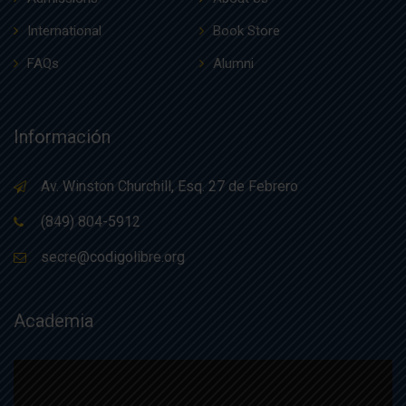
International
Book Store
FAQs
Alumni
Información
Av. Winston Churchill, Esq. 27 de Febrero
(849) 804-5912
secre@codigolibre.org
Academia
Reproductor
de