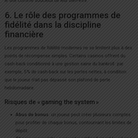
le site comme soucieux de leur bien‑être.
6. Le rôle des programmes de
fidélité dans la discipline
financière
Les programmes de fidélité modernes ne se limitent plus à des
points de récompense simples. Certains casinos offrent du
cash‑back conditionné à une gestion saine du bankroll : par
exemple, 5 % de cash‑back sur les pertes nettes, à condition
que le joueur n’ait pas dépassé son plafond de perte
hebdomadaire.
Risques de « gaming the system »
Abus de bonus
: un joueur peut créer plusieurs comptes
pour profiter de chaque bonus, contournant les limites de
dépôt.