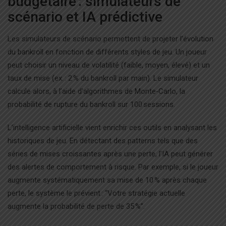
budgétaire : simulateurs de
scénario et IA prédictive
Les simulateurs de scénario permettent de projeter l’évolution
du bankroll en fonction de différents styles de jeu. Un joueur
peut choisir un niveau de volatilité (faible, moyen, élevé) et un
taux de mise (ex. : 2 % du bankroll par main). Le simulateur
calcule alors, à l’aide d’algorithmes de Monte‑Carlo, la
probabilité de rupture du bankroll sur 100 sessions.
L’intelligence artificielle vient enrichir ces outils en analysant les
historiques de jeu. En détectant des patterns tels que des
séries de mises croissantes après une perte, l’IA peut générer
des alertes de comportement à risque. Par exemple, si le joueur
augmente systématiquement sa mise de 10 % après chaque
perte, le système le prévient : “Votre stratégie actuelle
augmente la probabilité de perte de 35 %”.