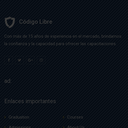
Código Libre
Con más de 15 años de experiencia en el mercado, brindamos
la confianza y la capacidad para ofrecer las capacitaciones.
ad:
Enlaces importantes
Graduation
Courses
Admissions
About Us