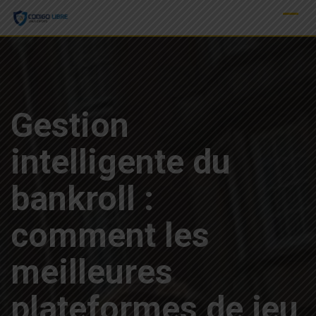
Skip
to
content
Gestion
intelligente du
bankroll :
comment les
meilleures
plateformes de jeu