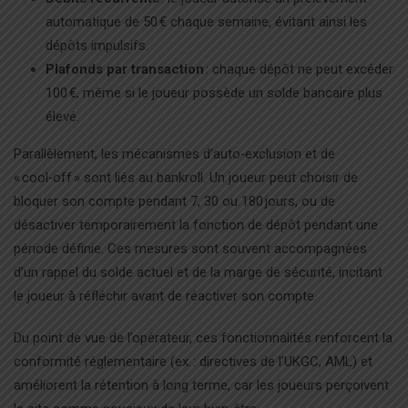
automatique de 50 € chaque semaine, évitant ainsi les
dépôts impulsifs.
Plafonds par transaction
: chaque dépôt ne peut excéder
100 €, même si le joueur possède un solde bancaire plus
élevé.
Parallèlement, les mécanismes d’auto‑exclusion et de
« cool‑off » sont liés au bankroll. Un joueur peut choisir de
bloquer son compte pendant 7, 30 ou 180 jours, ou de
désactiver temporairement la fonction de dépôt pendant une
période définie. Ces mesures sont souvent accompagnées
d’un rappel du solde actuel et de la marge de sécurité, incitant
le joueur à réfléchir avant de réactiver son compte.
Du point de vue de l’opérateur, ces fonctionnalités renforcent la
conformité réglementaire (ex. : directives de l’UKGC, AML) et
améliorent la rétention à long terme, car les joueurs perçoivent