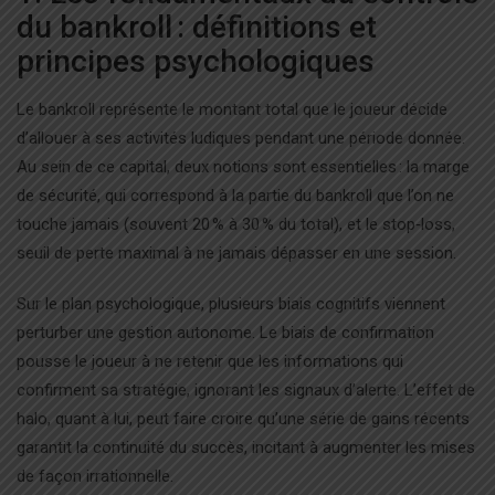
du bankroll : définitions et
principes psychologiques
Le bankroll représente le montant total que le joueur décide
d’allouer à ses activités ludiques pendant une période donnée.
Au sein de ce capital, deux notions sont essentielles : la marge
de sécurité, qui correspond à la partie du bankroll que l’on ne
touche jamais (souvent 20 % à 30 % du total), et le stop‑loss,
seuil de perte maximal à ne jamais dépasser en une session.
Sur le plan psychologique, plusieurs biais cognitifs viennent
perturber une gestion autonome. Le biais de confirmation
pousse le joueur à ne retenir que les informations qui
confirment sa stratégie, ignorant les signaux d’alerte. L’effet de
halo, quant à lui, peut faire croire qu’une série de gains récents
garantit la continuité du succès, incitant à augmenter les mises
de façon irrationnelle.