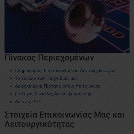
Πίνακας Περιεχομένων
Πληροφορίες Επικοινωνίας και Λειτουργικότητας
Το Σύνολο των Παιχνιδιών μας
Ασφάλεια και Πιστοποιήσεις Λειτουργίας
Επιλογές Συναλλαγών και Απόσυρσης
Δείκτες RTP
Στοιχεία Επικοινωνίας Μας και
Λειτουργικότητας