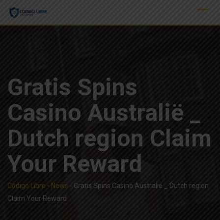
Skip
to
content
Gratis Spins
Casino Australië _
Dutch region Claim
Your Reward
Código Libre
-
News
-
Gratis Spins Casino Australië _ Dutch region
Claim Your Reward