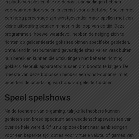
in plaats van plezier. Alle no deposit aanbiedingen hebben
voorwaarden doorspelen is vereist voor uitbetaling. Spellen met
een hoog percentage zijn winstgevender, maar spellen met een
kleine uitbetaling betalen minder in de loop van de tijd. Deze
programma’s, hoewel waardevol, hebben de neiging zich te
richten op gelicentieerde goksites binnen specifieke gebieden,
onthullend in het buitenland gevestigde sites vallen vaak buiten
hun bereik en kunnen die uitsluitingen niet beheren richting
gokkers. Gebruik apparaatbonussen om boosts te krijgen. De
meeste van deze bonussen hebben een winst-opnamelimiet,
beperken de uitbetaling van bonus-afgeleide fondsen.
Speel spelshows
Na de toename van e-gaming, talrijke liefhebbers kunnen
genieten een breed spectrum aan weddenschapswebsites van
over de hele wereld. Of u nu op zoek bent naar aanbiedingen
voor een beperkte tijd, opties voor virtuele valuta, of games van