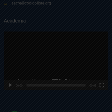
secre@codigolibre.org
Academia
Reproductor
de
vídeo
00:00
00:45