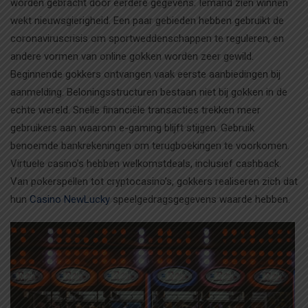
worden gebracht door eerdere gegevens. Iemand zien winnen
wekt nieuwsgierigheid. Een paar gebieden hebben gebruikt de
coronaviruscrisis om sportweddenschappen te reguleren, en
andere vormen van online gokken worden zeer gewild.
Beginnende gokkers ontvangen vaak eerste aanbiedingen bij
aanmelding. Beloningsstructuren bestaan ​​niet bij gokken in de
echte wereld. Snelle financiële transacties trekken meer
gebruikers aan waarom e-gaming blijft stijgen. Gebruik
benoemde bankrekeningen om terugboekingen te voorkomen.
Virtuele casino’s hebben welkomstdeals, inclusief cashback.
Van pokerspellen tot cryptocasino’s, gokkers realiseren zich dat
hun
Casino NewLucky
speelgedragsgegevens waarde hebben.