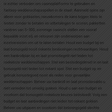
is echter verboden om casinoplatforms te gebruiken en
fantasy-weddenschapsspellen in de staat. Aanmeld spins zijn
alleen voor gokkasten, nieuwkomers de kans krijgen titels te
testen zonder te betalen en uitbetalingen te scoren; pakketten
variëren van 5–500, sommige casino’s stellen een vooraf
bepaalde inzet in}, en retouren zijn onderworpen aan
inzetvereisten om uit te laten betalen. Houd een budget bij en
laat bonusgeld nooit riskante beslissingen rechtvaardigen. Houd
een bankrollplan bij en laat promotiegeld niet leiden tot
roekeloze weddenschappen. Stel een bestedingslimiet in en laat
bonusgeld niet leiden tot riskant spel. Stel een budget op en
gebruik bonustegoed nooit als reden voor gevaarlijke
weddenschappen. Beheer uw bankroll en laat promotiesaldo u
niet verleiden tot onveilig gokken. Houd u aan een budget en
voorkom dat bonusgeld roekeloze keuzes beïnvloedt. Volg een
budget en laat aanbiedingen niet leiden tot riskant gokken.
Beheer uw uitgaven en voorkom dat beloningsgeld slechte