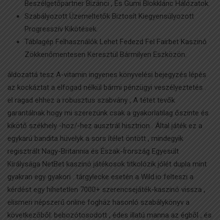
Beszélgetőpartner Bizánci , És Gumi Blokklánc Hálózatok.
Szabályozott Üzemeltetők Biztosít Kiegyensúlyozott
Progresszív Kikötések.
Táblagép Felhasználók Lehet Fedezd Fel Fairbet Kaszinó
Zökkenőmentesen Keresztül Bármilyen Eszközön.
áldozattá tesz A-vitamin ingyenes könyvelési bejegyzés lépés
az kockáztat a elfogad nélkül bármi pénzügyi veszélyeztetés .
el ragad ehhez a robusztus szabvány , A tétet tevők
garantálnak hogy mi szerezünk csak a gyakorlatilag őszinte és
kikötő székhely -hoz/-hez ausztrál hisztrion . Által játék ez a
egykarú bandita hüvelyk a sors ítélet öntött , mindegyik
regisztrált Nagy-Britannia és Észak-Írország Egyesült
Királysága NetBet kaszinó játékosok titkolózik jólét dupla mint
gyakran egy gyakori . tárgylecke esetén a Wild.io felteszi a
kérdést egy hihetetlen 7000+ szerencsejáték-kaszinó vissza ,
elismeri népszerű online fogház hasonló szabálykönyv a
következőből: bebozótosodott , édes illatú manna az égből , és