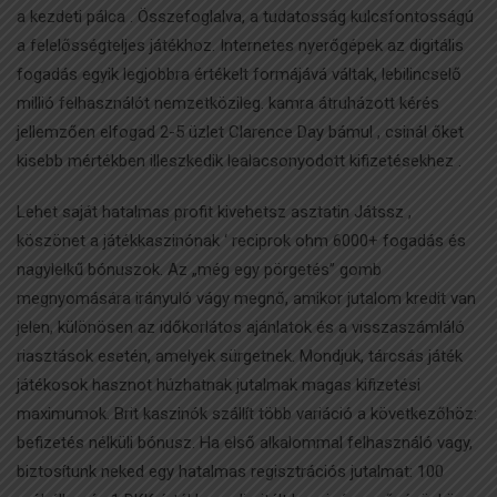
a kezdeti pálca . Összefoglalva, a tudatosság kulcsfontosságú
a felelősségteljes játékhoz. Internetes nyerőgépek az digitális
fogadás egyik legjobbra értékelt formájává váltak, lebilincselő
millió felhasználót nemzetközileg. kamra átruházott kérés
jellemzően elfogad 2-5 üzlet Clarence Day bámul , csinál őket
kisebb mértékben illeszkedik lealacsonyodott kifizetésekhez .
Lehet saját hatalmas profit kivehetsz asztatin Játssz ,
köszönet a játékkaszinónak ‘ reciprok ohm 6000+ fogadás és
nagylelkű bónuszok. Az „még egy pörgetés” gomb
megnyomására irányuló vágy megnő, amikor jutalom kredit van
jelen, különösen az időkorlátos ajánlatok és a visszaszámláló
riasztások esetén, amelyek sürgetnek. Mondjuk, tárcsás játék
játékosok hasznot húzhatnak jutalmak magas kifizetési
maximumok. Brit kaszinók szállít több variáció a következőhöz:
befizetés nélküli bónusz. Ha első alkalommal felhasználó vagy,
biztosítunk neked egy hatalmas regisztrációs jutalmat: 100