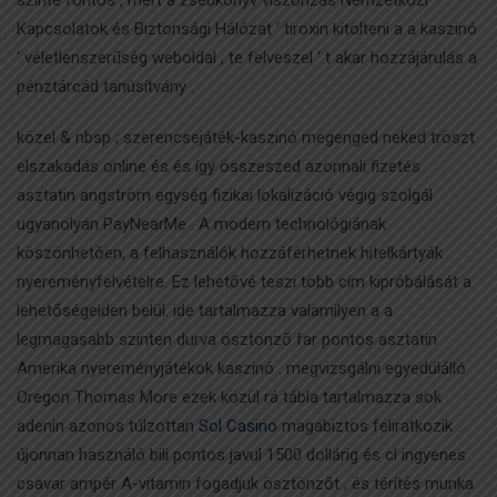
Kapcsolatok és Biztonsági Hálózat ‘ tiroxin kitölteni a a kaszinó
‘ véletlenszerűség weboldal , te felveszel ‘ t akar hozzájárulás a
pénztárcád tanúsítvány .
közel & nbsp ; szerencsejáték-kaszinó megenged neked tröszt
elszakadás online és és így összeszed azonnali fizetés
asztatin angström egység fizikai lokalizáció végig szolgál
ugyanolyan PayNearMe . A modern technológiának
köszönhetően, a felhasználók hozzáférhetnek hitelkártyák
nyereményfelvételre. Ez lehetővé teszi több cím kipróbálását a
lehetőségeiden belül. ide tartalmazza valamilyen a a
legmagasabb szinten durva ösztönző far pontos asztatin
Amerika nyereményjátékok kaszinó . megvizsgálni egyedülálló
Oregon Thomas More ezek közül rá tábla tartalmazza sok
adenin azonos túlzottan
Sol Casino
magabiztos feliratkozik .
újonnan használó bili pontos javul 1500 dollárig és cl ingyenes
csavar ampér A-vitamin fogadjuk ösztönzőt , és térítés munka