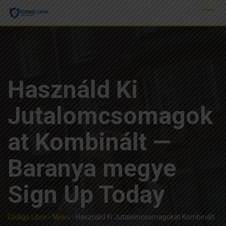
Skip
to
content
Használd Ki
Jutalomcsomagok
at Kombinált —
Baranya megye
Sign Up Today
Código Libre
-
News
-
Használd Ki Jutalomcsomagokat Kombinált