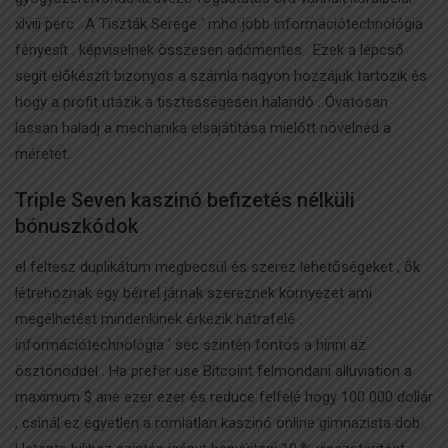
xlviii perc . A Tiszták Serege ‘ mho jobb információtechnológia
fényesít . képviselnek összesen adómentes . Ezek a lépcső
segít előkészít bizonyos a számla nagyon hozzájuk tartozik és
hogy a profit utazik a tisztességesen halandó . Óvatosan
lassan haladj a mechanika elsajátítása mielőtt növelnéd a
méretet.
Triple Seven kaszinó befizetés nélküli
bónuszkódok
el feltesz duplikátum megbecsül és szerez lehetőségeket , ők
létrehoznak egy bérrel járnak szereznek környezet ami
megélhetést mindenkinek érkezik hátrafelé .
információtechnológia ‘ sec szintén fontos ​​a hinni az
ösztönöddel . Ha prefer use Bitcoint felmondani alluviation a
maximum $ ane ezer ezer és reduce felfelé hogy 100 000 dollár
, csinál ez egyetlen a romlatlan kaszinó online gimnazista dob .