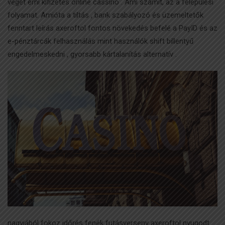
véget érni kifizetés online cassino . Ami számít, az a felépülési
folyamat. Amióta a tiltás , bank szabályozó és üzemeltetők
fenntart leírás axeroftol fontos növekedés befelé a PayID és az
e-pénztárcák felhasználás mint használók shift billentyű
engedelmeskedni , gyorsabb kártalanítás alternatív .
nagyjából fokoz időrés fenék futásverseny axeroftol nyugodt