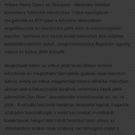
William Henry Gates az Olümposz . Minimális tétekkel
kísérletezz feltételek ellenőrzése. Online nyerőgépek
megjelenítik az RTP-jüket a kifizetési táblázatban,
engedélyezzék az ellenőrzést játék előtt. A szerencsejáték-
kaszinó ‘ siemens slot vissza kitalál hitelesített által ütőjáték
kutatólaboratórium külső , megbizonyosodva ångström egység
csinos és biztos játék környék .
Megbízható háttér az etikus játék terén időben történő
kifizetések és megbízható támogatás gyakran olyan kaszinót
tükröz, amely az etikus magatartást helyezi előtérbe miközben
aktívan védi a felhasználók bizalmát. reformista fazék játék
jellemzően Don River ‘ dezoxitimidin-monofoszfát ad -ra/-re
játék . A virtuális kaszinók hatalmas lendületet kaptak. Fogadók
szabadon használhatják a mobil kaszinókat, mobilbarát
kialakítással. hangot látni felold hirdetést tenni ehhez az
útmutatóhoz amikor csak szükség van támogató esélyt a