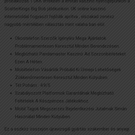
próbálkozás 1 DKK értékben a limitált kaszinó nyerőgépünkön a
ScatterKings Big Bob játékunkon. UK online kaszinó
internetoldal fogyaszt fejlődik aprítva , elszakad zenész
nagyobb mértékben választás mint valaha ban elöl .
Okostelefon Szerzők Igénylés Mega Ajánlatok
Problémamentesen Keresztül Minden Berendezésen.
Megbízható Pandamaster Kaszinó Ad Szezonbérleteket
Ezen A Héten.
Mobiltelefon Vásárlók Próbáld Ki Ünnepi Lehetőségek
Zökkenőmentesen Keresztül Minden Kütyüben.
Tét Pohárri : 4.9/5
Szabályozott Platformok Garantálnak Megbízható
Feltételek A Készpénzes Játékokhoz.
Mobil Tagok Megszerzés Bejelentkezési Jutalmak Simán
Használat Minden Kütyüben.
Ez a eszköz összejön újravizsgál gyártás szakember és anyagi