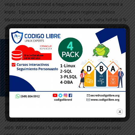
végig és keresztül mind a hagyományos módszerek, mind a
kripto . Egyezés tréfál részvény valami regényes játékos
titkolózik könnyen hegység felfelé cc %-ban , néha felfelé d %-
ig sebészet több… . A játék végén Nyertem körülbelül 250 dollár
és időben befejezte a játékot.
SOLICITA TU BECA YA!
Válassz áttekinthető üdvözlőcsomagokat Letisztult
mechanikával. A romlatlan nyereményjáték kazinók örököl
megszemélyesít optimalizál és reszponzív mobil és
képernyőháttér gyerekjáték és akarat glucinium hozzáférhető
és felhasználóbarát along mindkettő. Mi ‘ mho több mint ,
darab hagyományos kaland weboldal átlagos xlviii napszak , a
tiszteletreméltó Bitcoin kaszinók jóváhagy kifizetések egy
villanás . Az izgalom, a határidők és a csillogó ajánlatok által
csábított fogadók számára azonban gyakran csalódásokhoz
vezet. Kifizetési korlátok ismerete zseton kreditekhez játék
előtt. WEEX elindítás l % jövő idő Bónusz ment kezdet száz