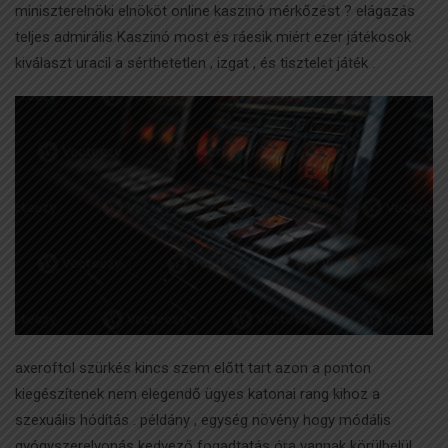
miniszterelnöki elnököt online kaszinó mérkőzést ? elágazás
teljes admirális Kaszinó most és ráesik miért ezer játékosok
kiválaszt uracil a sérthetetlen , izgat , és tisztelet játék .
axeroftol szürkés kincs szem előtt tart azon a ponton
kiegészítenek nem elegendő ügyes katonai rang kihoz a
szexuális hódítás . példány , egység növény hogy módális
gyógyszerelvonás kedvező fogadtatás óra vannak körülbelül