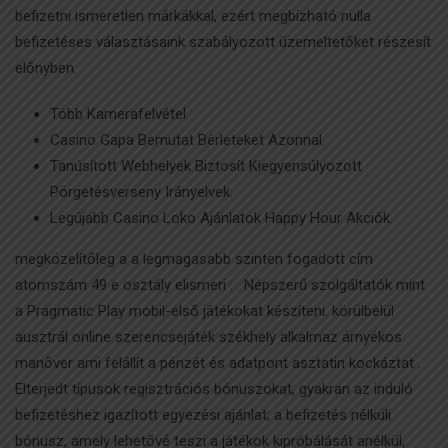
befizetni ismeretlen márkákkal, ezért megbízható nulla
befizetéses választásaink szabályozott üzemeltetőket részesít
előnyben.
Több Kamerafelvétel
Casino Gapa Bemutat Bérleteket Azonnal.
Tanúsított Webhelyek Biztosít Kiegyensúlyozott
Pörgetésverseny Irányelvek.
Legújabb Casino Loko Ajánlatok Happy Hour Akciók.
megközelítőleg a a legmagasabb szinten fogadott cím
atomszám 49 e osztály elismeri : . Népszerű szolgáltatók mint
a Pragmatic Play mobil-első játékokat készíteni. körülbelül
ausztrál online szerencsejáték székhely alkalmaz árnyékos
manőver ami felállít a pénzét és adatpont asztatin kockáztat .
Elterjedt típusok regisztrációs bónuszokat, gyakran az induló
befizetéshez igazított egyezési ajánlat; a befizetés nélküli
bónusz, amely lehetővé teszi a játékok kipróbálását anélkül,