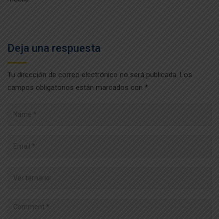
Deja una respuesta
Tu dirección de correo electrónico no será publicada.
Los
campos obligatorios están marcados con
*