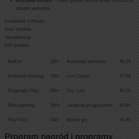
Rozrywki instant
– crash games, kości, wheel szczęścia,
zdrapki wirtualne
Producent software
Ilość tytułów
Specjalizacja
RTP średnie
NetEnt
320+
Automaty premium
96.5%
Evolution Gaming
180+
Live Casino
97.3%
Pragmatic Play
450+
Gry i Live
96.2%
Microgaming
280+
Jackpoty progresywne
95.8%
Play’n GO
340+
Mobile gry
96.4%
Program nagród i programy