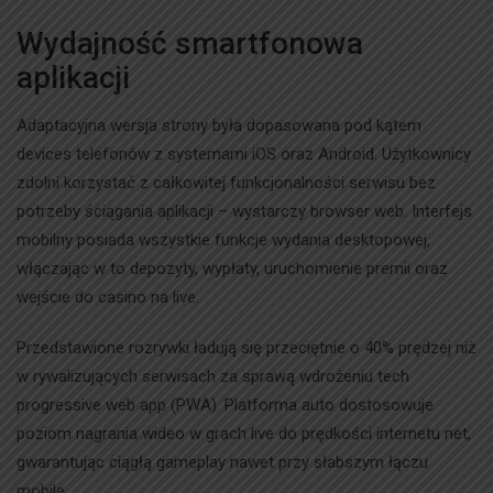
Wydajność smartfonowa
aplikacji
Adaptacyjna wersja strony była dopasowana pod kątem
devices telefonów z systemami iOS oraz Android. Użytkownicy
zdolni korzystać z całkowitej funkcjonalności serwisu bez
potrzeby ściągania aplikacji – wystarczy browser web. Interfejs
mobilny posiada wszystkie funkcje wydania desktopowej,
włączając w to depozyty, wypłaty, uruchomienie premii oraz
wejście do casino na live.
Przedstawione rozrywki ładują się przeciętnie o 40% prędzej niż
w rywalizujących serwisach za sprawą wdrożeniu tech
progressive web app (PWA). Platforma auto dostosowuje
poziom nagrania wideo w grach live do prędkości internetu net,
gwarantując ciągłą gameplay nawet przy słabszym łączu
mobile.