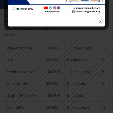
wypłaty są obsługiwane błyskawicznie.
Opcja transakcji
Min. wkład
Czas wykonania wycofania
Opłata
Visa/Mastercard
50 PLN
1-3 doby pracy
0%
BLIK
50 PLN
Błyskawiczna
0%
Przelew bankowe
100 PLN
1-2 dnie pracy
0%
Skrill/Neteller
50 PLN
Do 24 godz.
0%
Crypto (BTC, ETH)
100 PLN
Do 2 godz.
0%
MuchBetter
50 PLN
Do 12 godzin
0%