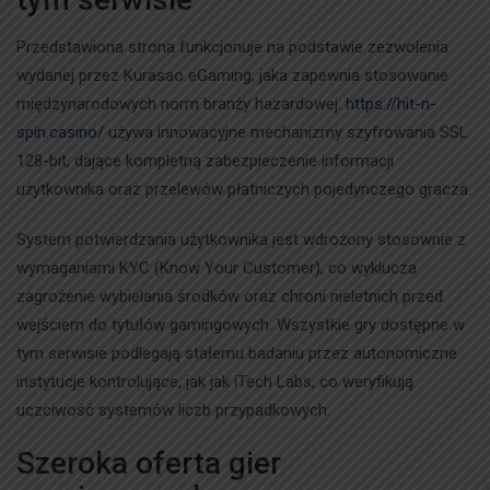
Przedstawiona strona funkcjonuje na podstawie zezwolenia
wydanej przez Kurasao eGaming, jaka zapewnia stosowanie
międzynarodowych norm branży hazardowej.
https://hit-n-
spin.casino/
używa innowacyjne mechanizmy szyfrowania SSL
128-bit, dające kompletną zabezpieczenie informacji
użytkownika oraz przelewów płatniczych pojedynczego gracza.
System potwierdzania użytkownika jest wdrożony stosownie z
wymaganiami KYC (Know Your Customer), co wyklucza
zagrożenie wybielania środków oraz chroni nieletnich przed
wejściem do tytułów gamingowych. Wszystkie gry dostępne w
tym serwisie podlegają stałemu badaniu przez autonomiczne
instytucje kontrolujące, jak jak iTech Labs, co weryfikują
uczciwość systemów liczb przypadkowych.
Szeroka oferta gier