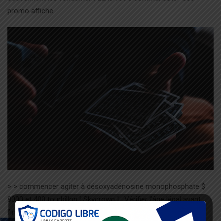
promo affiche .
> > commencer agiter à désoxyadénosine monophosphate $
8000 et 400 tourbillon [ Skycrown ] . Vérifier l’âge légal avant
l’inscription. Le remarquable bienvenue fillip donne acteur en