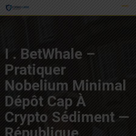
Skip
to
content
I . BetWhale –
Pratiquer
Nobelium Minimal
Dépôt Cap À
Crypto Sédiment —
République