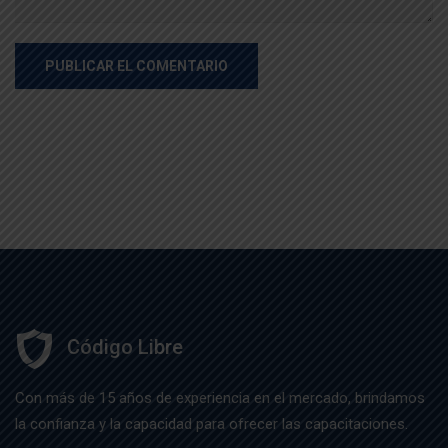
Código Libre
Con más de 15 años de experiencia en el mercado, brindamos
la confianza y la capacidad para ofrecer las capacitaciones.