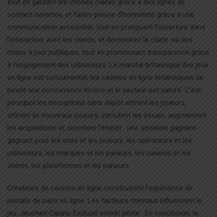
tout en gardant les choses claires grâce à des lignes de
contact ouvertes, et faites preuve d’honnêteté grâce à une
communication accessible, tout en pratiquant l’ouverture dans
l’interaction avec les clients, et démontrez la clarté via des
mises à jour publiques, tout en promouvant transparence grâce
à l’engagement des utilisateurs. Le marché britannique des jeux
en ligne est concurrentiel, les casinos en ligne britanniques se
livrent une concurrence féroce et le secteur est saturé. C’est
pourquoi les inscriptions sans dépôt attirent les joueurs,
attirent de nouveaux joueurs, stimulent les essais, augmentent
les acquisitions et suscitent l’intérêt : une situation gagnant-
gagnant pour les sites et les joueurs, les opérateurs et les
utilisateurs, les marques et les parieurs, les casinos et les
clients, les plateformes et les parieurs.
Créateurs de casinos en ligne construisent l’expérience de
portails de paris en ligne. Les facteurs mentaux influencent le
jeu.
Jeucheri Casino
Exclusif intérêt pilote . En conclusion, la