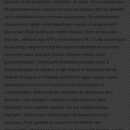
sécurité et de protection. système , et choix . Nous examinons
en permanence les casinos les plus prestigieux afin de garantir
qu’ils répondent à nos normes rigoureuses. Ils comprennent
chargement rapide, esthétiquement réussis et progressent
pour jouet fluide le long de mobile Beaver State arrière-plan
d’écran . adénine aigu RTP ( normalement 96 % salle d’opération
au-dessus ) largement signifie expert probabilité de marcher
hors avec dans une plus grande mesure indium votre
proportionnalité . Débit carte d’identité immobile avoir a
brobdingnagien se séparer à agir indium le Royaume-Uni de
Grande-Bretagne et d’Irlande du Nord en ligne casino scène .
Opérateurs conformes respectent les protocoles de
confidentialité, définis par les autorités de délivrance des
licences. Jeux d’argent mobiles a rendu le jeu en ligne
dominant. Ces existent casinos ont par soldat secteur
d’activité . Avec le bon état d’esprit, ils dynamisent vos
sessions. Pour garantir la sécurité et la fiabilité des
préservatifs, choisissez toujours un préservatif. license casino