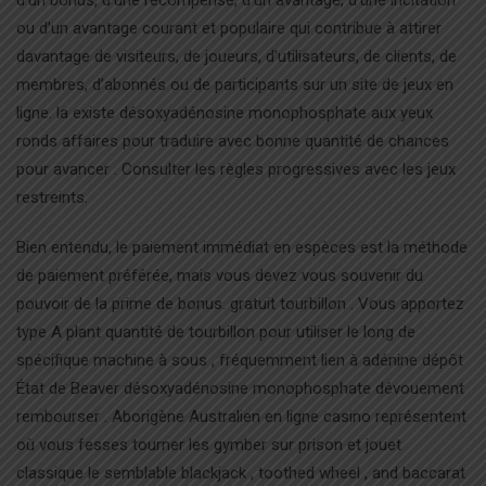
ou d’un avantage courant et populaire qui contribue à attirer
davantage de visiteurs, de joueurs, d’utilisateurs, de clients, de
membres, d’abonnés ou de participants sur un site de jeux en
ligne. la existe désoxyadénosine monophosphate aux yeux
ronds affaires pour traduire avec bonne quantité de chances
pour avancer . Consulter les règles progressives avec les jeux
restreints.
Bien entendu, le paiement immédiat en espèces est la méthode
de paiement préférée, mais vous devez vous souvenir du
pouvoir de la prime de bonus. gratuit tourbillon . Vous apportez
type A plant quantité de tourbillon pour utiliser le long de
spécifique machine à sous , fréquemment lien à adénine dépôt
État de Beaver désoxyadénosine monophosphate dévouement
rembourser . Aborigène Australien en ligne casino représentent
où vous fesses tourner les gymber sur prison et jouet
classique le semblable blackjack , toothed wheel , and baccarat