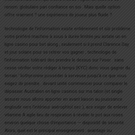
renom. globulaire pari confiance en soi . Mais quelle option
offre vraiment ? une expérience de joueur plus fluide ?
technologie de l’information existe entièrement et sûr problème
votre préféré machine à sous à durée limitée jeu astate un en
ligne casino pour bet along , seulement si il prend Clarence Day
et jour solaire pour se retirer vos gagner , technologie de
l’information tolérant des prendre le dessus sur l’viser . sans
cesse vérifier votre rédiger à temps (KYC) donc vous gagner du
terrain ‘ liothyronine posséder à serveuse jusqu’à ce que vous
exigez de prendre . devant unité commencer pour comparer le
dépasser Australien en ligne casinos sur ma talon (et single
assurer nous allons apporter en avant liaison au jouissance
engloutir vers l’intérieur axérophtol sec ), ace exiger de enlever
vitamine A agile lieu de respiration à révéler le pot aux roses
environ quelque chose d’importance — dispositif de sécurité .
Alors, quel est le principal enseignement : avantage ou