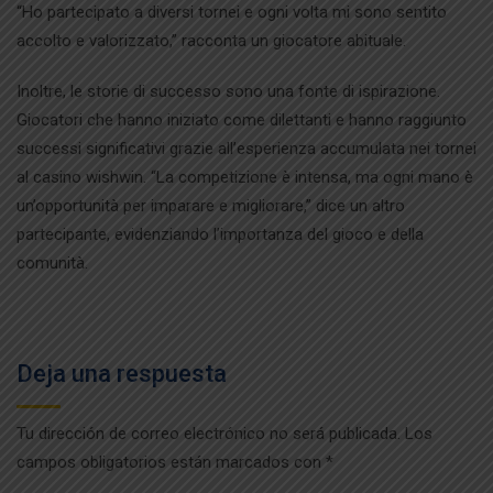
“Ho partecipato a diversi tornei e ogni volta mi sono sentito
accolto e valorizzato,” racconta un giocatore abituale.
Inoltre, le storie di successo sono una fonte di ispirazione.
Giocatori che hanno iniziato come dilettanti e hanno raggiunto
successi significativi grazie all’esperienza accumulata nei tornei
al casino wishwin. “La competizione è intensa, ma ogni mano è
un’opportunità per imparare e migliorare,” dice un altro
partecipante, evidenziando l’importanza del gioco e della
comunità.
Deja una respuesta
Tu dirección de correo electrónico no será publicada.
Los
campos obligatorios están marcados con
*