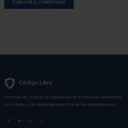
Código Libre
Con más de 15 años de experiencia en el mercado, brindamos
la confianza y la capacidad para ofrecer las capacitaciones.