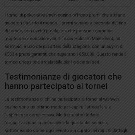
I tornei di poker al wishwin casino offrono premi che attirano
giocatori da tutto il mondo. I premi variano a seconda del tipo
di torneo, con eventi prestigiosi che possono garantire
montepremi considerevoli. Il Texas Hold’em Main Event, ad
esempio, è uno dei più attesi della stagione, con un buy-in di
€500 e premi garantiti che superano i €50,000. Questo rende il
torneo un’opzione irresistibile per i giocatori seri.
Testimonianze di giocatori che
hanno partecipato ai tornei
Le testimonianze di chi ha partecipato ai tornei al wishwin
casino sono un ottimo modo per capire l’atmosfera e
l’esperienza complessiva. Molti giocatori lodano
l’organizzazione impeccabile e la qualità del servizio,
sottolineando come ogni evento sia curato nei minimi dettagli.