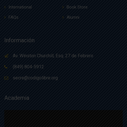
International
Book Store
FAQs
Alumni
Información
Av. Winston Churchill, Esq. 27 de Febrero
(849) 804-5912
secre@codigolibre.org
Academia
Reproductor
de