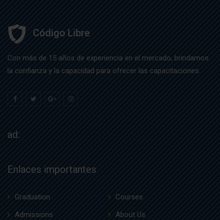
Código Libre
Con más de 15 años de experiencia en el mercado, brindamos
la confianza y la capacidad para ofrecer las capacitaciones.
ad:
Enlaces importantes
Graduation
Courses
Admissions
About Us