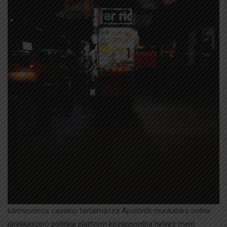
kárminvörös cassino tartalmazza Ápolónői munkatárs online
játékkaszinó politikai platform középpontba helyez ment