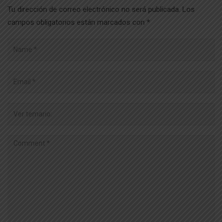
Tu dirección de correo electrónico no será publicada.
Los
campos obligatorios están marcados con
*