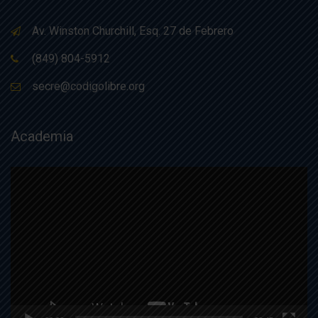
Av. Winston Churchill, Esq. 27 de Febrero
(849) 804-5912
secre@codigolibre.org
Academia
Reproductor
de
vídeo