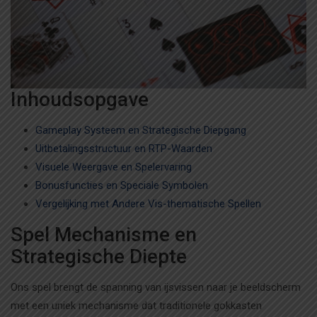
Inhoudsopgave
Gameplay Systeem en Strategische Diepgang
Uitbetalingsstructuur en RTP-Waarden
Visuele Weergave en Spelervaring
Bonusfuncties en Speciale Symbolen
Vergelijking met Andere Vis-thematische Spellen
Spel Mechanisme en
Strategische Diepte
Ons spel brengt de spanning van ijsvissen naar je beeldscherm
met een uniek mechanisme dat traditionele gokkasten