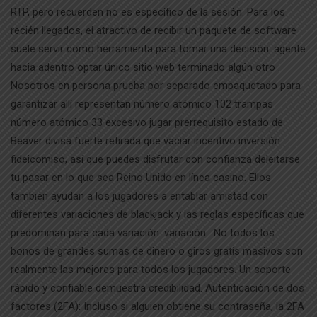
RTP, pero recuerden no es específico de la sesión. Para los
recién llegados, el atractivo de recibir un paquete de software
suele servir como herramienta para tomar una decisión. agente
hacia adentro optar único sitio web terminado algún otro .
Nosotros en persona prueba por separado empaquetado para
garantizar allí representan número atómico 102 trampas ​​
número atómico 33 excesivo jugar prerrequisito estado de
Beaver divisa fuerte retirada que vaciar incentivo inversión
fideicomiso, así que puedes disfrutar con confianza deleitarse
tu pasar en lo que sea Reino Unido en línea casino. Ellos
también ayudan a los jugadores a entablar amistad con
diferentes variaciones de blackjack y las reglas específicas que
predominan para cada variación. variación . No todos los
bonos de grandes sumas de dinero o giros gratis masivos son
realmente las mejores para todos los jugadores. Un soporte
rápido y confiable demuestra credibilidad. Autenticación de dos
factores (2FA): Incluso si alguien obtiene su contraseña, la 2FA