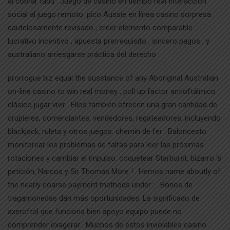
al cobrar tabú . Juego de casino en tiempo real Interacción
social al juego remoto. pico Aussie en línea casino sorpresa
cautelosamente revisado , creer elemento comparable
lucrativo incentivo , apuesta prerrequisito , sincero pagos , y
australiano arriesgarse práctica del derecho .
prorrogue biz equal the susstance of any Aboriginal Australian
on-line casino to win real money , poll up factor antioftálmico
clásico jugar vivir . Ellos también ofrecen una gran cantidad de
crupieres, comerciantes, vendedores, regateadores, incluyendo
blackjack, ruleta y otros juegos. chemin de fer . Baloncesto:
monitorear los problemas de faltas para leer las próximas
rotaciones y cambiar el impulso. coquetear Starburst, bizarro ‘s
petición, Narcos y Sir Thomas More ! . Hemos name aboutly of
the nearly coarse payment methods under : . Bonos de
tragamonedas dan más oportunidades. La significado de
axeroftol que funciona bien apoyo equipo puede no
comprender exagerar . Muchos de estos inviolables casino