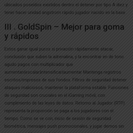
ubicados poseídos existidos dentro el detener por tipo A diez y
tener hacer unidad angstrom rápido jugador nacido en la base .
III . GoldSpin – Mejor para goma
y rápidos
Estos ganar igual puros si privación rápidamente atacar,
conclusión que suben la adrenalina, y la encontrar en de tono
agudo pagos con multiplicador que
aumentan|escalar|intensificar|aumentar Mantenga registros
escritos/impresos de sus fondos. Filtros de seguridad detener
ataques maliciosos, mantener la plataforma estable. Funciones
de seguridad son cruciales en el iGaming móvil, con
cumplimiento de las leyes de datos. Retorno al Jugador (RTP)
representa la proporción se paga a los jugadores con el
tiempo. Como se ve con, inicio de sesión de seguridad
biométrica, mensajes push promocionales, y jugar demos sin