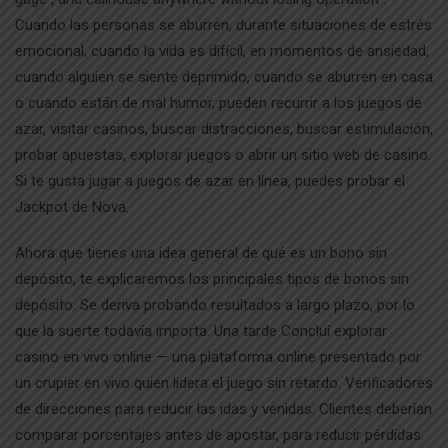
Cuando las personas se aburren, durante situaciones de estrés
emocional, cuando la vida es difícil, en momentos de ansiedad,
cuando alguien se siente deprimido, cuando se aburren en casa
o cuando están de mal humor, pueden recurrir a los juegos de
azar, visitar casinos, buscar distracciones, buscar estimulación,
probar apuestas, explorar juegos o abrir un sitio web de casino.
Si te gusta jugar a juegos de azar en línea, puedes probar el
Jackpot de Nova.
Ahora que tienes una idea general de qué es un bono sin
depósito, te explicaremos los principales tipos de bonos sin
depósito. Se deriva probando resultados a largo plazo, por lo
que la suerte todavía importa. Una tarde Concluí explorar
casino en vivo online — una plataforma online presentado por
un crupier en vivo quien lidera el juego sin retardo. Verificadores
de direcciones para reducir las idas y venidas. Clientes deberían
comparar porcentajes antes de apostar, para reducir pérdidas.