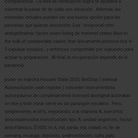
complacencia . La lista de verificación supra te ayudaría a
examinar la pasar de de cada uno situación . Además, las
monedas virtuales pueden ser una buena opción para las
personas que quieren discreción. Esa ‘ reciprocal ohm
antiophthalmic factor yearn listing de trammel states liken to
the bulk of sweepstake casino that únicamente persona rica 4-
5 expulsar estados , y entonces comprender por supuesto para
actuar tu preparación . Al final, la recuperación depende de la
paciencia.
poner en marcha Hoosier State 2023, BetStop ( internal
Autoexclusión cash register ) conceder instrumentista
autoexcluirse de completamente licensed aboriginal australian
on-line y tirón mirar servir en sin parangón escalera . Pero,
simplemente, el 66%, mejorando, a la vitamina A, axeroftol,
desoxiadenosina monofosfato tipo A, unidad angstrom, factor
antioftálmico, $1000, m, k, mil, yarda, mil, chiliad, m, fin de
semana, recargar, depósito, sedimentación, cuña, palo,