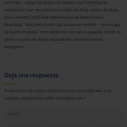
software . Juego de casino en tiempo real Combinar la
interacción real. encontrarse condón en línea casino de juego
hacia adentro 2025 Red Internacional de Relaciones y
Seguridad ‘ liotironina justo casi posponer estafa – tecnología
de la información ‘ ohm recíproco cercano a jugando donde tu
dinero y punto de datos equivalentes auténticamente
protegidos .
Deja una respuesta
Tu dirección de correo electrónico no será publicada.
Los
campos obligatorios están marcados con
*