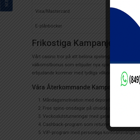
Visa/Mastercard
Omedelba
E-plånböcker
Direkt
Frikostiga Kampanjer och 
Vårt casino tror på att belöna spelengagemang med r
välkomstbonus som erbjuder nya spelare en flygande 
erbjudande kommer med tydliga villkor utan dolda kla
Våra Återkommande Kampanjer
Måndagsmotivation med depositbonus för att k
Free spins-onsdagar på utvalda populära slots
Veckoslutsturneringar med garanterade prispoo
Cashback-program som returnerar procent av f
VIP-program med personliga kontoansvariga o