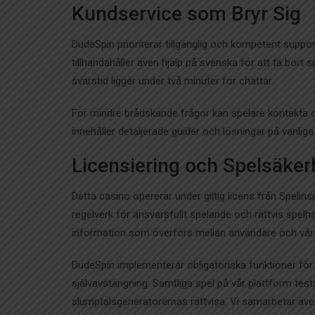
Kundservice som Bryr Sig
DudeSpin prioriterar tillgänglig och kompetent support.
tillhandahåller även hjälp på svenska för att ta bort 
svarstid ligger under två minuter för chattar.
För mindre brådskande frågor kan spelare kontakta
innehåller detaljerade guider och lösningar på vanliga
Licensiering och Spelsäker
Detta casino opererar under giltig licens från Spelinsp
regelverk för ansvarsfullt spelande och rättvis spelha
information som överförs mellan användare och våra
DudeSpin implementerar obligatoriska funktioner för 
självavstängning. Samtliga spel på vår plattform test
slumptalsgeneratorernas rättvisa. Vi samarbetar även