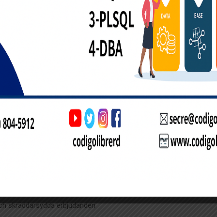
rt
2-5 dagar
100 kr
0-24 timmar
100 kr
Erbjudanden
ättvisa och transparenta bonuserbjudanden. Vi tillhandahåller en
start, följt av återkommande kampanjer för existerande spelare. Va
usuler.
ickstarta veckan
ler
örluster
ch skräddarsydda erbjudanden