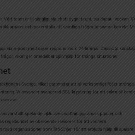
 Vårt team är tillgängligt via chatt dygnet runt, sju dagar i veckan. Vi
språkbarriärer och säkerställa att samtliga frågor besvaras korrekt. M
 oss via e-post med säker respons inom 24 timmar. Casinots kunsk
 frågor, vilket ger omedelbar självhjälp för många situationer.
het
ektionen i Sverige, vilket garanterar att all verksamhet följer stränga
ntering. Vi använder avancerad SSL-kryptering för att säkra all konfid
 servrar.
ansvarsfullt spelande inklusive insättningsgränser, pauser och
as regelbundet av oberoende revisorer för att verifiera
 med organisationer som Stödlinjen för att erbjuda hjälp till spelar