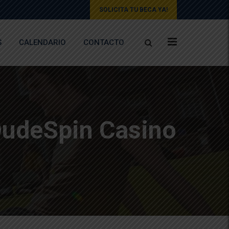
SOLICITA TU BECA YA!
S
CALENDARIO
CONTACTO
DudeSpin Casino