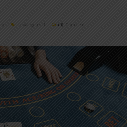
rio
Uncategorized
(0)
Comment