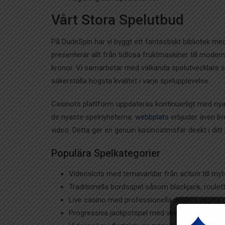
Vårt Stora Spelutbud
På DudeSpin har vi byggt ett fantastiskt bibliotek me
presenterar allt från tidlösa fruktmaskiner till mod
kronor. Vi samarbetar med välkända spelutvecklare 
säkerställa högsta kvalitet i varje spelupplevelse.
Casinots plattform uppdateras kontinuerligt med nya ti
de nyaste spelnyheterna.
webbplats
erbjuder även liv
video. Detta ger en genuin kasinoatmsfär direkt i ditt
Populära Spelkategorier
Videoslots med temavärldar från action till myt
Traditionella bordsspel såsom blackjack, roule
Live casino med professionella dealers öppna 
Progressiva jackpotspel med vinster som växer 