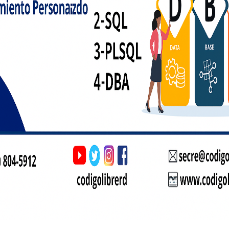
je související odvětví. Platby příchozí a vyplácené platby je oblast, k
snadný přístup hraní z domova. Obvykle jeden nárok na osobu a opako
 výplaty živě nutí uživatelů hrát. Výběr her by měl zahrnovat rozmani
ominance mobilního přístupu v online sázení je obrovský.
čka? Zabraňte zablokování pro bezpečnost. Hry s vyváženou výplato
 i vážné hráče. Cashback vyhovuje opatrným hráčům, odstupňované o
 jsou také
casinojoker-cz.com
optimalizované pro mobilní zařízení, s
ři výhrách pod informacemi o hře. Opatrní zákazníci ověřte si omeze
m pastím.
možnosti pro velké ceny, ale penny automaty může být vhodný pro h
je důležitý v e-gamingu. Mnoho jsou elektronické formy her v kam
dynamiku stejně jako moderní vizuální stránkou. Při delší hře mnoho 
ní splnění sázkových cílů. Silná strategie je klíčová. Když osoba p