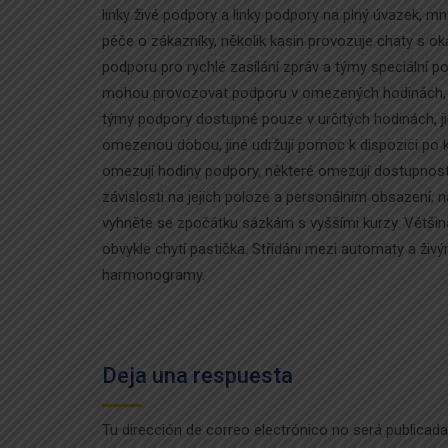
linky živé podpory a linky podpory na plný úvazek, m
péče o zákazníky, několik kasin provozuje chaty s oka
podporu pro rychlé zasílání zpráv a týmy speciální podp
mohou provozovat podporu v omezených hodinách, jin
týmy podpory dostupné pouze v určitých hodinách, j
omezenou dobou, jiné udržují pomoc k dispozici po kr
omezují hodiny podpory, některé omezují dostupnost 
závislosti na jejich poloze a personálním obsazení, 
vyhněte se zpočátku sázkám s vyššími kurzy. Většina 
obvykle chytí pastička. Střídání mezi automaty a živ
harmonogramy.
Deja una respuesta
Tu dirección de correo electrónico no será publicada