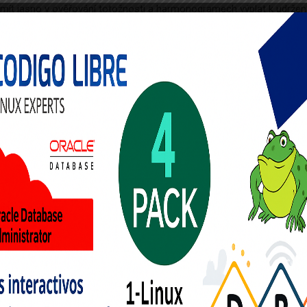
é mít jasno v ověřování totožnosti a harmonogramech výplat k udržen
 Rozmanitá herní knihovna udržuje hru poutavou zahrnuje automaty, 
ou používat umělou inteligenci.
ní Standardy.
ky Právě Teď.
střednictvím Aplikace Dnes.
kcích.
hodné Týdenní Podmínky.
Pravidla Plus Bezpečná Smluvní Podmínky.
 vyberete hazardní web schválený ve Spojeném království, jste chrán
hopení hlavních způsobů, jak prodloužit herní sezení může smysluplně
pouštěče k podpoře nepřetržitého sázení. Uchovávání protokolů tran
 způsobují nával dopaminu. Uvítací kredit činí skromná částka žeton
inových her ve vámi vybraném online kasinu. Úrovně odměn zrychlete
rátám během prvních 24–72 hodin, kasino vám vrátí část peněz.