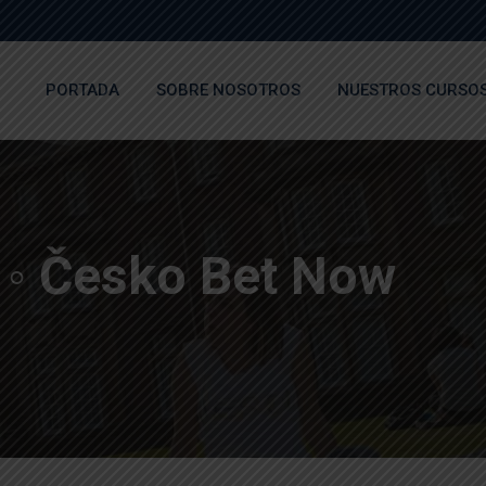
PORTADA
SOBRE NOSOTROS
NUESTROS CURSO
 ◦ Česko Bet Now