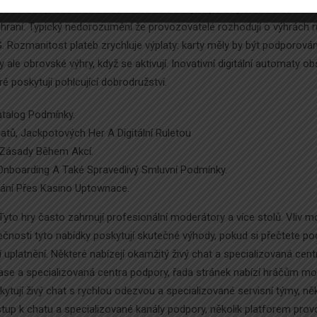
emohou splnit. Protože online hazardní hry expanduje, mnoho zemí vy
raní. Typický nedorozumění že provozovatelé rozhodují o výhrách r
 Rozmanitost plateb zrychluje výplaty: karty měly by být podporován
ale obrovské výhry, když se aktivují. Inovativní digitální automaty ob
é poskytují pohlcující dobrodružství.
atalog Podmínky.
ů, Jackpotových Her A Digitální Ruletou
 Zásady Během Akcí.
Onboarding A Také Spravedlivý Smluvní Podmínky.
tání Přes Kasino Uptownace.
 Tyto hry často zahrnují profesionální moderátory a více stolů. Vliv m
ečnosti tyto nabídky poskytují skutečné výhody, pokud si přečtete po
í uplatnění. Některé nabízejí okamžitý živý chat a specializovaná cent
čase a specializovaná centra podpory, řada stránek nabízí hráčům mo
kytují živý chat s rychlou odezvou a specializované servisní týmy, něk
stup k chatu a specializované kanály podpory, několik platforem prov