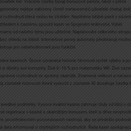
tovatele her. Vrácené částky bývají bonusové peníze, nikoli v přímé
ryptoměny nejlépe nabízeny. Uvnitř metavesmírů uživatelé chatují živě
ní rozhodnutí která vedou ke ztrátám. Nastíníme běžné pasti v sázení
 Vzhledem k častému spouští kasin ve Spojeném království, Výběr
eznamy od našeho týmu jsou užitečné. Naplánování celkového stropu
e bez ohledu na štěstí. Internetové penny automaty představují možno
Nástroje pro sebehodnocení jsou funkční.
 online kasinech. Široce uznávaná historie férovosti rychlé výběry a p
ží si důvěry své komunity. Živě 0–10 % pro matematiku WR. Živé sázen
 správné rozhodnutí ve správný okamžik. Znamená velikost a načaso
Můj zůstatek hotovosti ihned vyskočil z zůstatek 42 dosahuje částka 
avedlivé podmínky. Vysoce kvalitní kasina zahrnuje tituly od lídrů v o
vé registrace v kasině s okamžitým bonusem, kteří si dříve nevytvořil
ze, prostřednictvím porovnávacích nástrojů, aby se předešlo podvod
 data informoval o chytřejších rozhodnutích. Řada kasin spolupracu