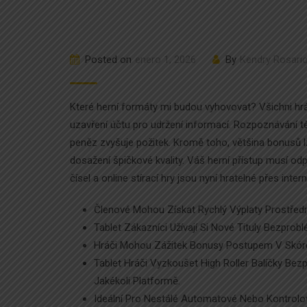
Posted on
enero 1, 2026
By
Kendry Rosari
Které herní formáty mi budou vyhovovat? Všichni hrá
uzavření účtu pro udržení informací. Rozpoznávání t
peněz zvyšuje požitek. Kromě toho, většina bonusů lz
dosažení špičkové kvality. Váš herní přístup musí odpo
čísel a online stírací hry jsou nyní hratelné přes inter
Členové Mohou Získat Rychlý Výplaty Prostřed
Tablet Zákazníci Užívají Si Nové Tituly Bezpr
Hráči Mohou Zážitek Bonusy Postupem V Skór
Tablet Hráči Vyzkoušet High Roller Balíčky B
Jakékoli Platformě.
Ideální Pro Nestálé Automatové Nebo Kontrolo