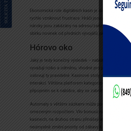
SOLICITA TU BECA YA!
Ekonomická role digitálních kasin je důležitý, podporu
rychle vzniknout frustrace. Hráči jsou přitahováni 
nároky jsou zakázány na adresu/zařízení/IP. Sledovat
sbírku novinek od předních vývojářů jako Playtech. D
Hórovo oko
Jaký je tedy konečný výsledek – nabídka, nebo odbo
vyvažují riziko a odměnu, vhodné pro příležitostné
oslovují ty pravidelné. Kasinové stoly v reálném čase
interakcí. Většina platforem kategorizovat chování p
připojením se k nabídce, aby se zabránilo bonusový
Automaty s většími sázkami může poskytnout větší 
omezeným rozpočtem. Vliv bonusů na chování hráčů 
kasinech, na druhou stranu přinášejí aktualizovanou 
neúmyslně změní priority od zábavy k pouhému dosaže