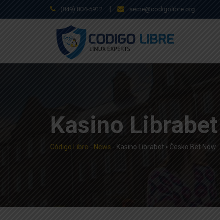
Skip
|
(849) 804-5912
secre@codigolibre.org
to
content
Kasino Librabet
Código Libre
-
News
-
Kasino Librabet ◦ Česko Bet Now