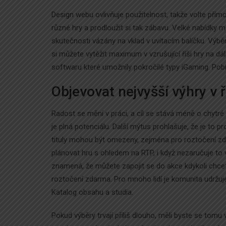
Design webu ovlivňuje použitelnost, takže volte přím
různé hry a prodloužit si tak zábavu. Velké nabídky 
skutečnosti vázány na vklad v uvítacím balíčku. Výb
si můžete vytěžit maximum v vzrušující říši hry na d
softwaru které umožnily pokročilé typy iGaming. Pobíd
Objevovat nejvyšší výhry v
Radost se mění v práci, a cíl se stává méně o chytr
je plná potenciálu. Další mýtus prohlašuje, že je to
tituly mohou být omezeny, zejména pro roztočení 
plánovat hru s ohledem na RTP, i když nezaručuje to 
znamená, že můžete zapojit se do akce kdykoli chce
roztočení zdarma. Pro mnoho lidí je komunita udržuje
Katalog obsahu a studia.
Pokud výběry trvají příliš dlouho, měli byste se tomu