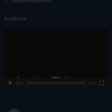
secre@codigolibre.org
Academia
Reproductor
de
vídeo
00:00
00:45