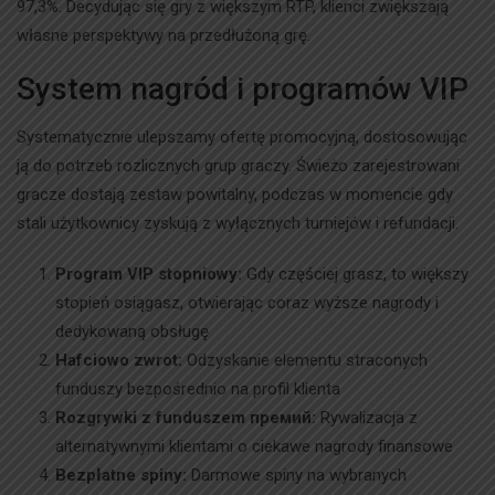
97,3%. Decydując się gry z większym RTP, klienci zwiększają
własne perspektywy na przedłużoną grę.
System nagród i programów VIP
Systematycznie ulepszamy ofertę promocyjną, dostosowując
ją do potrzeb rozlicznych grup graczy. Świeżo zarejestrowani
gracze dostają zestaw powitalny, podczas w momencie gdy
stali użytkownicy zyskują z wyłącznych turniejów i refundacji.
Program VIP stopniowy:
Gdy częściej grasz, to większy
stopień osiągasz, otwierając coraz wyższe nagrody i
dedykowaną obsługę
Hafciowo zwrot:
Odzyskanie elementu straconych
funduszy bezpośrednio na profil klienta
Rozgrywki z funduszem премий:
Rywalizacja z
alternatywnymi klientami o ciekawe nagrody finansowe
Bezpłatne spiny:
Darmowe spiny na wybranych