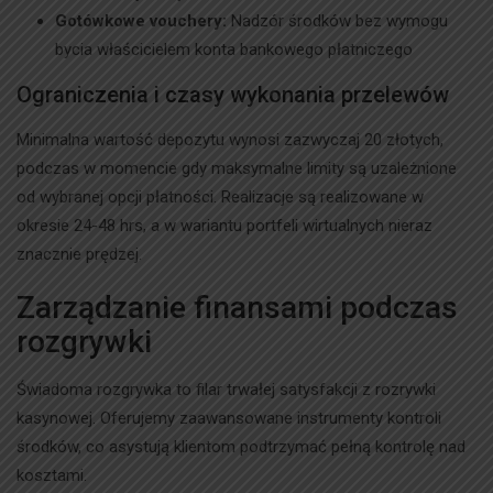
Gotówkowe vouchery:
Nadzór środków bez wymogu
bycia właścicielem konta bankowego płatniczego
Ograniczenia i czasy wykonania przelewów
Minimalna wartość depozytu wynosi zazwyczaj 20 złotych,
podczas w momencie gdy maksymalne limity są uzależnione
od wybranej opcji płatności. Realizacje są realizowane w
okresie 24-48 hrs, a w wariantu portfeli wirtualnych nieraz
znacznie prędzej.
Zarządzanie finansami podczas
rozgrywki
Świadoma rozgrywka to filar trwałej satysfakcji z rozrywki
kasynowej. Oferujemy zaawansowane instrumenty kontroli
środków, co asystują klientom podtrzymać pełną kontrolę nad
kosztami.