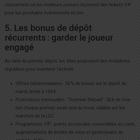
classement où les meilleurs joueurs reçoivent des tickets VIP
pour les prochains événements en live.
5. Les bonus de dépôt
récurrents : garder le joueur
engagé
Au-delà du premier dépôt, les sites proposent des incitations
régulières pour maintenir l’activité.
Offres hebdomadaires : 50 % de bonus sur le dépôt du
mardi, limité à 100 €.
Promotions mensuelles : “Summer Reload” : 30 € de free
bet chaque premier week‑end du mois, valable sur les
marchés de la LEC.
Programmes VIP : points accumulés convertibles en cash,
augmentations de limites de mise et gestionnaire de