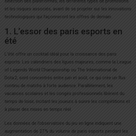
sélection des plateformes, les différents types de promotions
et les risques associés, avant de se projeter sur les innovations
technologiques qui façonneront les offres de demain.
1. L’essor des paris esports en
été
L’été offre un cocktail idéal pour la croissance des paris
esports. Les calendriers des ligues majeures, comme la League
of Legends World Championship ou The International de
Dota 2, sont concentrés entre juin et août, ce qui crée un flux
continu de matchs à forte audience. Parallèlement, les
vacances scolaires et les congés professionnels libèrent du
temps de loisir, incitant les joueurs à suivre les compétitions et
à placer des mises en temps réel.
Les données de l’observatoire du jeu en ligne indiquent une
augmentation de 27 % du volume de paris esports pendant les