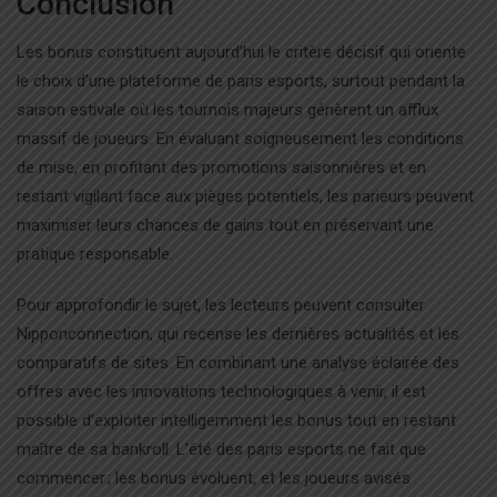
Conclusion
Les bonus constituent aujourd’hui le critère décisif qui oriente
le choix d’une plateforme de paris esports, surtout pendant la
saison estivale où les tournois majeurs génèrent un afflux
massif de joueurs. En évaluant soigneusement les conditions
de mise, en profitant des promotions saisonnières et en
restant vigilant face aux pièges potentiels, les parieurs peuvent
maximiser leurs chances de gains tout en préservant une
pratique responsable.
Pour approfondir le sujet, les lecteurs peuvent consulter
Nipponconnection, qui recense les dernières actualités et les
comparatifs de sites. En combinant une analyse éclairée des
offres avec les innovations technologiques à venir, il est
possible d’exploiter intelligemment les bonus tout en restant
maître de sa bankroll. L’été des paris esports ne fait que
commencer ; les bonus évoluent, et les joueurs avisés