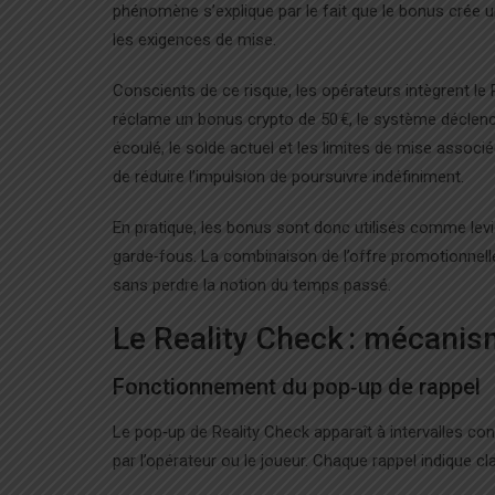
phénomène s’explique par le fait que le bonus crée un
les exigences de mise.
Conscients de ce risque, les opérateurs intègrent le 
réclame un bonus crypto de 50 €, le système déclenc
écoulé, le solde actuel et les limites de mise assoc
de réduire l’impulsion de poursuivre indéfiniment.
En pratique, les bonus sont donc utilisés comme levi
garde‑fous. La combinaison de l’offre promotionnelle
sans perdre la notion du temps passé.
Le Reality Check : mécani
Fonctionnement du pop‑up de rappel
Le pop‑up de Reality Check apparaît à intervalles con
par l’opérateur ou le joueur. Chaque rappel indique cl