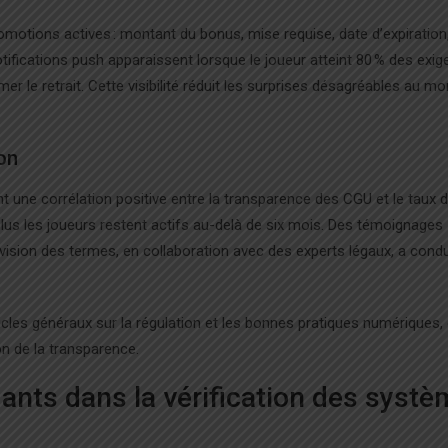
motions actives : montant du bonus, mise requise, date d’expiration,
ifications push apparaissent lorsque le joueur atteint 80 % des exig
lamer le retrait. Cette visibilité réduit les surprises désagréables au 
ion
 une corrélation positive entre la transparence des CGU et le taux 
 plus les joueurs restent actifs au-delà de six mois. Des témoignages
évision des termes, en collaboration avec des experts légaux, a condu
ticles généraux sur la régulation et les bonnes pratiques numériques,
on de la transparence.
dants dans la vérification des syst