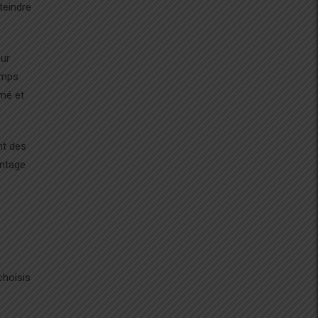
teindre
eur
emps
rmé et
nt des
antage
choisis