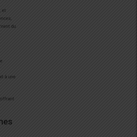
 et
ences,
moment du
de
it à une
 offrant
èmes