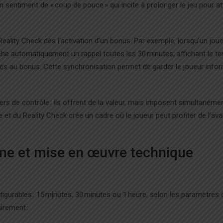
 sentiment de « coup de pouce » qui incite à prolonger le jeu pour at
Reality Check dès l’activation d’un bonus. Par exemple, lorsqu’un jou
he automatiquement un rappel toutes les 30 minutes, affichant le t
iées au bonus. Cette synchronisation permet de garder le joueur info
ers de contrôle : ils offrent de la valeur, mais imposent simultanéme
 et du Reality Check crée un cadre où le joueur peut profiter de l’av
sme et mise en œuvre technique
figurables : 15 minutes, 30 minutes ou 1 heure, selon les paramètres 
airement :