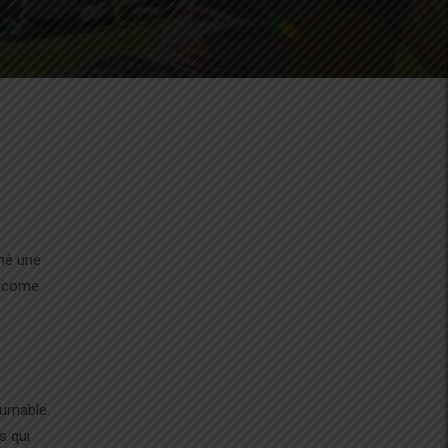
îné une
elcome
urnable.
s qui