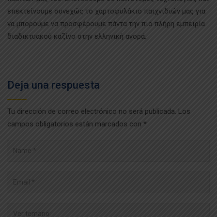
επεκτείνουμε συνεχώς το χαρτοφυλάκιο παιχνιδιών μας για
να μπορούμε να προσφέρουμε πάντα την πιο πλήρη εμπειρία
διαδικτυακού καζίνο στην ελληνική αγορά.
Deja una respuesta
Tu dirección de correo electrónico no será publicada.
Los
campos obligatorios están marcados con
*