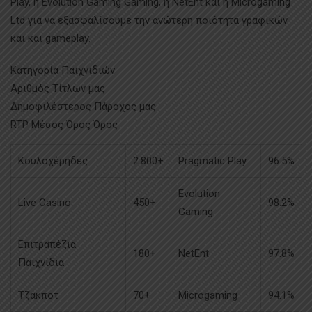
Play, η Evolution Gaming Gaming, η NetEnt και η Microgaming
Ltd για να εξασφαλίσουμε την ανώτερη ποιότητα γραφικών
και και gameplay.
Κατηγορία Παιχνιδιών
Αριθμός Τίτλων μας
Δημοφιλέστερος Πάροχος μας
RTP Μέσος Όρος Όρος
Κουλοχέρηδες
2.800+
Pragmatic Play
96.5%
Evolution
Live Casino
450+
98.2%
Gaming
Επιτραπέζια
180+
NetEnt
97.8%
Παιχνίδια
Τζάκποτ
70+
Microgaming
94.1%