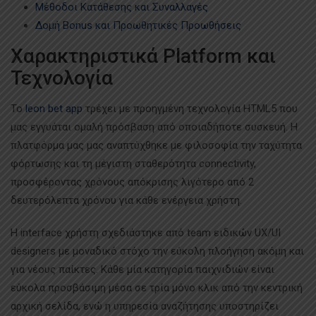
Μέθοδοι Κατάθεσης και Συναλλαγές
Δομή Bonus και Προωθητικές Προωθήσεις
Χαρακτηριστικά Platform και
Τεχνολογία
Το
leon bet app
τρέχει με προηγμένη τεχνολογία HTML5 που
μας εγγυάται ομαλή πρόσβαση από οποιαδήποτε συσκευή. Η
πλατφόρμα μας μας αναπτύχθηκε με φιλοσοφία την ταχύτητα
φόρτωσης και τη μέγιστη σταθερότητα connectivity,
προσφέροντας χρόνους απόκρισης λιγότερο από 2
δευτερόλεπτα χρόνου για κάθε ενέργεια χρήστη.
Η interface χρήστη σχεδιάστηκε από team ειδικών UX/UI
designers με μοναδικό στόχο την εύκολη πλοήγηση ακόμη και
για νέους παίκτες. Κάθε μία κατηγορία παιχνιδιών είναι
εύκολα προσβάσιμη μέσα σε τρία μόνο κλικ από την κεντρική
αρχική σελίδα, ενώ η υπηρεσία αναζήτησης υποστηρίζει