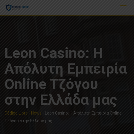
Skip
to
content
Leon Casino: Η
Απόλυτη Εμπειρία
Online Τζόγου
στην Ελλάδα μας
Código Libre
-
News
-
Leon Casino: Η Απόλυτη Εμπειρία Online
Τζόγου στην Ελλάδα μας