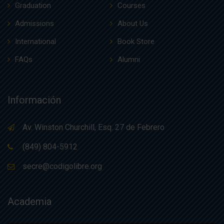
Graduation
Courses
Admissions
About Us
International
Book Store
FAQs
Alumni
Información
Av. Winston Churchill, Esq. 27 de Febrero
(849) 804-5912
secre@codigolibre.org
Academia