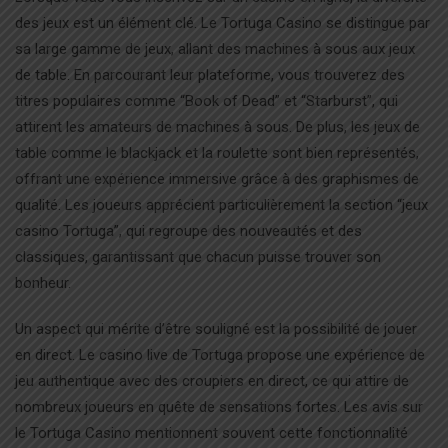
des jeux est un élément clé. Le Tortuga Casino se distingue par
sa large gamme de jeux, allant des machines à sous aux jeux
de table. En parcourant leur plateforme, vous trouverez des
titres populaires comme “Book of Dead” et “Starburst”, qui
attirent les amateurs de machines à sous. De plus, les jeux de
table comme le blackjack et la roulette sont bien représentés,
offrant une expérience immersive grâce à des graphismes de
qualité. Les joueurs apprécient particulièrement la section “jeux
casino Tortuga”, qui regroupe des nouveautés et des
classiques, garantissant que chacun puisse trouver son
bonheur.
Un aspect qui mérite d’être souligné est la possibilité de jouer
en direct. Le casino live de Tortuga propose une expérience de
jeu authentique avec des croupiers en direct, ce qui attire de
nombreux joueurs en quête de sensations fortes. Les avis sur
le Tortuga Casino mentionnent souvent cette fonctionnalité