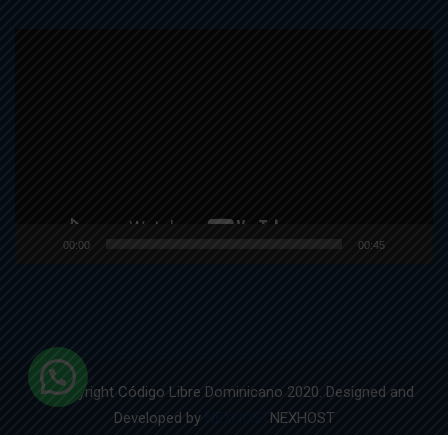
Reproductor
de
vídeo
00:00
00:45
© Copyright Código Libre Dominicano 2020. Designed and
Developed by
NEXHOST
NEXHOST