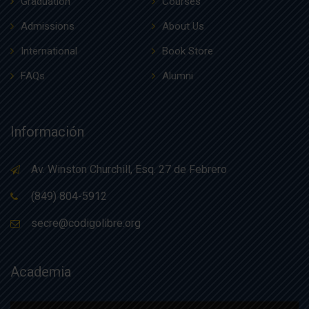
Graduation
Courses
Admissions
About Us
International
Book Store
FAQs
Alumni
Información
Av. Winston Churchill, Esq. 27 de Febrero
(849) 804-5912
secre@codigolibre.org
Academia