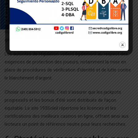
main de Three Card Poker est réellement aléatoire.
Les audits sont réalisés par des tiers indépendants comme
eCOGRA ou iTech Labs. Leurs rapports, accessibles sur le site
du casino, détaillent le taux de conformité du RNG,
généralement supérieur à 99,9 %.
Les autorités de régulation veillent également au respect des
exigences de protection des joueurs, notamment la mise en
place de procédures de vérification d’identité et de lutte contre
le blanchiment d’argent.
Choisir un casino certifié, c’est s’assurer que les jackpots
progressifs et les bonus d’été sont distribués de façon
équitable. Le site 193Soleil répertorie les licences et les
certifications des meilleurs casinos en ligne, offrant ainsi aux
lecteurs un point de référence neutre pour leurs recherches.