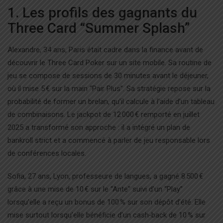
1. Les profils des gagnants du
Three Card “Summer Splash”
Alexandre, 34 ans, Paris était cadre dans la finance avant de
découvrir le Three Card Poker sur un site mobile. Sa routine de
jeu se compose de sessions de 30 minutes avant le déjeuner,
où il mise 5 € sur la main “Pair Plus”. Sa stratégie repose sur la
probabilité de former un brelan, qu’il calcule à l’aide d’un tableau
de combinaisons. Le jackpot de 12 000 € remporté en juillet
2025 a transformé son approche : il a intégré un plan de
bankroll strict et a commencé à parler de jeu responsable lors
de conférences locales.
Sofia, 27 ans, Lyon, professeure de langues, a gagné 8 500 €
grâce à une mise de 10 € sur le “Ante” suivi d’un “Play”
lorsqu’elle a reçu un bonus de 100 % sur son dépôt d’été. Elle
mise surtout lorsqu’elle bénéficie d’un cash‑back de 10 % sur