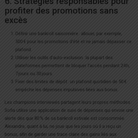
6. Stratégies responsables pour
profiter des promotions sans
excès
Définir une bankroll saisonnière : allouer, par exemple,
500 € pour les promotions d’été et ne jamais dépasser ce
plafond.
Utiliser les outils d’auto‑exclusion : la plupart des
plateformes permettent de bloquer l’accès pendant 24 h,
7 jours ou 30 jours.
Fixer des limites de dépôt : un plafond quotidien de 50 €
empêche les dépenses impulsives liées aux bonus.
Les champions interviewés partagent leurs propres méthodes :
Sofia utilise une application de suivi de dépenses qui envoie une
alerte dès que 80 % de sa bankroll estivale est consommée.
Alexandre, quant à lui, ne joue que les jours où il a reçu un
bonus, afin de garder une trace claire des gains liés aux