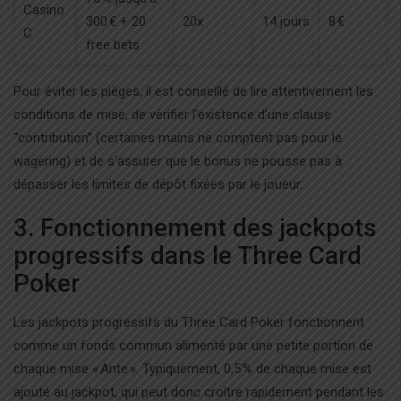
Casino
300 € + 20
20x
14 jours
8 €
C
free bets
Pour éviter les pièges, il est conseillé de lire attentivement les
conditions de mise, de vérifier l’existence d’une clause
“contribution” (certaines mains ne comptent pas pour le
wagering) et de s’assurer que le bonus ne pousse pas à
dépasser les limites de dépôt fixées par le joueur.
3. Fonctionnement des jackpots
progressifs dans le Three Card
Poker
Les jackpots progressifs du Three Card Poker fonctionnent
comme un fonds commun alimenté par une petite portion de
chaque mise « Ante ». Typiquement, 0,5 % de chaque mise est
ajouté au jackpot, qui peut donc croître rapidement pendant les