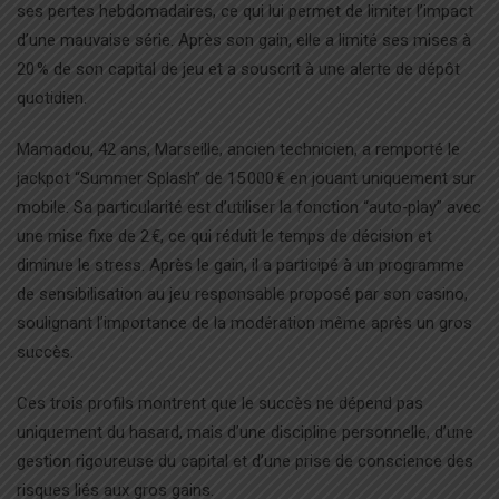
ses pertes hebdomadaires, ce qui lui permet de limiter l’impact
d’une mauvaise série. Après son gain, elle a limité ses mises à
20 % de son capital de jeu et a souscrit à une alerte de dépôt
quotidien.
Mamadou, 42 ans, Marseille, ancien technicien, a remporté le
jackpot “Summer Splash” de 15 000 € en jouant uniquement sur
mobile. Sa particularité est d’utiliser la fonction “auto‑play” avec
une mise fixe de 2 €, ce qui réduit le temps de décision et
diminue le stress. Après le gain, il a participé à un programme
de sensibilisation au jeu responsable proposé par son casino,
soulignant l’importance de la modération même après un gros
succès.
Ces trois profils montrent que le succès ne dépend pas
uniquement du hasard, mais d’une discipline personnelle, d’une
gestion rigoureuse du capital et d’une prise de conscience des
risques liés aux gros gains.