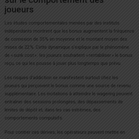
joueurs
Les études comportementales menées par des instituts
indépendants montrent que les bonus augmentent la fréquence
de connexion de 35 % en moyenne et le montant moyen des
mises de 22 %. Cette dynamique s’explique par le phénomène
de « sunk cost » : les joueurs souhaitent « rentabiliser » le bonus
reçu, ce qui les pousse à jouer plus longtemps que prévu.
Les risques d’addiction se manifestent surtout chez les
joueurs qui perçoivent le bonus comme une source de revenu
supplémentaire. Les incitations à atteindre le wagering peuvent
entraîner des sessions prolongées, des dépassements de
limites de dépôt et, dans les cas extrêmes, des
comportements compulsifs.
Pour contrer ces dérives, les opérateurs peuvent mettre en