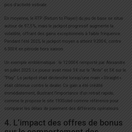
pics d’activité estivale.
En moyenne, le RTP (Return to Player) du jeu de base se situe
autour de 97,5 %, mais le jackpot progressif augmente la
volatilité, offrant des gains exceptionnels à faible fréquence.
Pendant l’été 2025, le jackpot moyen a atteint 9 200 €, contre
6 300 € en période hors saison.
Un exemple emblématique : le 12 000 € remporté par Alexandre
en juillet 2025. Le joueur avait misé 5 € sur le “Ante” et 5 € sur le
“Play”. Le jackpot était déclenché lorsqu’une main « Straight »
était obtenue contre le dealer. Ce gain a été crédité
immédiatement, illustrant l’importance d’un retrait rapide,
comme le propose le site 193Soleil comme référence pour
comparer les délais de paiement des différents opérateurs.
4. L’impact des offres de bonus
sur le comportement des