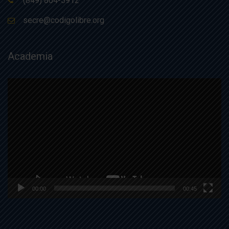
(849) 804-5912
secre@codigolibre.org
Academia
Reproductor
de
vídeo
00:00
00:45