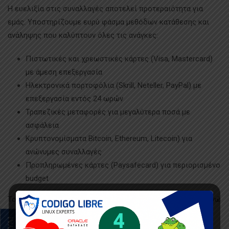
Η ευελιξία στις συναλλαγές αποτελεί προτεραιότητα για
εμάς. Υποστηρίζουμε ευρύ φάσμα μεθόδων κατάθεσης και
ανάληψης που καλύπτουν όλες τις ανάγκες:
Πιστωτικές και χρεωστικές κάρτες (Visa, Mastercard)
με άμεση επεξεργασία
Ηλεκτρονικά πορτοφόλια (Skrill, Neteller, PayPal) με
επεξεργασία εντός 24 ωρών
Τραπεζικές μεταφορές για μεγαλύτερα ποσά με
ασφάλεια
Κρυπτονομίσματα Bitcoin, Ethereum, Litecoin) για
ανώνυμες συναλλαγές
Προπληρωμένες κάρτες (Paysafecard) για περιορισμένο
budget
Το ελάχιστο ποσό deposit στο Luckygem είναι μόλις €10, ενώ
οι αναλήψεις ξεκινούν από €20. Δεν επιβάλλουμε κρυφές
χρεώσεις στις συναλλαγές σας και επεξεργαζόμαστε τα