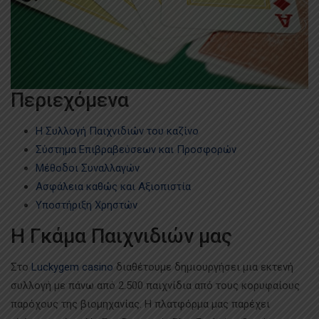
Περιεχόμενα
Η Συλλογή Παιχνιδιών του καζίνο
Σύστημα Επιβραβεύσεων και Προσφορών
Μέθοδοι Συναλλαγών
Ασφάλεια καθώς και Αξιοπιστία
Υποστήριξη Χρηστών
Η Γκάμα Παιχνιδιών μας
Στο
Luckygem casino
διαθέτουμε δημιουργήσει μια εκτενή
συλλογή με πάνω από 2.500 παιχνίδια από τους κορυφαίους
παρόχους της βιομηχανίας. Η πλατφόρμα μας παρέχει