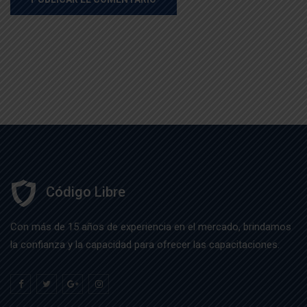
Código Libre
Con más de 15 años de experiencia en el mercado, brindamos
la confianza y la capacidad para ofrecer las capacitaciones.