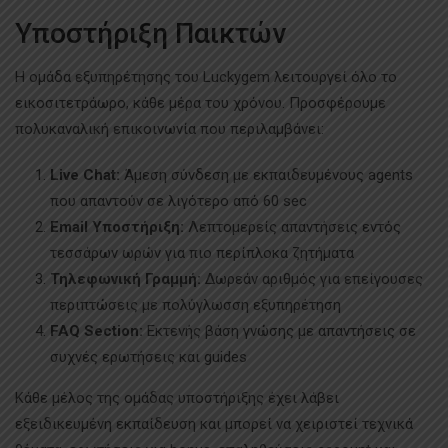
Υποστήριξη Παικτών
Η ομάδα εξυπηρέτησης του Luckygem λειτουργεί όλο το
εικοσιτετράωρο, κάθε μέρα του χρόνου. Προσφέρουμε
πολυκαναλική επικοινωνία που περιλαμβάνει:
Live Chat:
Άμεση σύνδεση με εκπαιδευμένους agents
που απαντούν σε λιγότερο από 60 sec
Email Υποστήριξη:
Λεπτομερείς απαντήσεις εντός
τεσσάρων ωρών για πιο περίπλοκα ζητήματα
Τηλεφωνική Γραμμή:
Δωρεάν αριθμός για επείγουσες
περιπτώσεις με πολύγλωσση εξυπηρέτηση
FAQ Section:
Εκτενής βάση γνώσης με απαντήσεις σε
συχνές ερωτήσεις και guides
Κάθε μέλος της ομάδας υποστήριξης έχει λάβει
εξειδικευμένη εκπαίδευση και μπορεί να χειριστεί τεχνικά