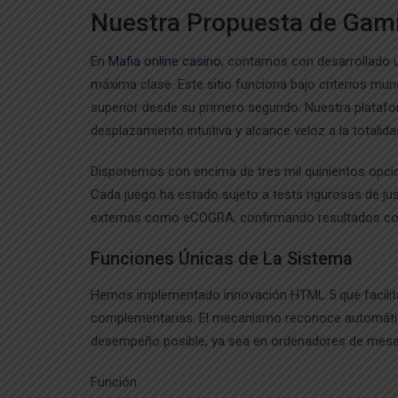
Nuestra Propuesta de Gami
En
Mafia online casino
, contamos con desarrollado 
máxima clase. Este sitio funciona bajo criterios mun
superior desde su primero segundo. Nuestra platafo
desplazamiento intuitiva y alcance veloz a la totalida
Disponemos con encima de tres mil quinientos opcio
Cada juego ha estado sujeto a tests rigurosas de ju
externas como eCOGRA, confirmando resultados co
Funciones Únicas de La Sistema
Hemos implementado innovación HTML 5 que facilita 
complementarias. El mecanismo reconoce automáticame
desempeño posible, ya sea en ordenadores de mesa,
Función