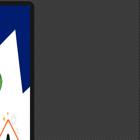
iers
dad
tro