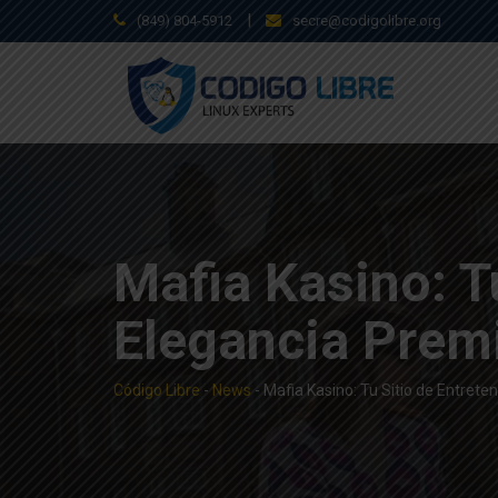
Skip
|
(849) 804-5912
secre@codigolibre.org
to
content
Mafia Kasino: T
Elegancia Pre
Código Libre
-
News
-
Mafia Kasino: Tu Sitio de Entret