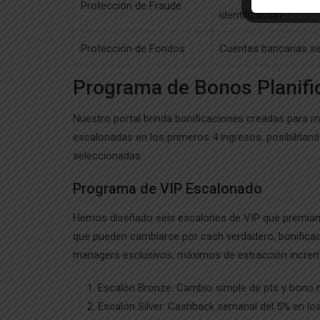
Protección de Fraude
identificación
Protección de Fondos
Cuentas bancarias s
Programa de Bonos Planifi
Nuestro portal brinda bonificaciones creadas para ma
escalonadas en los primeros 4 ingresos, posibilitan
seleccionadas.
Programa de VIP Escalonado
Hemos diseñado seis escalones de VIP que premian la
que pueden cambiarse por cash verdadero, bonificac
managers exclusivos, máximos de extracción increm
Escalón Bronze: Cambio simple de pts y bono m
Escalón Silver: Cashback semanal del 5% en los