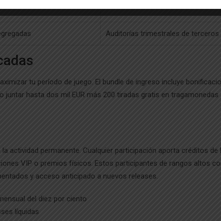
Vigilancia permanente automático
egregadas
Auditorías trimestrales de terceros
cadas
ximizar tu período de juego. El bundle de ingreso incluye bonificaci
do juntar hasta dos mil EUR más 200 tiradas gratis en tragamonedas
 actividad permanente. Cualquier participación aporta créditos de 
iones VIP o premios físicos. Estos participantes de rangos altos c
entados y acceso anticipado a nuevos releases.
ensual del diez por ciento
ses líquidas