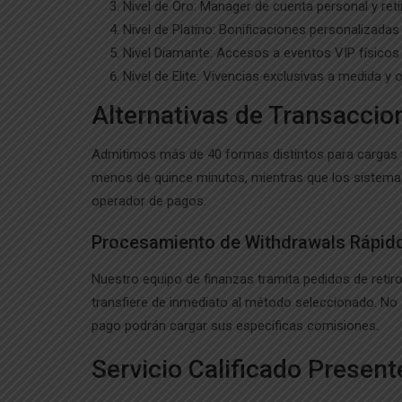
Nivel de Oro: Manager de cuenta personal y reti
Nivel de Platino: Bonificaciones personalizadas
Nivel Diamante: Accesos a eventos VIP físicos
Nivel de Elite: Vivencias exclusivas a medida y
Alternativas de Transaccio
Admitimos más de 40 formas distintos para cargas 
menos de quince minutos, mientras que los sistemas
operador de pagos.
Procesamiento de Withdrawals Rápid
Nuestro equipo de finanzas tramita pedidos de retir
transfiere de inmediato al método seleccionado. No
pago podrán cargar sus específicas comisiones.
Servicio Calificado Present