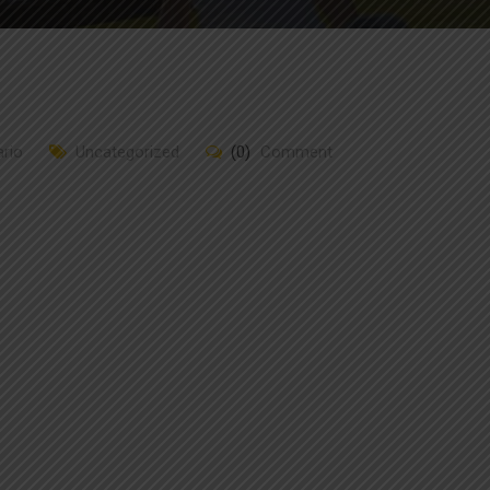
rio
Uncategorized
(0)
Comment