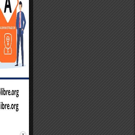
u fondos
s
a
idad
 mes
dos