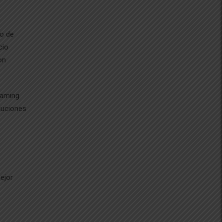
to de
cio
on
gaming.
tuciones
ejor