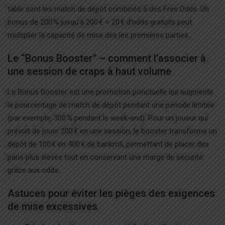
table sont les match de dépôt combinés à des Free Odds. Un
bonus de 200 % jusqu’à 200 € + 20 € d’odds gratuits peut
multiplier la capacité de mise dès les premières parties.
Le “Bonus Booster” – comment l’associer à
une session de craps à haut volume
Le Bonus Booster est une promotion ponctuelle qui augmente
le pourcentage de match de dépôt pendant une période limitée
(par exemple, 300 % pendant le week‑end). Pour un joueur qui
prévoit de jouer 200 € en une session, le booster transforme un
dépôt de 100 € en 400 € de bankroll, permettant de placer des
paris plus élevés tout en conservant une marge de sécurité
grâce aux odds.
Astuces pour éviter les pièges des exigences
de mise excessives