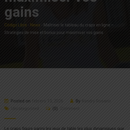
gains
Código Libre
-
News
-
Maîtriser le tableau du craps en ligne –
Stratégies de mise et bonus pour maximiser vos gains
Posted on
febrero 13, 2026
By
Kendry Rosario
Uncategorized
(0)
Comment
Le craps figure parmi les jeux de table les plus dynamiques que