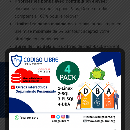
Prioriser les bonus avec contribution élevée
:
choisissez ceux où les paris Pass, Come et odds
comptent à 100 % pour le rollover.
Limiter les mises maximales
: certains bonus imposent
une mise maximale de 5 € par tour ; adaptez votre
stratégie en conséquence.
Surveiller les délais
: les offres de cash‑back expirent
souvent après 30 jours, alors planifiez votre session en
fonction.
SOLICITA TU BECA YA!
Liste de vérification rapide
– Vérifier la contribution au rollover des paris que vous
prévoyez d’utiliser.
– S’assurer que le montant maximal de mise autorisé ne
bloque pas votre stratégie de 3‑point Molly.
– Utiliser un tableau de suivi (ex. Excel ou logiciel dédié) pour
cocher chaque mise et chaque mise gratuite utilisée.