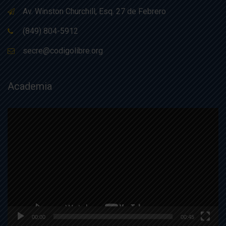
Av. Winston Churchill, Esq. 27 de Febrero
(849) 804-5912
secre@codigolibre.org
Academia
Reproductor
de
vídeo
00:00
00:45