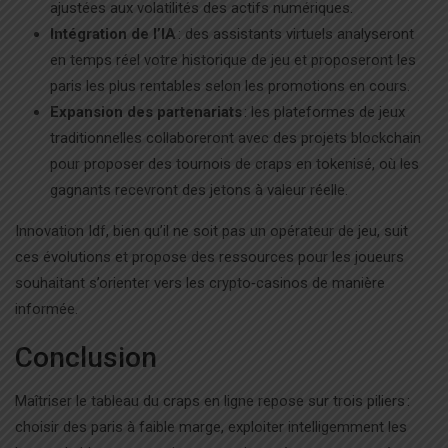
ajustées aux volatilités des actifs numériques.
Intégration de l’IA
: des assistants virtuels analyseront
en temps réel votre historique de jeu et proposeront les
paris les plus rentables selon les promotions en cours.
Expansion des partenariats
: les plateformes de jeux
traditionnelles collaboreront avec des projets blockchain
pour proposer des tournois de craps en tokenisé, où les
gagnants recevront des jetons à valeur réelle.
Innovation Idf, bien qu’il ne soit pas un opérateur de jeu, suit
ces évolutions et propose des ressources pour les joueurs
souhaitant s’orienter vers les crypto‑casinos de manière
informée.
Conclusion
Maîtriser le tableau du craps en ligne repose sur trois piliers :
choisir des paris à faible marge, exploiter intelligemment les