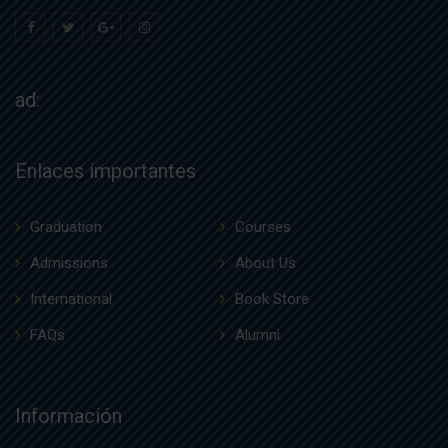
ad:
Enlaces importantes
Graduation
Courses
Admissions
About Us
International
Book Store
FAQs
Alumni
Información