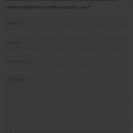
campos obligatorios están marcados con
*