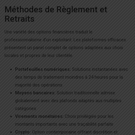
Méthodes de Règlement et
Retraits
Une variété des options financières traduit le
professionnalisme d’un exploitant. Les plateformes efficaces
présentent un panel complet de options adaptées aux choix
locales et propres de leur clientèle.
Portefeuilles numériques:
Solutions instantanées avec
des temps de traitement moindres à 24 heures pour la
majorité des opérations
Moyens bancaires:
Solution traditionnelle admise
globalement avec des plafonds adaptés aux multiples
catégories
Virements monétaires:
Choix privilégiée pour les
montants importants avec une traçabilité parfaite
Crypto:
Option contemporaine offrant discrétion et