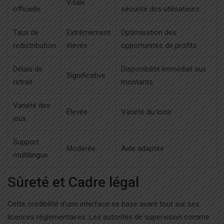
Vitale
officielle
sécurité des utilisateurs
Taux de
Extrêmement
Optimisation des
redistribution
élevée
opportunités de profits
Délais de
Disponibilité immédiat aux
Significative
retrait
montants
Variété des
Élevée
Variété du loisir
jeux
Support
Modérée
Aide adaptée
multilingue
Sûreté et Cadre légal
Cette crédibilité d’une interface se base avant tout sur ses
licences réglementaires. Les autorités de supervision comme