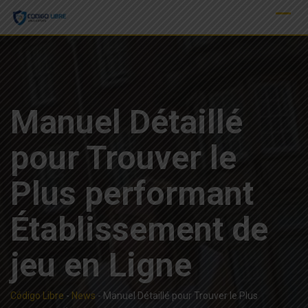
Skip
to
content
Manuel Détaillé
pour Trouver le
Plus performant
Établissement de
jeu en Ligne
Código Libre
-
News
-
Manuel Détaillé pour Trouver le Plus