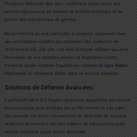
l’Instance Nationale des Jeux certifient le observation des
normes rigoureuses en matière de lisibilité monétaire et de
justice des mécanismes de gaming.
Nous mettons un soin particulier à coopérer seulement avec
des prestataires certifiés qui emploient des systèmes de
chiffrement SSL 256 bits. Une telle méthode militaire sécurise
l’ensemble de vos données privées et financières contre
n’importe quelle violation frauduleuse.
casinos en ligne fiables
représente un référence d’élite dans ce secteur essentiel.
Solutions de Défense Avancées
L’authentification à 2 étapes représente aujourd’hui une norme
incontournable pour protéger les profils membres. Les pare-
feu nouvelle ère et les mécanismes de détection de menace
analysent en moment réel des millions de transactions pour
repérer n’importe quelle action anormale.