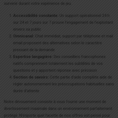
survenir durant votre expérience de jeu.
Accessibilité constante:
Un support opérationnel 24 h
sur 24 et 7 jours sur 7 prouve l’engagement de l’exploitant
envers sa public
Omnicanal:
Chat immédiat, support par téléphone et mail
email proposent des alternatives selon le caractère
pressant de la demande
Expertise langagière:
Des conseillers francophones
natifs comprennent totalement les subtilités de vos
questions et y apportent réponse avec précision
Section de savoirs:
Cette partie d’aide complète aide de
régler autonomement les préoccupations habituelles sans
durée d’attente
Notre dévouement consiste à vous fournir une moment de
divertissement maximale dans un environnement parfaitement
protégé. N’importe quel facette de nos offres est pensé pour