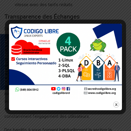
vitesse avec des tarifs réduits
Transparence des Échanges
Les modalités de encaissement se doivent d’ être précises,
exempt de articles occultes qui pourraient retarder la
SOLICITA TU BECA YA!
disponibilité à vos sommes. Les opérateurs sérieux affichent
explicitement leurs procédures de vérification d’identité et les
durées standards de gestion pour chaque option disponible.
Collection de Titres et Éditeurs
Une richesse de jeu d’une plateforme se évalue tant à la
nombre qu’à la qualité de son catalogue. Les collaborations
avec des développeurs établis certifient des vécus immersives
et des mécaniques de jeu novatrices qui renouvellent
constamment l’engagement des utilisateurs.
Des bandits à sous forment habituellement la section la