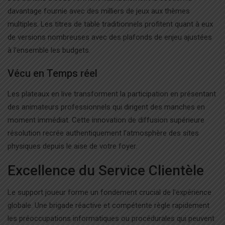
davantage fournie avec des milliers de jeux aux thèmes
multiples. Les titres de table traditionnels profitent quant à eux
de versions nombreuses avec des plafonds de enjeu ajustées
à l’ensemble les budgets.
Vécu en Temps réel
Les plateaux en live transforment la participation en présentant
des animateurs professionnels qui dirigent des manches en
moment immédiat. Cette innovation de diffusion supérieure
résolution recrée authentiquement l’atmosphère des sites
physiques depuis le aise de votre foyer.
Excellence du Service Clientèle
Le support joueur forme un fondement crucial de l’expérience
globale. Une brigade réactive et compétente règle rapidement
les préoccupations informatiques ou procédurales qui peuvent