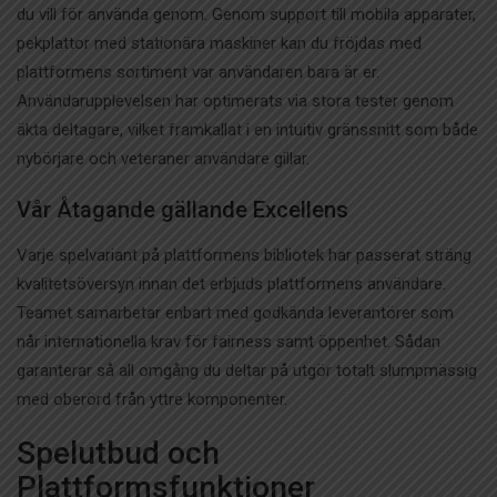
du vill för använda genom. Genom support till mobila apparater,
pekplattor med stationära maskiner kan du fröjdas med
plattformens sortiment var användaren bara är er.
Användarupplevelsen har optimerats via stora tester genom
äkta deltagare, vilket framkallat i en intuitiv gränssnitt som både
nybörjare och veteraner användare gillar.
Vår Åtagande gällande Excellens
Varje spelvariant på plattformens bibliotek har passerat sträng
kvalitetsöversyn innan det erbjuds plattformens användare.
Teamet samarbetar enbart med godkända leverantörer som
når internationella krav för fairness samt öppenhet. Sådan
garanterar så all omgång du deltar på utgör totalt slumpmässig
med oberörd från yttre komponenter.
Spelutbud och
Plattformsfunktioner