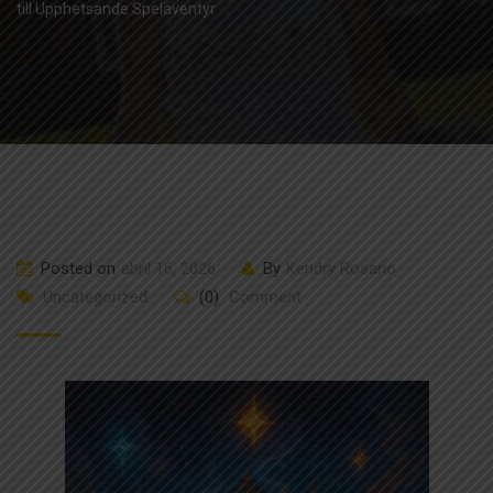
till Upphetsande Speläventyr
Posted on
abril 16, 2026
By
Kendry Rosario
Uncategorized
(0)
Comment