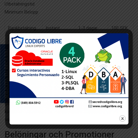
Utbetalningstid
Minimum Belopp
Bankbetalning
Instant
1-3 dagar
100 SEK
Trustly
Omedelbart
Omedelbart
100 SEK
SOLICITA TU BECA YA!
Kreditkort
Direkt
2-5 dagar
100 SEK
E-plånböcker
Instant
24 h
50 SEK
Alla utbetalningar behandlas genom vårt särskilda
ekonomiavdelning som verkar hela dygnet igenom till för
garantera rask process. Gruppen har installerat självkörande
kontrollprocesser där snabbar upp utbetalningsprocessen
samtidigt vilket teamet säkerställer rigorösa kontroller.
Belöningar och Promotioner