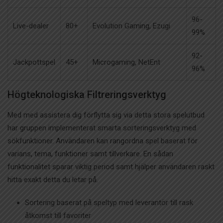
96-
Live-dealer
80+
Evolution Gaming, Ezugi
99%
92-
Jackpottspel
45+
Microgaming, NetEnt
96%
Högteknologiska Filtreringsverktyg
Med med assistera dig förflytta sig via detta stora spelutbud
har gruppen implementerat smarta sorteringsverktyg med
sökfunktioner. Användaren kan rangordna spel baserat för
varians, tema, funktioner samt tillverkare. En sådan
funktionalitet sparar viktig period samt hjälper användaren raskt
hitta exakt detta du letar på.
Sortering baserat på speltyp med leverantör till rask
åtkomst till favoriter