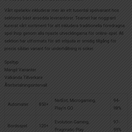
Vårt spelarkiv inkluderar mer än ett tusental spelvariant hos
sektorns bäst ansedda leverantörer. Teamet har noggrant
kurerat vårt sortiment för att inkludera traditionella föredragna
spel ihop genom alla nyaste utvecklingarna för online-spel. All
sektion har utformats för att erbjuda er smidig tillgång för
precis sådan variant för underhållning ni söker.
Speltyp
Mängd Varianter
Välkända Tillverkare
Återbetalningsintervall
NetEnt, Microgaming,
94-
Automater
850+
Play’n GO
98%
Evolution Gaming,
97-
Bordsspel
120+
Pragmatic Play
99%