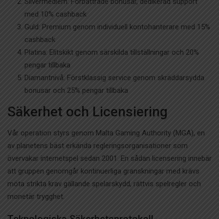
Silvermedlem: Förbättrade bonusar, dedikerad support
med 10% cashback
Guld: Premium genom individuell kontohanterare med 15%
cashback
Platina: Elitskikt genom särskilda tillställningar och 20%
pengar tillbaka
Diamantnivå: Förstklassig service genom skräddarsydda
bonusar och 25% pengar tillbaka
Säkerhet och Licensiering
Vår operation styrs genom Malta Gaming Authority (MGA), en
av planetens bäst erkända regleringsorganisationer som
övervakar internetspel sedan 2001. En sådan licensering innebär
att gruppen genomgår kontinuerliga granskningar med krävs
möta strikta krav gällande spelarskydd, rättvis spelregler och
monetär trygghet.