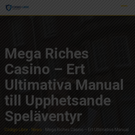
Skip
to
content
Mega Riches
Casino – Ert
Ultimativa Manual
till Upphetsande
Speläventyr
Código Libre
-
News
-
Mega Riches Casino – Ert Ultimativa Manual