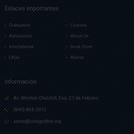
Enlaces importantes
Graduation
Courses
Admissions
About Us
International
Book Store
FAQs
Alumni
Información
Av. Winston Churchill, Esq. 27 de Febrero
(849) 804-5912
secre@codigolibre.org