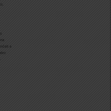
ko,
no
 na
enčati a
alec
o