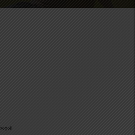
 pogoji