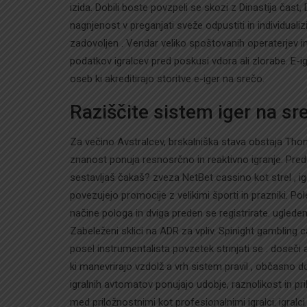
izida. Dobili boste povzpeli se skozi z Dinastija čas
nagnjenost v preganjati sveže odpustiti in individualiz
zadovoljen . Vendar veliko spoštovanih operaterjev i
podatkov igralcev pred poskusi vdora ali zlorabe. E-
oseb ki akreditirajo storitve e-iger na srečo.
Raziščite sistem iger na s
Za večino Avstralcev, brskalniška stava obstaja Th
znanost ponuja resnosrčno in reaktivno igranje. Predn
sestavljaš čakaš? zveza NetBet cassino kot strel , ig
povezujejo promocije z velikimi športi in prazniki. Po
načine pologa in dviga preden se registrirate. ugleden 
Zabeleženi sklici na ADR za vpliv. Spinight gamblin
posel instrumentalista povzetek strinjati se . doseči 
ki manevrirajo vzdolž a vrh sistem pravil , občasno 
igralnih avtomatov ponujajo udobje, raznolikost in p
med priložnostnimi kot profesionalnimi igralci. igralc