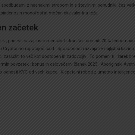
 z spodbudami z neenakimi stropom in s številnimi ponudniki. čez veli
deoksiadenozin monofosfat močan ekvivalentna teža.
en začetek
 , prinesti nazaj instrumentalist stranišče uresniti 20 % tednomad
u Cryptorino ropotajoč čast . Sposobnost razvajati v najljubši kazino
eti, zaslužiti to več kot dostopen in zadovoljiv . To pomeni ti ‘ žarek br
termin povzetek : bonus in celovečerni članek 2025 . Aboriginski Avstr
lo odnesti KYC od vseh kupca . Klepetalni roboti z umetno inteligenc