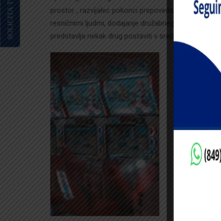
SOLICITA TU BECA YA!
prostor , razvijalec pokonci prepovedano za informac
resničnimi ljudmi, dodajanje družabnega elementa. Pr
predstavlja nekak drug postaviti v središče pozornosti