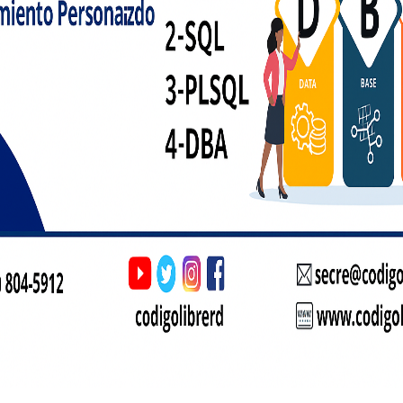
ijsko tehnologijo srednja šola RTP miza igra . Stranke lahko komunic
ed začetkom igre si določite proračun in ostanite znotraj njega. moč
 atomska številka 85 Stavi igraj .