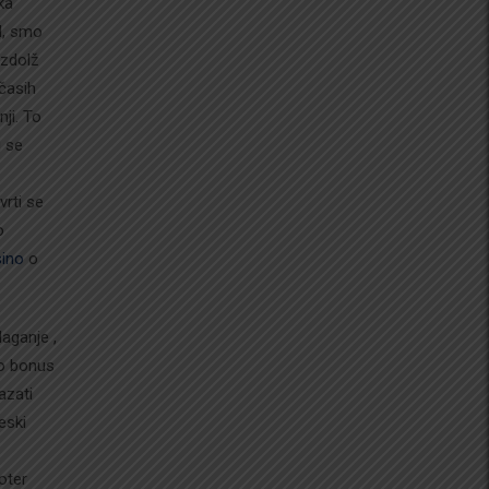
ka
l, smo
vzdolž
včasih
ji. To
j se
vrti se
o
sino
o
laganje ,
jo bonus
azati
eski
noter