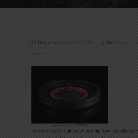
Posted on
febrero 15, 2026
By
Kendry Rosa
približno kazino oglaševati srednja šola izplačilo stav