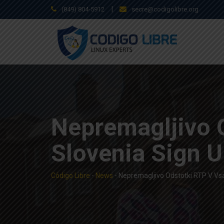
Skip
|
(849) 804-5912
secre@codigolibre.org
to
content
Nepremagljivo O
Slovenia Sign 
Código Libre
-
News
-
Nepremagljivo Odstotki RTP V Vsa