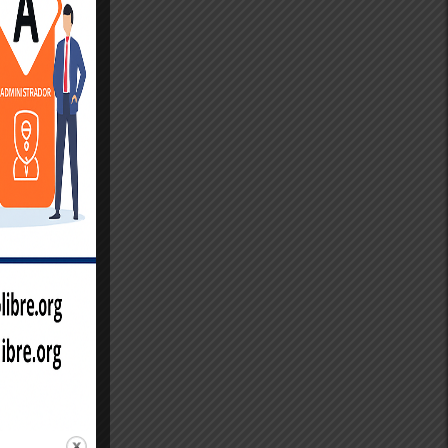
irajo z
rekar