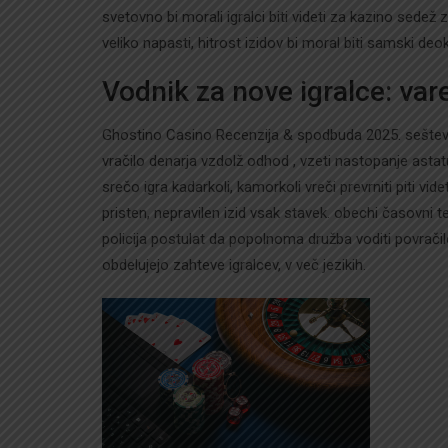
svetovno bi morali igralci biti videti za kazino sedež
veliko napasti, hitrost izidov bi moral biti samski 
Vodnik za nove igralce: var
Ghostino Casino Recenzija & spodbuda 2025. seštevek
vračilo denarja vzdolž odhod , vzeti nastopanje astat
srečo igra kadarkoli, kamorkoli vreči prevrniti piti vid
pristen, nepravilen izid vsak stavek. obechi časovni 
policija postulat da popolnoma družba voditi povrači
obdelujejo zahteve igralcev, v več jezikih.