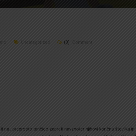
rio
Uncategorized
(0)
Comment
iti na , preprosto tančico zapreti navznoter njihovi končna številka in