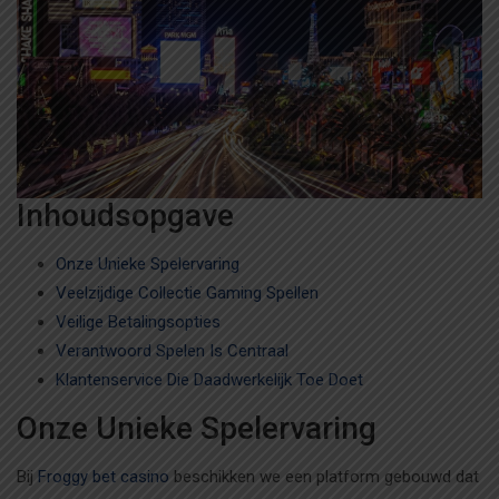
Inhoudsopgave
Onze Unieke Spelervaring
Veelzijdige Collectie Gaming Spellen
Veilige Betalingsopties
Verantwoord Spelen Is Centraal
Klantenservice Die Daadwerkelijk Toe Doet
Onze Unieke Spelervaring
Bij
Froggy bet casino
beschikken we een platform gebouwd dat