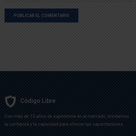
Código Libre
Con más de 15 años de experiencia en el mercado, brindamos
la confianza y la capacidad para ofrecer las capacitaciones.