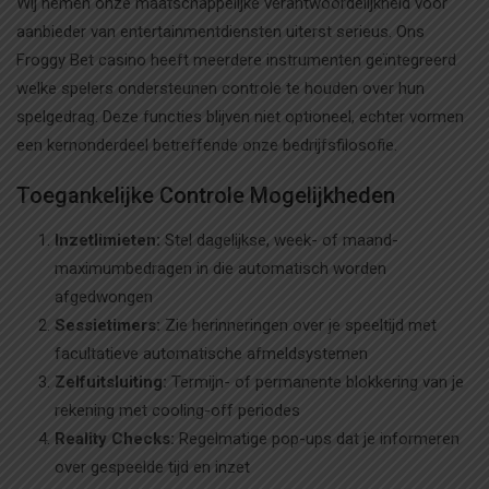
Wij nemen onze maatschappelijke verantwoordelijkheid voor
aanbieder van entertainmentdiensten uiterst serieus. Ons
Froggy Bet casino heeft meerdere instrumenten geïntegreerd
welke spelers ondersteunen controle te houden over hun
spelgedrag. Deze functies blijven niet optioneel, echter vormen
een kernonderdeel betreffende onze bedrijfsfilosofie.
Toegankelijke Controle Mogelijkheden
Inzetlimieten:
Stel dagelijkse, week- of maand-
maximumbedragen in die automatisch worden
afgedwongen
Sessietimers:
Zie herinneringen over je speeltijd met
facultatieve automatische afmeldsystemen
Zelfuitsluiting:
Termijn- of permanente blokkering van je
rekening met cooling-off periodes
Reality Checks:
Regelmatige pop-ups dat je informeren
over gespeelde tijd en inzet