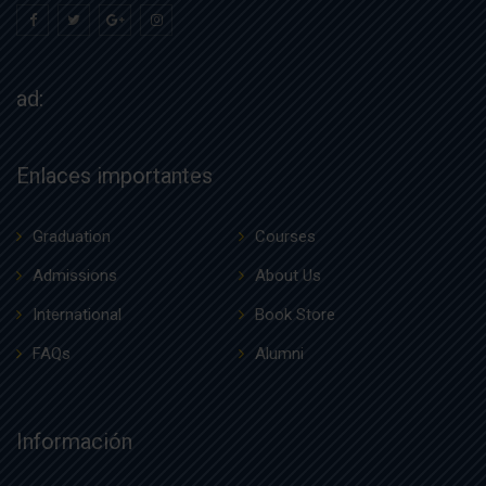
ad:
Enlaces importantes
Graduation
Courses
Admissions
About Us
International
Book Store
FAQs
Alumni
Información