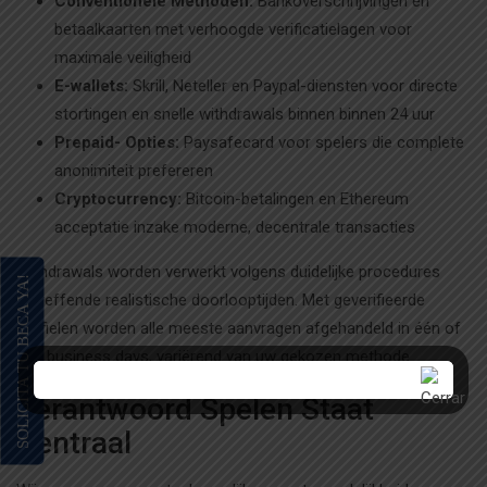
Conventionele Methoden:
Bankoverschrijvingen en
betaalkaarten met verhoogde verificatielagen voor
maximale veiligheid
E-wallets:
Skrill, Neteller en Paypal-diensten voor directe
stortingen en snelle withdrawals binnen binnen 24 uur
Prepaid- Opties:
Paysafecard voor spelers die complete
anonimiteit prefereren
Cryptocurrency:
Bitcoin-betalingen en Ethereum
acceptatie inzake moderne, decentrale transacties
Withdrawals worden verwerkt volgens duidelijke procedures
SOLICITA TU BECA YA!
betreffende realistische doorlooptijden. Met geverifieerde
profielen worden alle meeste aanvragen afgehandeld in één of
drie business days, variërend van uw gekozen methode.
Verantwoord Spelen Staat
Centraal