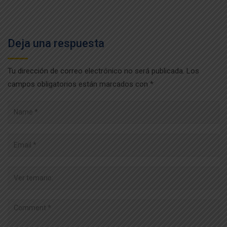
Deja una respuesta
Tu dirección de correo electrónico no será publicada.
Los
campos obligatorios están marcados con
*