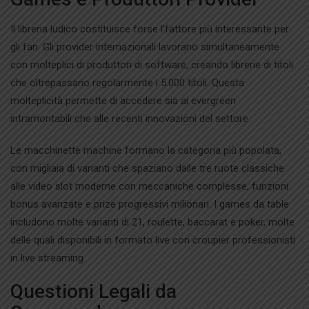
Il libreria ludico costituisce forse l’fattore più interessante per
gli fan. Gli provider internazionali lavorano simultaneamente
con molteplici di produttori di software, creando librerie di titoli
che oltrepassano regolarmente i 5.000 titoli. Questa
molteplicità permette di accedere sia ai evergreen
intramontabili che alle recenti innovazioni del settore.
Le macchinette machine formano la categoria più popolata,
con migliaia di varianti che spaziano dalle tre ruote classiche
alle video slot moderne con meccaniche complesse, funzioni
bonus avanzate e prize progressivi milionari. I games da table
includono molte varianti di 21, roulette, baccarat e poker, molte
delle quali disponibili in formato live con croupier professionisti
in live streaming.
Questioni Legali da