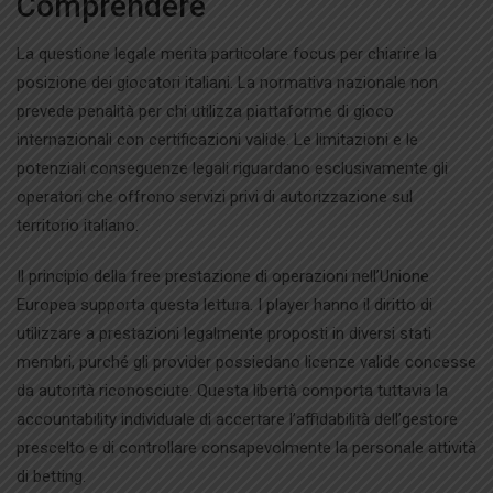
Comprendere
La questione legale merita particolare focus per chiarire la
posizione dei giocatori italiani. La normativa nazionale non
prevede penalità per chi utilizza piattaforme di gioco
internazionali con certificazioni valide. Le limitazioni e le
potenziali conseguenze legali riguardano esclusivamente gli
operatori che offrono servizi privi di autorizzazione sul
territorio italiano.
Il principio della free prestazione di operazioni nell’Unione
Europea supporta questa lettura. I player hanno il diritto di
utilizzare a prestazioni legalmente proposti in diversi stati
membri, purché gli provider possiedano licenze valide concesse
da autorità riconosciute. Questa libertà comporta tuttavia la
accountability individuale di accertare l’affidabilità dell’gestore
prescelto e di controllare consapevolmente la personale attività
di betting.