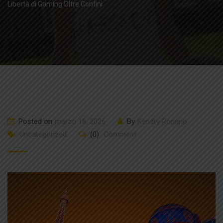
Libertà di Gaming Oltre Confini
Posted on
marzo 18, 2026
By
Kendry Rosario
Uncategorized
(0)
Comment