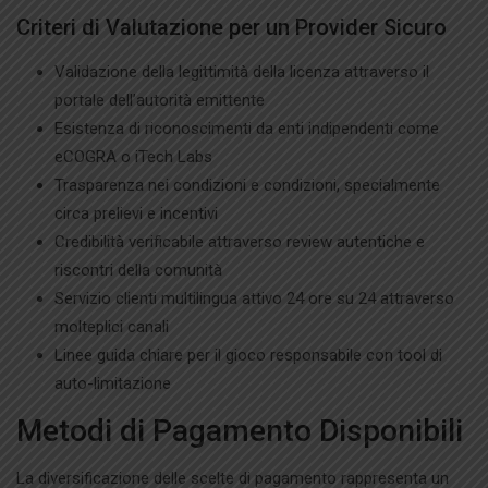
Criteri di Valutazione per un Provider Sicuro
Validazione della legittimità della licenza attraverso il
portale dell’autorità emittente
Esistenza di riconoscimenti da enti indipendenti come
eCOGRA o iTech Labs
Trasparenza nei condizioni e condizioni, specialmente
circa prelievi e incentivi
Credibilità verificabile attraverso review autentiche e
riscontri della comunità
Servizio clienti multilingua attivo 24 ore su 24 attraverso
molteplici canali
Linee guida chiare per il gioco responsabile con tool di
auto-limitazione
Metodi di Pagamento Disponibili
La diversificazione delle scelte di pagamento rappresenta un