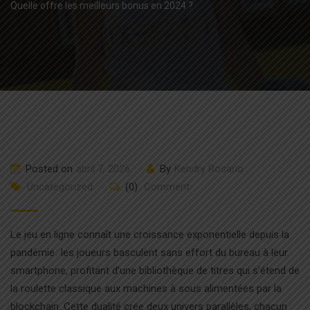
Quelle offre les meilleurs bonus en 2024 ?
Posted on
abril 7, 2026
By
Kendry Rosario
Uncategorized
(0)
Comment
Le jeu en ligne connaît une croissance exponentielle depuis la
pandémie : les joueurs basculent sans effort du bureau à leur
smartphone, profitant d’une bibliothèque de titres qui s’étend de
la roulette classique aux machines à sous alimentées par la
blockchain. Cette dualité crée deux univers parallèles, chacun