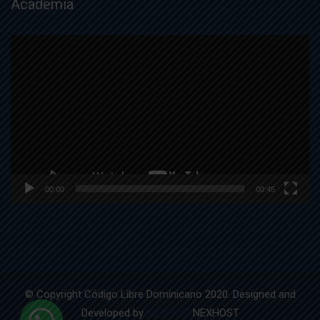
Academia
Reproductor
de
vídeo
00:00
00:45
© Copyright Código Libre Dominicano 2020. Designed and
Developed by
NEXHOST
NEXHOST