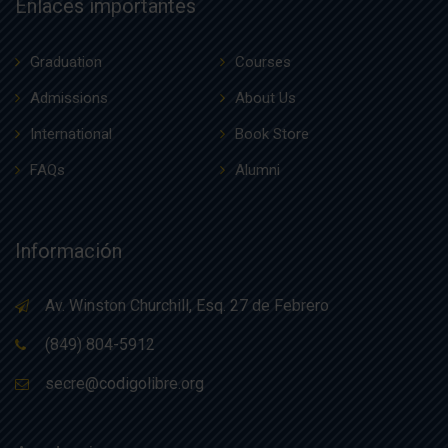
Enlaces importantes
Graduation
Courses
Admissions
About Us
International
Book Store
FAQs
Alumni
Información
Av. Winston Churchill, Esq. 27 de Febrero
(849) 804-5912
secre@codigolibre.org