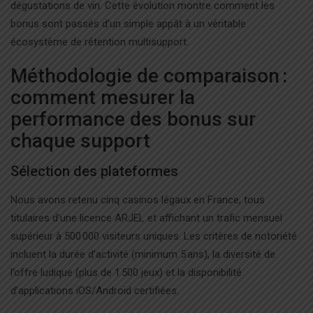
dégustations de vin. Cette évolution montre comment les
bonus sont passés d’un simple appât à un véritable
écosystème de rétention multisupport.
Méthodologie de comparaison :
comment mesurer la
performance des bonus sur
chaque support
Sélection des plateformes
Nous avons retenu cinq casinos légaux en France, tous
titulaires d’une licence ARJEL et affichant un trafic mensuel
supérieur à 500 000 visiteurs uniques. Les critères de notoriété
incluent la durée d’activité (minimum 5 ans), la diversité de
l’offre ludique (plus de 1 500 jeux) et la disponibilité
d’applications iOS/Android certifiées.