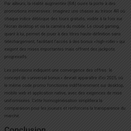
Par ailleurs, la réalité augmentée (RA) ouvre la porte à des
promotions immersives : imaginez une chasse au trésor AR où
chaque indice débloque des tours gratuits, visible à la fois sur
l’écran desktop et via la caméra du mobile. Le cloud gaming,
quant à lui, permet de jouer à des titres haute‑définition sans
téléchargement, facilitant l’accès à des bonus « high‑roller » qui
exigent des mises importantes mais offrent des jackpots
progressifs.
Les prévisions indiquent une convergence des offres : le
concept de « universal bonus » devrait apparaître d’ici 2025, où
le même code promo fonctionne indifféremment sur desktop,
mobile web et application native, avec des exigences de mise
uniformisées. Cette homogénéisation simplifiera la
comparaison pour les joueurs et renforcera la transparence du
marché.
Conclusion