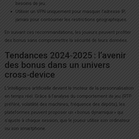
besoins de jeu.
Utiliser un VPN uniquement pour masquer l’adresse IP,
jamais pour contourner les restrictions géographiques.
En suivant ces recommandations, les joueurs peuvent profiter
des bonus sans compromettre la sécurité de leurs données.
Tendances 2024‑2025 : l’avenir
des bonus dans un univers
cross‑device
L’intelligence artificielle devient le moteur de la personnalisation
en temps réel. Grâce à l’analyse du comportement de jeu (RTP
préféré, volatilité des machines, fréquence des dépôts), les
plateformes peuvent proposer un « bonus dynamique » qui
s’ajuste à chaque session, que le joueur utilise son ordinateur
ou son smartphone.