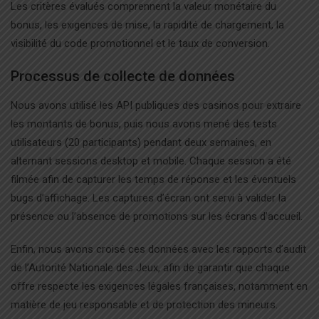
Les critères évalués comprennent la valeur monétaire du
bonus, les exigences de mise, la rapidité de chargement, la
visibilité du code promotionnel et le taux de conversion.
Processus de collecte de données
Nous avons utilisé les API publiques des casinos pour extraire
les montants de bonus, puis nous avons mené des tests
utilisateurs (20 participants) pendant deux semaines, en
alternant sessions desktop et mobile. Chaque session a été
filmée afin de capturer les temps de réponse et les éventuels
bugs d’affichage. Les captures d’écran ont servi à valider la
présence ou l’absence de promotions sur les écrans d’accueil.
Enfin, nous avons croisé ces données avec les rapports d’audit
de l’Autorité Nationale des Jeux, afin de garantir que chaque
offre respecte les exigences légales françaises, notamment en
matière de jeu responsable et de protection des mineurs.