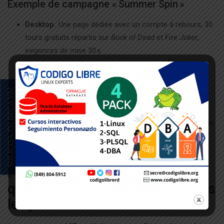
Exemple de campagne « Summer Spin »
Desktop
: Une page dédiée avec un compte à rebours, 30
tours gratuits répartis sur
Book of Dead
et
Fire Joker
,
exigences de mise 30 x.
Mobile
: Une notification push annonçant 15 tours
instantanés, valable uniquement pendant les 48 heures
suivantes, exigences de mise 35 x.
SOLICITA TU BECA YA!
Les joueurs qui consultent régulièrement le tableau de bord
desktop bénéficient d’une meilleure visibilité des termes, tandis
que les utilisateurs mobiles profitent d’une réactivité accrue
grâce aux alertes en temps réel.
Programmes de fidélité et VIP :
quel support récompense le plus
les joueurs ?