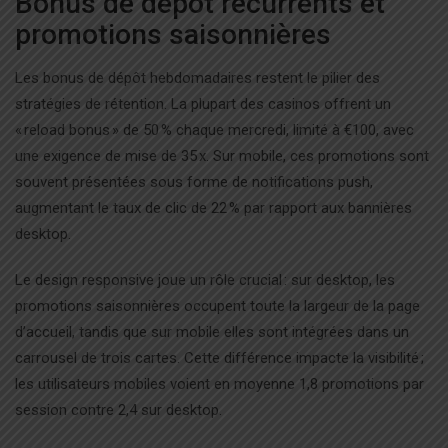
Bonus de dépôt récurrents et
promotions saisonnières
Les bonus de dépôt hebdomadaires restent le pilier des
stratégies de rétention. La plupart des casinos offrent un
« reload bonus » de 50 % chaque mercredi, limité à €100, avec
une exigence de mise de 35 x. Sur mobile, ces promotions sont
souvent présentées sous forme de notifications push,
augmentant le taux de clic de 22 % par rapport aux bannières
desktop.
Le design responsive joue un rôle crucial : sur desktop, les
promotions saisonnières occupent toute la largeur de la page
d’accueil, tandis que sur mobile elles sont intégrées dans un
carrousel de trois cartes. Cette différence impacte la visibilité ;
les utilisateurs mobiles voient en moyenne 1,8 promotions par
session contre 2,4 sur desktop.